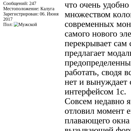
что очень удобн
Сообщений: 247
Местоположение: Калуга
множеством колон
Зарегистрирован: 06. Июня
2017
современных мони
Пол:
самого нового эл
перекрывает сам 
предлагает модал
предопределенных
работать, сводя 
нет и вынуждает 
интерфейсом 1с.
Совсем недавно я
отловил момент е
плавающего окна 
вызывающей форм