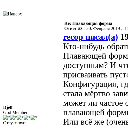
Re: Плавающая форма
Ответ #3 -
20. Февраля 2019 :: 1
recop писал(а)
19
Кто-нибудь обрат
Плавающей формы
доступным? И чт
присваивать пусто
Конфигурация, гд
стала мёртво зав
может ли частое 
Djelf
плавающей формы
God Member
Или всё же (очен
Отсутствует