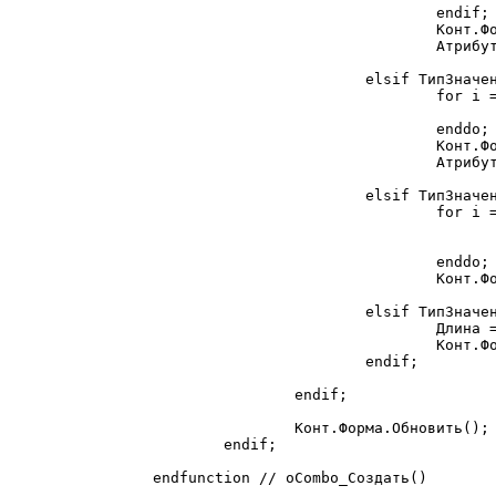
				endif;

				Конт.Форма.ПолучитьАтрибут(Атрибут.Идентификатор).НазначитьТип("Строка",Длина);

				Атрибут.Значение=Строка(ОсновнойАтрибут.Значение);

			elsif ТипЗначенияСтр(ОсновнойАтрибут.Значение) = "Перечисление" then

				for i = 1 to ) do

					Длина = ).Представление),Длина)
				enddo;

				Конт.Форма.ПолучитьАтрибут(Атрибут.Идентификатор).НазначитьТип("Строка",Длина);

				Атрибут.Значение=Строка(ОсновнойАтрибут.Значение);

			elsif ТипЗначенияСтр(ОсновнойАтрибут.Значение) = "СписокЗначений" then

				for i = 1 to ОсновнойАтрибут.Значение.РазмерСписка() do

					Значение = ОсновнойАтрибут.Значение.ПолучитьЗначение(i,Имя
					Длина = Макс(СтрДлина(Строка(?(ПустоеЗначение(Имя)=0,Имя,Строка(Значение)))),Длина
				enddo;

				Конт.Форма.ПолучитьАтрибут(Атрибут.Идентификатор).НазначитьТип("Строка",Длина);

			elsif ТипЗначенияСтр(ОсновнойАтрибут.Значение) = "Строка" then

				Длина = СтрДлина(ОсновнойАтрибут.Значение);

				Конт.Форма.ПолучитьАтрибут(Атрибут.Идентификатор).НазначитьТип("Строка",Длина);

			endif;

		endif;

		Конт.Форма.Обновить();

	endif;

endfunction // оCombo_Создать()
