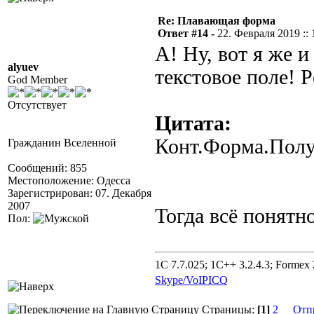
Re: Плавающая форма
Ответ #14 -
22. Февраля 2019 :: 
А! Ну, вот я же и
alyuev
текстовое поле! Р
God Member
Отсутствует
Цитата:
Конт.Форма.Полу
Гражданин Вселенной
Сообщений: 855
Местоположение: Одесса
Зарегистрирован: 07. Декабря
2007
Тогда всё понятно
Пол:
1C 7.7.025; 1C++ 3.2.4.3; Formex 2
Skype/VoIP
ICQ
Страницы:
[1]
2
Отп