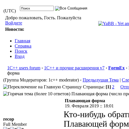
(UTC)
Добро пожаловать, Гость. Пожалуйста
Войдите
Новости:
Главная
Справка
Поиск
Вход
1С++ users forum
›
1С++ и прочие расширения v7
›
FormEx
›
форма
(Группа Модераторов: 1c++ moderator)
‹
Предыдущая Тема
|
Сл
Страницы:
[1]
2
Отп
Плавающая форма (число про
Плавающая форма
19. Февраля 2019 :: 18:01
Кто-нибудь обрат
recop
Плавающей формы
Full Member