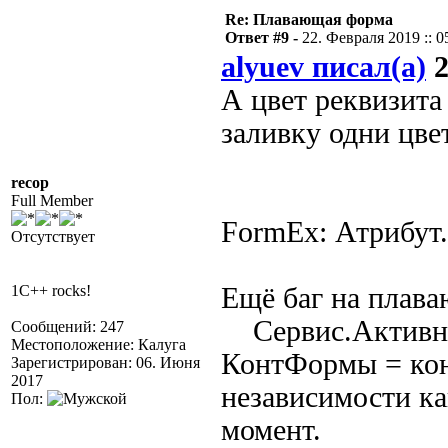
Re: Плавающая форма
Ответ #9 -
22. Февраля 2019 :: 0
alyuev писал(а)
2
А цвет реквизита
заливку одни цве
recop
Full Member
FormEx: Атрибут
Отсутствует
1C++ rocks!
Ещё баг на плав
Сервис.Активн
Сообщений: 247
Местоположение: Калуга
КонтФормы = кон
Зарегистрирован: 06. Июня
2017
независимости ка
Пол:
момент.