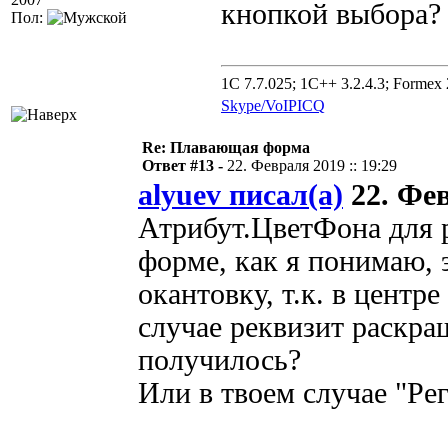
кнопкой выбора?
Пол:
1C 7.7.025; 1C++ 3.2.4.3; Formex 2
Skype/VoIP
ICQ
Re: Плавающая форма
Ответ #13 -
22. Февраля 2019 :: 19:29
alyuev писал(а)
22. Фев
Атрибут.ЦветФона для р
форме, как я понимаю, 
окантовку, т.к. в центр
случае реквизит раскра
получилось?
Или в твоем случае "Ре