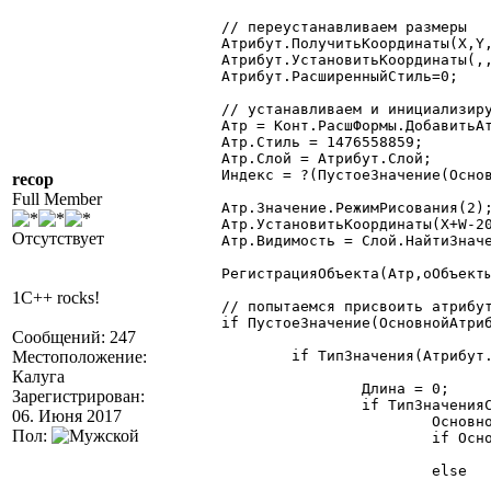
	// переустанавливаем размеры

	Атрибут.ПолучитьКоординаты(X,Y,W,H);

	Атрибут.УстановитьКоординаты(,,W-19,20);

	Атрибут.РасширенныйСтиль=0;

	// устанавливаем и инициализируем кнопку

	Атр = Конт.РасшФормы.ДобавитьАтрибут(Атрибут.Идентификатор+"#",10);

	Атр.Стиль = 1476558859;

	Атр.Слой = Атрибут.Слой;

	Индекс = ?(ПустоеЗначение(ОсновнойАтрибут)=1,1,ОсновнойАтрибут.Доступность);

recop
Full Member
	Атр.Значение.РежимРисования(2);

	Атр.УстановитьКоординаты(X+W-20,Y,20,20);

Отсутствует
	Атр.Видимость = Слой.НайтиЗначение(Атр.Слой);

	РегистрацияОбъекта(Атр,оОбъекты,5);

1C++ rocks!
	// попытаемся присвоить атрибуту значение корневого атрибута (если существует)

	if ПустоеЗначение(ОсновнойАтрибут) = 0 then

Сообщений: 247
Местоположение:
		if ТипЗначения(Атрибут.Значение) = 0 then // неопределенный тип

Калуга
			Длина = 0;

Зарегистрирован:
			if ТипЗначенияСтр(ОсновнойАтрибут.Значение) = "Справочник" then

06. Июня 2017
				ОсновноеПредставление = Метаданные.Справочник(ОсновнойАтрибут.Значение.Вид()).ОсновноеПредставление;

Пол:
				if ОсновноеПредставление = "ВВидеНаименования" then

					Длина = Метаданные.Справочник(ОсновнойАтрибут.Значение.Вид()).ДлинаНаименовани
				else

					Длина = Метаданные.Справочник(ОсновнойАтрибут.Значение.Вид()).ДлинаКод