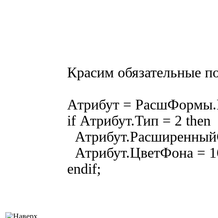
Красим обязательные по
Атрибут = РасшФормы.
if Атрибут.Тип = 2 then
Атрибут.Расширенный
Атрибут.ЦветФона = 1
endif;