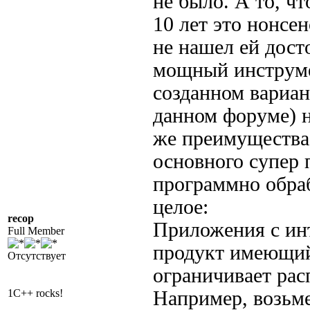
не было. А то, ч
10 лет это нонсен
не нашел ей дост
мощный инструмен
созданном вариан
данном форуме) н
же преимущества 
основного супер
программно обраб
целое:
recop
Приложения с ин
Full Member
продукт имеющий 
Отсутствует
ограничивает рас
1C++ rocks!
Например, возьме