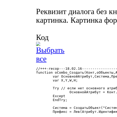
Реквизит диалога без 
картинка. Картинка фо
Код
//+++-recop---18.02.16-----------------
function оCombo_Создать(Конт,оОбъекты,А
	var ОсновнойАтрибут,Система,Префикс,Атр,Индекс,Имя,Длина,i;

	var X,Y,W,H;

	Try // если нет основного атрибута ничего не делаем

		ОсновнойАтрибут = Конт.РасшФормы.ПолучитьАтрибут(Сред(Атрибут.Идентификатор,6));

	Except

	EndTry;

	Система = СоздатьОбъект("Система");

	Префикс = Лев(Атрибут.Идентификатор,5);
