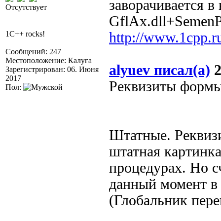
заворачивается в
Отсутствует
GflAx.dll+SemenP
1C++ rocks!
http://www.1cpp.
Сообщений: 247
Местоположение: Калуга
alyuev писал(а)
2
Зарегистрирован: 06. Июня
2017
Реквизиты формы 
Пол:
Штатные. Реквиз
штатная картинка
процедурах. Но с
данный момент в 
(Глобальник пере