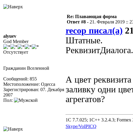
Re: Плавающая форма
Ответ #8 -
21. Февраля 2019 :: 2
recop писал(а)
21
alyuev
Штатные.
God Member
РеквизитДиалог
Отсутствует
Гражданин Вселенной
А цвет реквизита
Сообщений: 855
Местоположение: Одесса
заливку одни цве
Зарегистрирован: 07. Декабря
2007
агрегатов?
Пол:
1C 7.7.025; 1C++ 3.2.4.3; Formex 2
Skype/VoIP
ICQ