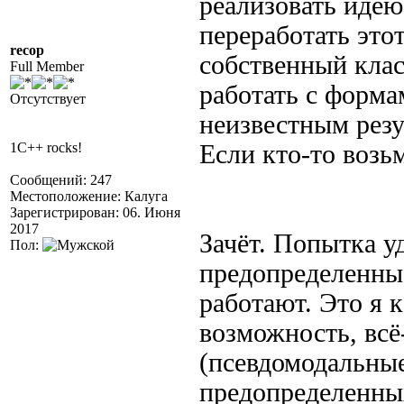
реализовать иде
переработать это
recop
собственный клас
Full Member
работать с форм
Отсутствует
неизвестным резу
1C++ rocks!
Если кто-то возьм
Сообщений: 247
Местоположение: Калуга
Зарегистрирован: 06. Июня
2017
Зачёт. Попытка у
Пол:
предопределенны
работают. Это я 
возможность, всё
(псевдомодальные
предопределенны