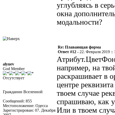
углубляясь в сер
окна дополнител
модальности?
Re: Плавающая форма
Ответ #12 -
22. Февраля 2019 :: 
Атрибут.ЦветФона
alyuev
например, на тво
God Member
раскрашивает в ор
Отсутствует
центре реквизита
твоем случае рек
Гражданин Вселенной
спрашиваю, как у
Сообщений: 855
Местоположение: Одесса
Или в твоем случа
Зарегистрирован: 07. Декабря
2007