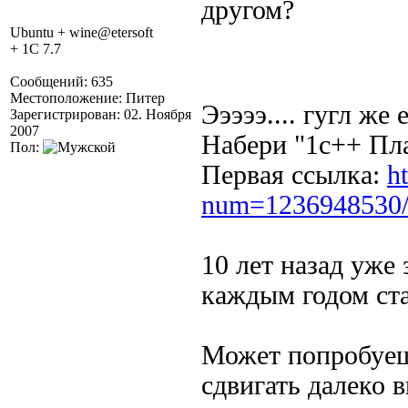
другом?
Ubuntu + wine@etersoft
+ 1C 7.7
Сообщений: 635
Местоположение: Питер
Эээээ.... гугл же 
Зарегистрирован: 02. Ноября
2007
Набери "1с++ Пл
Пол:
Первая ссылка:
h
num=1236948530
10 лет назад уже
каждым годом ста
Может попробуешь
сдвигать далеко 