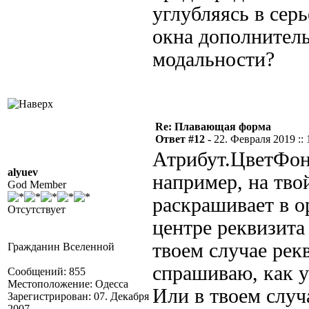
углубляясь в сер
окна дополнител
модальности?
Re: Плавающая форма
Ответ #12 -
22. Февраля 2019 :: 
Атрибут.ЦветФона
alyuev
например, на тво
God Member
раскрашивает в ор
Отсутствует
центре реквизита
твоем случае рек
Гражданин Вселенной
спрашиваю, как у
Сообщений: 855
Местоположение: Одесса
Или в твоем случа
Зарегистрирован: 07. Декабря
2007