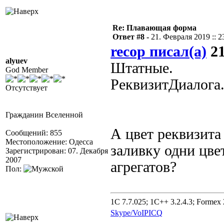
Re: Плавающая форма
Ответ #8 -
21. Февраля 2019 :: 2
recop писал(а)
21
alyuev
Штатные.
God Member
РеквизитДиалог
Отсутствует
Гражданин Вселенной
А цвет реквизита
Сообщений: 855
Местоположение: Одесса
заливку одни цве
Зарегистрирован: 07. Декабря
2007
агрегатов?
Пол:
1C 7.7.025; 1C++ 3.2.4.3; Formex 2
Skype/VoIP
ICQ