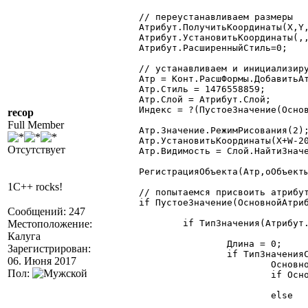
	// переустанавливаем размеры

	Атрибут.ПолучитьКоординаты(X,Y,W,H);

	Атрибут.УстановитьКоординаты(,,W-19,20);

	Атрибут.РасширенныйСтиль=0;

	// устанавливаем и инициализируем кнопку

	Атр = Конт.РасшФормы.ДобавитьАтрибут(Атрибут.Идентификатор+"#",10);

	Атр.Стиль = 1476558859;

	Атр.Слой = Атрибут.Слой;

	Индекс = ?(ПустоеЗначение(ОсновнойАтрибут)=1,1,ОсновнойАтрибут.Доступность);

recop
Full Member
	Атр.Значение.РежимРисования(2);

	Атр.УстановитьКоординаты(X+W-20,Y,20,20);

Отсутствует
	Атр.Видимость = Слой.НайтиЗначение(Атр.Слой);

	РегистрацияОбъекта(Атр,оОбъекты,5);

1C++ rocks!
	// попытаемся присвоить атрибуту значение корневого атрибута (если существует)

	if ПустоеЗначение(ОсновнойАтрибут) = 0 then

Сообщений: 247
Местоположение:
		if ТипЗначения(Атрибут.Значение) = 0 then // неопределенный тип

Калуга
			Длина = 0;

Зарегистрирован:
			if ТипЗначенияСтр(ОсновнойАтрибут.Значение) = "Справочник" then

06. Июня 2017
				ОсновноеПредставление = Метаданные.Справочник(ОсновнойАтрибут.Значение.Вид()).ОсновноеПредставление;

Пол:
				if ОсновноеПредставление = "ВВидеНаименования" then

					Длина = Метаданные.Справочник(ОсновнойАтрибут.Значение.Вид()).ДлинаНаименовани
				else

					Длина = Метаданные.Справочник(ОсновнойАтрибут.Значение.Вид()).ДлинаКод