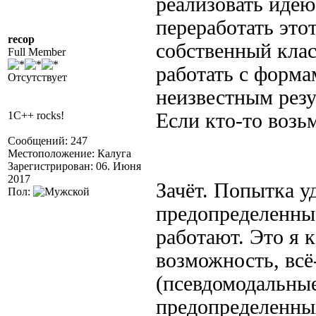
реализовать иде
переработать это
recop
собственный клас
Full Member
работать с форм
Отсутствует
неизвестным резу
1C++ rocks!
Если кто-то возьм
Сообщений: 247
Местоположение: Калуга
Зарегистрирован: 06. Июня
2017
Зачёт. Попытка у
Пол:
предопределенны
работают. Это я 
возможность, всё
(псевдомодальные
предопределенны