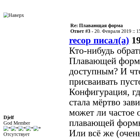
Re: Плавающая форма
Ответ #3 -
20. Февраля 2019 :: 1
recop писал(а)
19
Кто-нибудь обрат
Плавающей формы
доступным? И чт
присваивать пусто
Конфигурация, гд
стала мёртво зав
может ли частое 
Djelf
плавающей формы
God Member
Или всё же (очен
Отсутствует