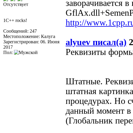
заворачивается в
Отсутствует
GflAx.dll+SemenP
1C++ rocks!
http://www.1cpp.
Сообщений: 247
Местоположение: Калуга
alyuev писал(а)
2
Зарегистрирован: 06. Июня
2017
Реквизиты формы 
Пол:
Штатные. Реквиз
штатная картинка
процедурах. Но с
данный момент в 
(Глобальник пере