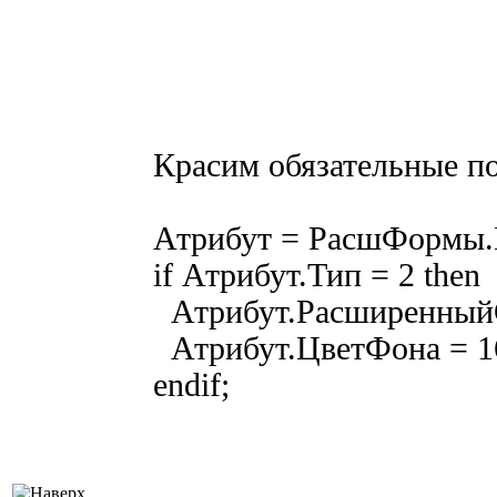
Красим обязательные по
Атрибут = РасшФормы.
if Атрибут.Тип = 2 then
Атрибут.Расширенный
Атрибут.ЦветФона = 1
endif;