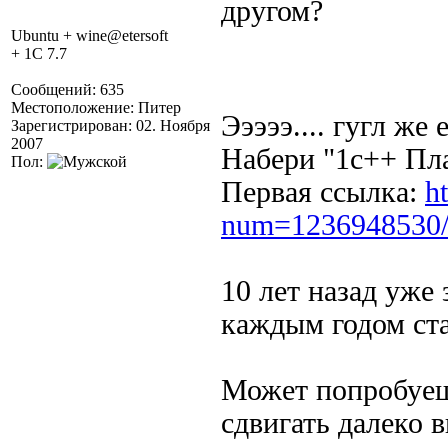
другом?
Ubuntu + wine@etersoft
+ 1C 7.7
Сообщений: 635
Местоположение: Питер
Эээээ.... гугл же 
Зарегистрирован: 02. Ноября
2007
Набери "1с++ Пл
Пол:
Первая ссылка:
h
num=1236948530
10 лет назад уже
каждым годом ста
Может попробуешь
сдвигать далеко 