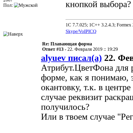
кнопкой выбора?
Пол:
1C 7.7.025; 1C++ 3.2.4.3; Formex 2
Skype/VoIP
ICQ
Re: Плавающая форма
Ответ #13 -
22. Февраля 2019 :: 19:29
alyuev писал(а)
22. Фев
Атрибут.ЦветФона для р
форме, как я понимаю, 
окантовку, т.к. в центр
случае реквизит раскра
получилось?
Или в твоем случае "Ре