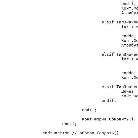
				endif;

				Конт.Форма.ПолучитьАтрибут(Атрибут.Идентификатор).НазначитьТип("Строка",Длина);

				Атрибут.Значение=Строка(ОсновнойАтрибут.Значение);

			elsif ТипЗначенияСтр(ОсновнойАтрибут.Значение) = "Перечисление" then

				for i = 1 to ) do

					Длина = ).Представление),Длина)
				enddo;

				Конт.Форма.ПолучитьАтрибут(Атрибут.Идентификатор).НазначитьТип("Строка",Длина);

				Атрибут.Значение=Строка(ОсновнойАтрибут.Значение);

			elsif ТипЗначенияСтр(ОсновнойАтрибут.Значение) = "СписокЗначений" then

				for i = 1 to ОсновнойАтрибут.Значение.РазмерСписка() do

					Значение = ОсновнойАтрибут.Значение.ПолучитьЗначение(i,Имя
					Длина = Макс(СтрДлина(Строка(?(ПустоеЗначение(Имя)=0,Имя,Строка(Значение)))),Длина
				enddo;

				Конт.Форма.ПолучитьАтрибут(Атрибут.Идентификатор).НазначитьТип("Строка",Длина);

			elsif ТипЗначенияСтр(ОсновнойАтрибут.Значение) = "Строка" then

				Длина = СтрДлина(ОсновнойАтрибут.Значение);

				Конт.Форма.ПолучитьАтрибут(Атрибут.Идентификатор).НазначитьТип("Строка",Длина);

			endif;

		endif;

		Конт.Форма.Обновить();

	endif;

endfunction // оCombo_Создать()
