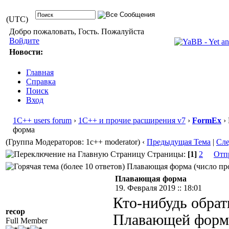
(UTC)
Добро пожаловать, Гость. Пожалуйста
Войдите
Новости:
Главная
Справка
Поиск
Вход
1С++ users forum
›
1С++ и прочие расширения v7
›
FormEx
›
форма
(Группа Модераторов: 1c++ moderator)
‹
Предыдущая Тема
|
Сл
Страницы:
[1]
2
Отп
Плавающая форма (число про
Плавающая форма
19. Февраля 2019 :: 18:01
Кто-нибудь обрат
recop
Плавающей формы
Full Member