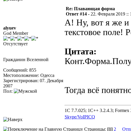
Re: Плавающая форма
Ответ #14 -
22. Февраля 2019 :: 
А! Ну, вот я же и
alyuev
текстовое поле! Р
God Member
Отсутствует
Цитата:
Конт.Форма.Полу
Гражданин Вселенной
Сообщений: 855
Местоположение: Одесса
Зарегистрирован: 07. Декабря
2007
Тогда всё понятно
Пол:
1C 7.7.025; 1C++ 3.2.4.3; Formex 2
Skype/VoIP
ICQ
Страницы:
[1]
2
Отп