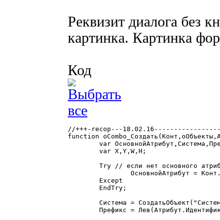
Реквизит диалога без 
картинка. Картинка фо
Код
//+++-recop---18.02.16-----------------
function оCombo_Создать(Конт,оОбъекты,А
	var ОсновнойАтрибут,Система,Префикс,Атр,Индекс,Имя,Длина,i;

	var X,Y,W,H;

	Try // если нет основного атрибута ничего не делаем

		ОсновнойАтрибут = Конт.РасшФормы.ПолучитьАтрибут(Сред(Атрибут.Идентификатор,6));

	Except

	EndTry;

	Система = СоздатьОбъект("Система");

	Префикс = Лев(Атрибут.Идентификатор,5);
