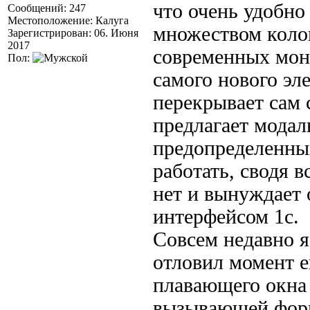
что очень удобн
Сообщений: 247
Местоположение: Калуга
множеством колон
Зарегистрирован: 06. Июня
2017
современных мони
Пол:
самого нового эл
перекрывает сам 
предлагает модал
предопределенных
работать, сводя 
нет и вынуждает 
интерфейсом 1с.
Совсем недавно я
отловил момент е
плавающего окна 
вызывающей форм