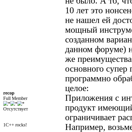
не было. А то, ч
10 лет это нонсен
не нашел ей дост
мощный инструмен
созданном вариан
данном форуме) н
же преимущества 
основного супер
программно обраб
целое:
recop
Приложения с ин
Full Member
продукт имеющий 
Отсутствует
ограничивает рас
1C++ rocks!
Например, возьме