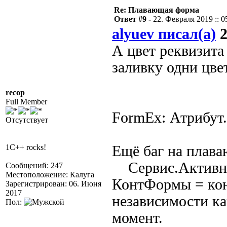
Re: Плавающая форма
Ответ #9 -
22. Февраля 2019 :: 0
alyuev писал(а)
2
А цвет реквизита
заливку одни цве
recop
Full Member
FormEx: Атрибут
Отсутствует
1C++ rocks!
Ещё баг на плав
Сервис.Активн
Сообщений: 247
Местоположение: Калуга
КонтФормы = кон
Зарегистрирован: 06. Июня
2017
независимости ка
Пол:
момент.