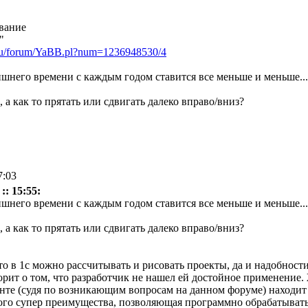
"
ru/forum/YaBB.pl?num=1236948530/4
лишнего времени с каждым годом ставится все меньше и меньше...
а как то прятать или сдвигать далеко вправо/вниз?
7:03
:: 15:55:
лишнего времени с каждым годом ставится все меньше и меньше...
а как то прятать или сдвигать далеко вправо/вниз?
 что в 1с можно рассчитывать и рисовать проекты, да и надобнос
ворит о том, что разработчик не нашел ей достойное применение
анте (судя по возникающим вопросам на данном форуме) находит
ого супер преимущества, позволяющая программно обрабатывать 