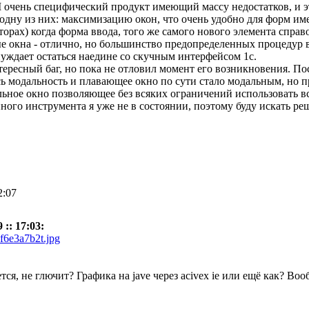
очень специфический продукт имеющий массу недостатков, и эт
одну из них: максимизацию окон, что очень удобно для форм и
орах) когда форма ввода, того же самого нового элемента справ
е окна - отлично, но большинство предопределенных процедур в 
нуждает остаться наедине со скучным интерфейсом 1с.
ересный баг, но пока не отловил момент его возникновения. По
 модальность и плавающее окно по сути стало модальным, но пр
льное окно позволяющее без всяких ограничений использовать 
ного инструмента я уже не в состоянии, поэтому буду искать ре
2:07
:: 17:03:
af6e3a7b2t.jpg
ется, не глючит? Графика на jave через acivex ie или ещё как? В