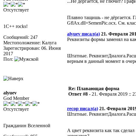
...Не дёргается, не глючит? Гра
Отсутствует
Плавно тащишь - не дёргается. Г
GflAx.dll+SemenPic.ocx. См. кла
1C++ rocks!
alyuev писал(а)
21. Февраля 2019
Сообщений: 247
Реквизиты формы заменял на как
Местоположение: Калуга
Зарегистрирован: 06. Июня
2017
Штатные. РеквизитДиалога.Расш
Пол:
верным в данный момент в очере
Re: Плавающая форма
alyuev
Ответ #8 -
21. Февраля 2019 :: 2
God Member
recop писал(а)
21. Февраля 2019 
Отсутствует
Штатные. РеквизитДиалога.Ра
Гражданин Вселенной
А цвет реквизита как так сделал
агрегатов?