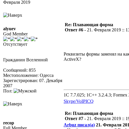
Февраля 2019
Re: Плавающая форма
alyuev
Ответ #6 -
21. Февраля 2019 :: 1
God Member
Отсутствует
Реквизиты формы заменял на как
ActiveX?
Гражданин Вселенной
Сообщений: 855
Местоположение: Одесса
Зарегистрирован: 07. Декабря
2007
Пол:
1C 7.7.025; 1C++ 3.2.4.3; Formex 2
Skype/VoIP
ICQ
Re: Плавающая форма
Ответ #7 -
21. Февраля 2019 :: 1
recop
Arbuz писал(а)
21. Февраля 2019
Full Member