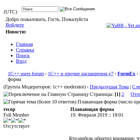
(UTC)
Добро пожаловать, Гость. Пожалуйста
Войдите
Новости:
Главная
Справка
Поиск
Вход
1С++ users forum
›
1С++ и прочие расширения v7
›
FormEx
›
форма
(Группа Модераторов: 1c++ moderator)
‹
Предыдущая Тема
|
Сл
Страницы:
[1]
2
Отп
Плавающая форма (число про
recop
Плавающая форма
Full Member
19. Февраля 2019 :: 18:01
Отсутствует
Кто-нибудь обратил внимание, 