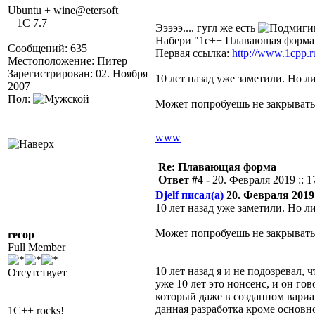
Ubuntu + wine@etersoft
+ 1C 7.7
Эээээ.... гугл же есть
Набери "1с++ Плавающая форма
Сообщений: 635
Первая ссылка:
http://www.1cpp.
Местоположение: Питер
Зарегистрирован: 02. Ноября
10 лет назад уже заметили. Но 
2007
Пол:
Может попробуешь не закрывать, 
www
Re: Плавающая форма
Ответ #4 -
20. Февраля 2019 :: 1
Djelf писал(а)
20. Февраля 2019 
10 лет назад уже заметили. Но 
Может попробуешь не закрывать, 
recop
Full Member
10 лет назад я и не подозревал,
Отсутствует
уже 10 лет это нонсенс, и он го
который даже в созданном вари
данная разработка кроме основн
1C++ rocks!