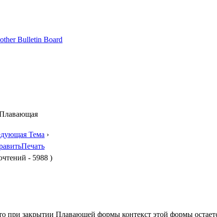
 Плавающая
едующая Тема
›
равить
Печать
чтений - 5988 )
что при закрытии Плавающей формы контекст этой формы остает