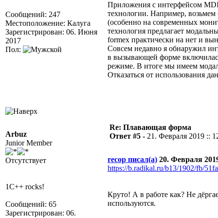
Приложения с интерфейсом MDI 
технологии. Например, возьмем 
Сообщений: 247
(особенно на современных монит
Местоположение: Калуга
технология предлагает модальны
Зарегистрирован: 06. Июня
formex практически на нет и вы
2017
Совсем недавно я обнаружил инт
Пол:
в вызывающей форме включилась
режиме. В итоге мы имеем мода
Отказаться от использования дан
Re: Плавающая форма
Arbuz
Ответ #5 -
21. Февраля 2019 :: 1
Junior Member
recop писал(а)
20. Февраля 2019 
Отсутствует
https://b.radikal.ru/b13/1902/fb/51f
1C++ rocks!
Круто! А в работе как? Не дёрга
используются.
Сообщений: 65
Зарегистрирован: 06.