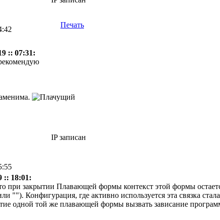
Печать
4:42
 :: 07:31:
рекомендую
заменима.
IP записан
5:55
:: 18:01:
что при закрытии Плавающей формы контекст этой формы остает
или ""). Конфигурация, где активно используется эта связка стал
тие одной той же плавающей формы вызвать зависание программ 