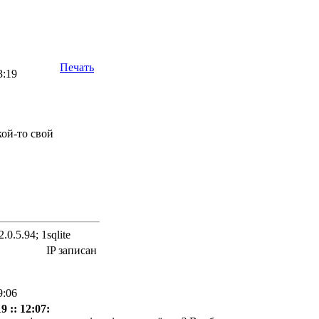
Печать
3:19
ой-то свой
.0.5.94; 1sqlite
IP записан
9:06
 :: 12:07: