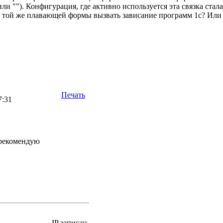
или ""). Конфигурация, где активно используется эта связка стал
 той же плавающей формы вызвать зависание программ 1с? Или в
Печать
7:31
рекомендую
IP записан