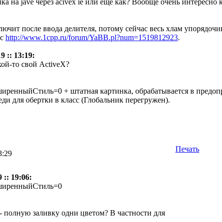
фика на jave через acivex ie или ещё как? Вообще очень интересно
лючит после ввода делителя, потому сейчас весь хлам упорядочи
сс
http://www.1cpp.ru/forum/YaBB.pl?num=1519812923
.
 :: 13:19:
ой-то свой ActiveX?
иренныйСтиль=0 + штатная картинка, обрабатывается в предоп
ди для обертки в класс (Глобальник перегружен).
Печать
3:29
:: 19:06:
сширенныйСтиль=0
 - полную заливку одни цветом? В частности для