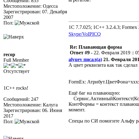
Сообщений: 855
Местоположение: Одесса
Зарегистрирован: 07. Декабря
2007
Пол:
1C 7.7.025; 1C++ 3.2.4.3; Formex 2
Skype/VoIP
ICQ
Re: Плавающая форма
Ответ #9 -
22. Февраля 2019 :: 0
recop
alyuev писал(а)
21. Февраля 2019
Full Member
А цвет реквизита как так сделал
Отсутствует
FormEx: Атрибут.ЦветФона=ххх
1C++ rocks!
Ещё баг на плавающую:
Сервис.АктивныйКонтекст(К
Сообщений: 247
КонтФормы = контекст плавающе
Местоположение: Калуга
момент.
Зарегистрирован: 06. Июня
2017
Спецы по СИ помогите Альфу ра
Пол: