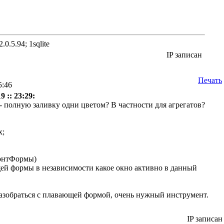
.0.5.94; 1sqlite
IP записан
Печать
5:46
 :: 23:29:
 - полную заливку одни цветом? В частности для агрегатов?
х;
онтФормы)
й формы в независимости какое окно активно в данный
зобраться с плавающей формой, очень нужный инструмент.
IP записан