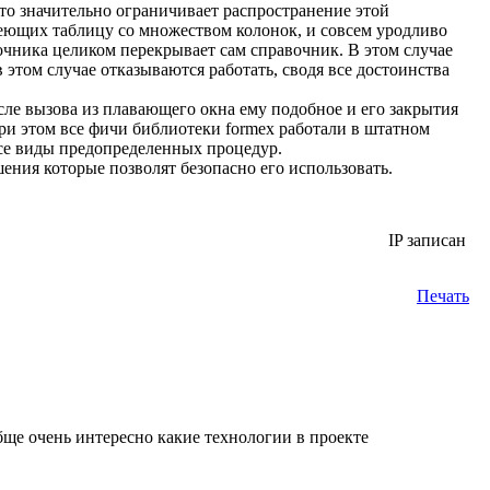
о значительно ограничивает распространение этой
меющих таблицу со множеством колонок, и совсем уродливо
очника целиком перекрывает сам справочник. В этом случае
этом случае отказываются работать, сводя все достоинства
сле вызова из плавающего окна ему подобное и его закрытия
и этом все фичи библиотеки formex работали в штатном
все виды предопределенных процедур.
шения которые позволят безопасно его использовать.
IP записан
Печать
ообще очень интересно какие технологии в проекте