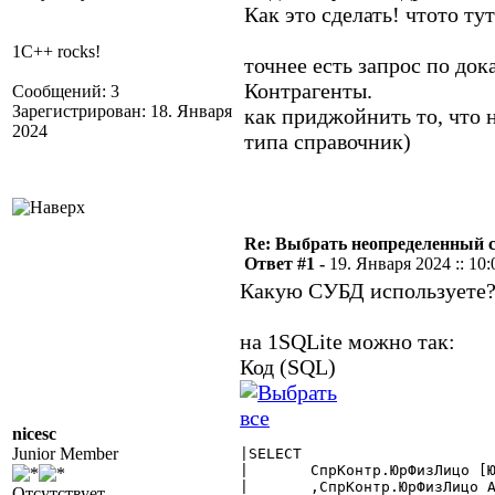
Как это сделать! чтото ту
1C++ rocks!
точнее есть запрос по до
Контрагенты.
Сообщений: 3
Зарегистрирован: 18. Января
как приджойнить то, что 
2024
типа справочник)
Re: Выбрать неопределенный 
Ответ #1 -
19. Января 2024 :: 10:
Какую СУБД используете
на 1SQLite можно так:
Код (SQL)
nicesc
Junior Member
|SELECT

|	СпрКонтр.ЮрФизЛицо [ЮрФизЛицо $Справочник]

|	,СпрКонтр.ЮрФизЛицо AS ЮрФизЛицоСтрока

Отсутствует