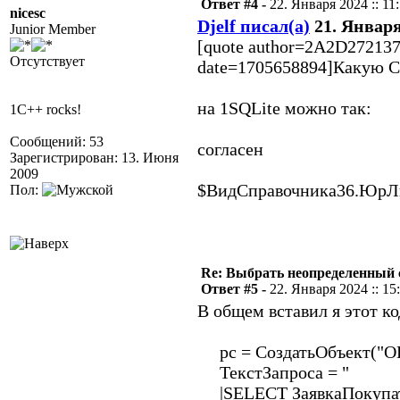
Ответ #4 -
22. Января 2024 :: 11
nicesc
Djelf писал(а)
21. Января 
Junior Member
[quote author=2A2D272137
Отсутствует
date=1705658894]Какую С
на 1SQLite можно так:
1C++ rocks!
Сообщений: 53
согласен
Зарегистрирован: 13. Июня
2009
$ВидСправочника36.ЮрЛ
Пол:
Re: Выбрать неопределенный
Ответ #5 -
22. Января 2024 :: 15
В общем вставил я этот к
рс = СоздатьОбъект("
ТекстЗапроса = "
|SELECT ЗаявкаПокупат