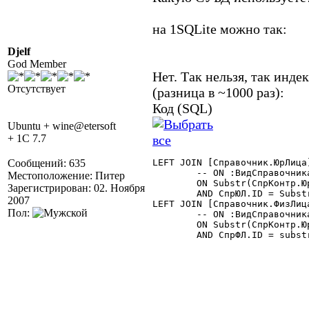
на 1SQLite можно так:
Djelf
God Member
Нет. Так нельзя, так индек
Отсутствует
(разница в ~1000 раз):
Код (SQL)
Ubuntu + wine@etersoft
+ 1C 7.7
Сообщений: 635
LEFT JOIN [Справочник.ЮрЛица]
	-- ON :ВидСправочника.ЮрЛица||СпрЮЛ.ID = СпрКонтр.ЮрФизЛицо

Местоположение: Питер
	ON Substr(СпрКонтр.ЮрФизЛицо,1,4) = :ВидСправочника.ЮрЛица

Зарегистрирован: 02. Ноября
	AND СпрЮЛ.ID = Substr(СпрКонтр.ЮрФизЛицо,5,9)

2007
LEFT JOIN [Справочник.ФизЛица
Пол:
	-- ON :ВидСправочника.ФизЛица||СпрФЛ.ID = СпрКонтр.ЮрФизЛицо

	ON Substr(СпрКонтр.ЮрФизЛицо,1,4) = :ВидСправочника.ФизЛица

	AND СпрФЛ.ID = substr(СпрКонтр.ЮрФизЛицо,5,9)
