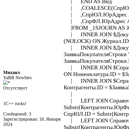
| END AS Вид
| ,COALESCE(СпрЮЛ.Юр
| ,СпрЮЛ.ЮрАдрес 
| ,СпрФЛ.ЮрАдрес A
|FROM _1SJOURN AS Жу
| INNER JOIN $Докумен
(NOLOCK) ON Журнал.ID
| INNER JOIN $Докуме
ЗаявкаПокупателяСтроки
ЗаявкаПокупателяСтроки
| INNER JOIN $Справоч
Михаил
ON Номенклатура.ID = $З
YaBB Newbies
| INNER JOIN $Справоч
Контрагенты.ID = $Заявк
Отсутствует
|
| LEFT JOIN Справо
1C++ rocks!
Substr(Контрагенты.Юр
СпрЮЛ.ID = Substr(Конт
Сообщений: 3
Зарегистрирован: 18. Января
| LEFT JOIN Справоч
2024
Substr(Контрагенты.ЮрФ