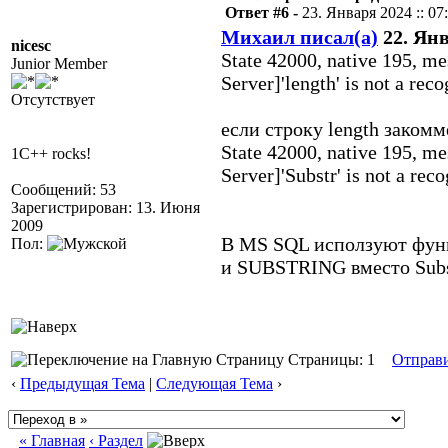
Ответ #6 -
23. Января 2024 :: 07
Михаил писал(а)
22. Янв
nicesc
State 42000, native 195, 
Junior Member
Server]'length' is not a rec
Отсутствует
если строку length закомм
State 42000, native 195, 
1C++ rocks!
Server]'Substr' is not a rec
Сообщений: 53
Зарегистрирован: 13. Июня
2009
В MS SQL исползуют функ
Пол:
и SUBSTRING вместо Subs
Страницы: 1
Отправ
‹
Предыдущая Тема
|
Следующая Тема
›
« Главная
‹ Раздел