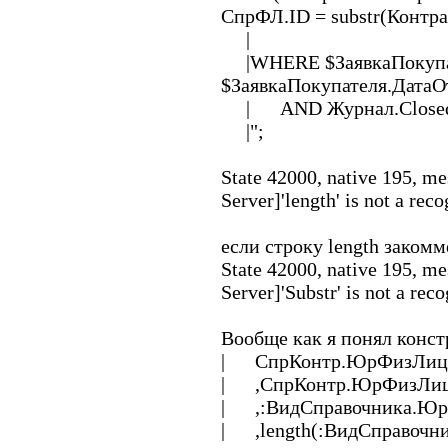
СпрФЛ.ID = substr(Кон
|
|WHERE $ЗаявкаПокупат
$ЗаявкаПокупателя.ДатаО
| AND Журнал.Closed 
|";
State 42000, native 195, 
Server]'length' is not a rec
если строку length закомм
State 42000, native 195, 
Server]'Substr' is not a rec
Вообще как я понял конс
| СпрКонтр.ЮрФизЛицо
| ,СпрКонтр.ЮрФизЛиц
| ,:ВидСправочника.Ю
| ,length(:ВидСправочн