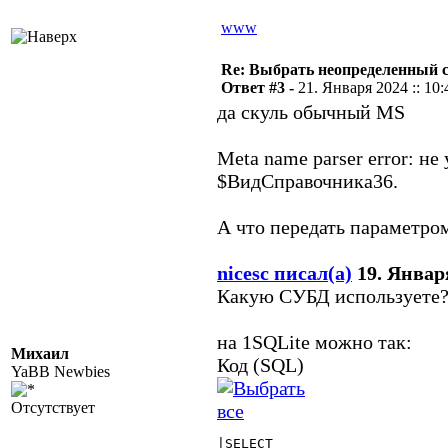
www
Re: Выбрать неопределенный 
Ответ #3 -
21. Января 2024 :: 10:
да скуль обычный MS
Meta name parser error: н
$ВидСправочника36.
А что передать параметро
nicesc писал(а)
19. Января
Какую СУБД используете
на 1SQLite можно так:
Михаил
Код (SQL)
YaBB Newbies
Отсутствует
|SELECT
