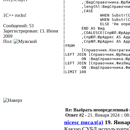
|	,:ВидСправочника.ЮрЛица

|	,length(:ВидСправочника.ЮрЛица)

|	,CASE

1C++ rocks!
|		WHEN Substr(СпрКонтр.ЮрФизЛицо, 1, 4) = :ВидСправочника.ЮрЛица THEN 'ЮрЛица'

|		WHEN Substr(СпрКонтр.ЮрФизЛицо, 1, 4) = :ВидСправочника.ФизЛица THEN 'ФизЛица'

|		ELSE 'Не определен'

Сообщений: 53
|	END AS Вид

Зарегистрирован: 13. Июня
|	,COALESCE(СпрЮЛ.ЮрАдрес,СпрФЛ.ЮрАдрес, 'нет данных') AS Адрес

2009
|	,СпрЮЛ.ЮрАдрес AS АдресЮЛ

Пол:
|	,СпрФЛ.ЮрАдрес AS АдресФЛ

|FROM

|	[Справочник.Контрагенты] AS СпрКонтр

|LEFT JOIN [Справочник.ЮрЛица
|	ON :ВидСправочника.ЮрЛица||СпрЮЛ.ID = СпрКонтр.ЮрФизЛицо

|LEFT JOIN [Справочник.ФизЛиц
|	ON :ВидСправочника.ФизЛица||СпрФЛ.ID = СпрКонтр.ЮрФизЛицо

|LIMIT 100

Re: Выбрать неопределенный
Ответ #2 -
21. Января 2024 :: 08
nicesc писал(а)
19. Января
Какую СУБД используете