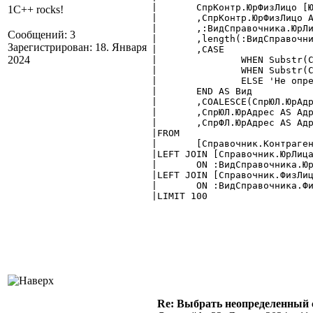
|	СпрКонтр.ЮрФизЛицо [ЮрФизЛицо $Справочник]

1C++ rocks!
|	,СпрКонтр.ЮрФизЛицо AS ЮрФизЛицоСтрока

|	,:ВидСправочника.ЮрЛица

Сообщений: 3
|	,length(:ВидСправочника.ЮрЛица)

Зарегистрирован: 18. Января
|	,CASE

2024
|		WHEN Substr(СпрКонтр.ЮрФизЛицо, 1, 4) = :ВидСправочника.ЮрЛица THEN 'ЮрЛица'

|		WHEN Substr(СпрКонтр.ЮрФизЛицо, 1, 4) = :ВидСправочника.ФизЛица THEN 'ФизЛица'

|		ELSE 'Не определен'

|	END AS Вид

|	,COALESCE(СпрЮЛ.ЮрАдрес,СпрФЛ.ЮрАдрес, 'нет данных') AS Адрес

|	,СпрЮЛ.ЮрАдрес AS АдресЮЛ

|	,СпрФЛ.ЮрАдрес AS АдресФЛ

|FROM

|	[Справочник.Контрагенты] AS СпрКонтр

|LEFT JOIN [Справочник.ЮрЛица
|	ON :ВидСправочника.ЮрЛица||СпрЮЛ.ID = СпрКонтр.ЮрФизЛицо

|LEFT JOIN [Справочник.ФизЛиц
|	ON :ВидСправочника.ФизЛица||СпрФЛ.ID = СпрКонтр.ЮрФизЛицо

|LIMIT 100

Re: Выбрать неопределенный