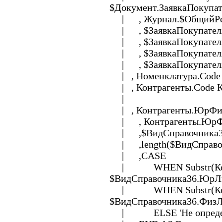
$Документ.ЗаявкаПокупат
| , Журнал.$ОбщийРекви
| , $ЗаявкаПокупателя.
| , $ЗаявкаПокупателя
| , $ЗаявкаПокупателяС
| , $ЗаявкаПокупателя
| , Номенклатура.Code
| , Контрагенты.Code 
|
| , Контрагенты.ЮрФи
| , Контрагенты.ЮрФ
| ,$ВидСправочника3
| ,length($ВидСправо
| ,CASE
| WHEN Substr(Контр
$ВидСправочника36.ЮрЛ
| WHEN Substr(Контр
$ВидСправочника36.ФизЛ
| ELSE 'Не опреде