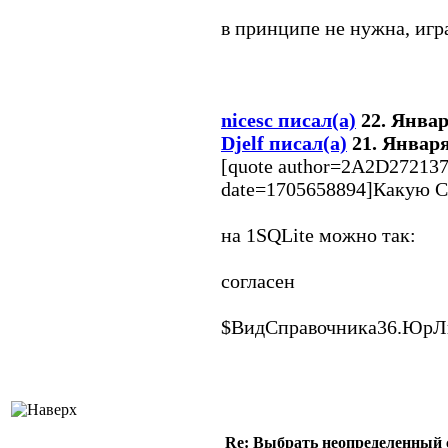
в принципе не нужна, игр
nicesc писал(а)
22. Января
Djelf писал(а)
21. Января 
[quote author=2A2D272137
date=1705658894]Какую С
на 1SQLite можно так:
согласен
$ВидСправочника36.ЮрЛ
Re: Выбрать неопределенный