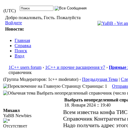
(UTC)
Добро пожаловать, Гость. Пожалуйста
Войдите
Новости:
Главная
Справка
Поиск
Вход
1С++ users forum
›
1С++ и прочие расширения v7
›
Прямые 
справочник
(Группа Модераторов: 1c++ moderator)
‹
Предыдущая Тема
|
Сл
Страницы: 1
Отправ
Выбрать неопределенный справочник (число п
Выбрать неопределенный спр
18. Января 2024 :: 19:40
Михаил
Всем известна конфа ТИС
YaBB Newbies
Справочник Контрагенты 
Надо получить адрес этог
Отсутствует