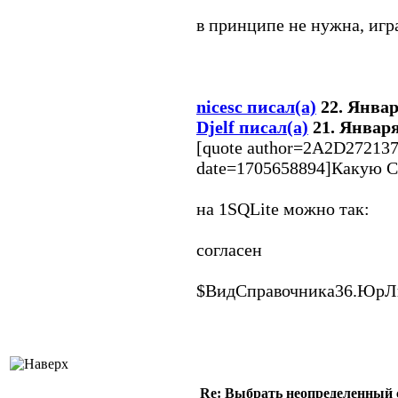
в принципе не нужна, игр
nicesc писал(а)
22. Января
Djelf писал(а)
21. Января 
[quote author=2A2D272137
date=1705658894]Какую С
на 1SQLite можно так:
согласен
$ВидСправочника36.ЮрЛ
Re: Выбрать неопределенный