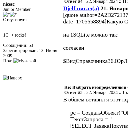
Ответ #4 -
22. Января 2024 :: 11
nicesc
Djelf писал(а)
21. Января 
Junior Member
[quote author=2A2D272137
Отсутствует
date=1705658894]Какую С
на 1SQLite можно так:
1C++ rocks!
Сообщений: 53
согласен
Зарегистрирован: 13. Июня
2009
$ВидСправочника36.ЮрЛ
Пол:
Re: Выбрать неопределенный
Ответ #5 -
22. Января 2024 :: 15
В общем вставил я этот к
рс = СоздатьОбъект("
ТекстЗапроса = "
|SELECT ЗаявкаПокупат