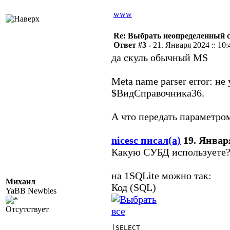
www
Re: Выбрать неопределенный 
Ответ #3 -
21. Января 2024 :: 10:
да скуль обычный MS
Meta name parser error: н
$ВидСправочника36.
А что передать параметро
nicesc писал(а)
19. Января
Какую СУБД используете
на 1SQLite можно так:
Михаил
Код (SQL)
YaBB Newbies
Отсутствует
|SELECT
