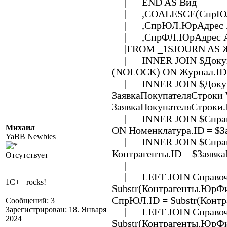
| END AS Вид
| ,COALESCE(СпрЮЛ.Юр
| ,СпрЮЛ.ЮрАдрес 
| ,СпрФЛ.ЮрАдрес A
|FROM _1SJOURN AS Жу
| INNER JOIN $Докумен
(NOLOCK) ON Журнал.ID
| INNER JOIN $Докуме
ЗаявкаПокупателяСтроки
ЗаявкаПокупателяСтроки
| INNER JOIN $Справоч
Михаил
ON Номенклатура.ID = $З
YaBB Newbies
| INNER JOIN $Справоч
Контрагенты.ID = $Заявк
Отсутствует
|
| LEFT JOIN Справо
1C++ rocks!
Substr(Контрагенты.Юр
СпрЮЛ.ID = Substr(Конт
Сообщений: 3
Зарегистрирован: 18. Января
| LEFT JOIN Справоч
2024
Substr(Контрагенты.ЮрФ