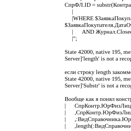
СпрФЛ.ID = substr(Кон
|
|WHERE $ЗаявкаПокупат
$ЗаявкаПокупателя.ДатаО
| AND Журнал.Closed 
|";
State 42000, native 195, 
Server]'length' is not a rec
если строку length закомм
State 42000, native 195, 
Server]'Substr' is not a rec
Вообще как я понял конс
| СпрКонтр.ЮрФизЛицо
| ,СпрКонтр.ЮрФизЛиц
| ,:ВидСправочника.Ю
| ,length(:ВидСправочн