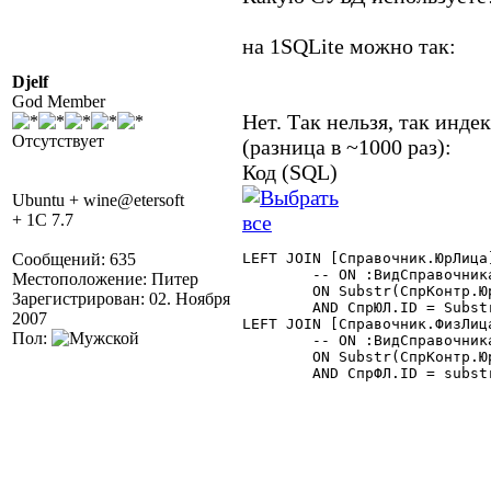
на 1SQLite можно так:
Djelf
God Member
Нет. Так нельзя, так индек
Отсутствует
(разница в ~1000 раз):
Код (SQL)
Ubuntu + wine@etersoft
+ 1C 7.7
Сообщений: 635
LEFT JOIN [Справочник.ЮрЛица]
	-- ON :ВидСправочника.ЮрЛица||СпрЮЛ.ID = СпрКонтр.ЮрФизЛицо

Местоположение: Питер
	ON Substr(СпрКонтр.ЮрФизЛицо,1,4) = :ВидСправочника.ЮрЛица

Зарегистрирован: 02. Ноября
	AND СпрЮЛ.ID = Substr(СпрКонтр.ЮрФизЛицо,5,9)

2007
LEFT JOIN [Справочник.ФизЛица
Пол:
	-- ON :ВидСправочника.ФизЛица||СпрФЛ.ID = СпрКонтр.ЮрФизЛицо

	ON Substr(СпрКонтр.ЮрФизЛицо,1,4) = :ВидСправочника.ФизЛица

	AND СпрФЛ.ID = substr(СпрКонтр.ЮрФизЛицо,5,9)
