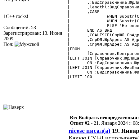
|	,:ВидСправочника.ЮрЛица

|	,length(:ВидСправочника.ЮрЛица)

|	,CASE

1C++ rocks!
|		WHEN Substr(СпрКонтр.ЮрФизЛицо, 1, 4) = :ВидСправочника.ЮрЛица THEN 'ЮрЛица'

|		WHEN Substr(СпрКонтр.ЮрФизЛицо, 1, 4) = :ВидСправочника.ФизЛица THEN 'ФизЛица'

|		ELSE 'Не определен'

Сообщений: 53
|	END AS Вид

Зарегистрирован: 13. Июня
|	,COALESCE(СпрЮЛ.ЮрАдрес,СпрФЛ.ЮрАдрес, 'нет данных') AS Адрес

2009
|	,СпрЮЛ.ЮрАдрес AS АдресЮЛ

Пол:
|	,СпрФЛ.ЮрАдрес AS АдресФЛ

|FROM

|	[Справочник.Контрагенты] AS СпрКонтр

|LEFT JOIN [Справочник.ЮрЛица
|	ON :ВидСправочника.ЮрЛица||СпрЮЛ.ID = СпрКонтр.ЮрФизЛицо

|LEFT JOIN [Справочник.ФизЛиц
|	ON :ВидСправочника.ФизЛица||СпрФЛ.ID = СпрКонтр.ЮрФизЛицо

|LIMIT 100

Re: Выбрать неопределенный
Ответ #2 -
21. Января 2024 :: 08
nicesc писал(а)
19. Января
Какую СУБД используете