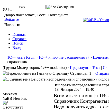
(UTC)
Добро пожаловать, Гость. Пожалуйста
Войдите
Новости:
Главная
Справка
Поиск
Вход
1С++ users forum
›
1С++ и прочие расширения v7
›
Прямые 
справочник
(Группа Модераторов: 1c++ moderator)
‹
Предыдущая Тема
|
Сл
Страницы: 1
Отправ
Выбрать неопределенный справочник (число п
Выбрать неопределенный спр
18. Января 2024 :: 19:40
Михаил
Всем известна конфа ТИС
YaBB Newbies
Справочник Контрагенты 
Надо получить адрес этог
Отсутствует