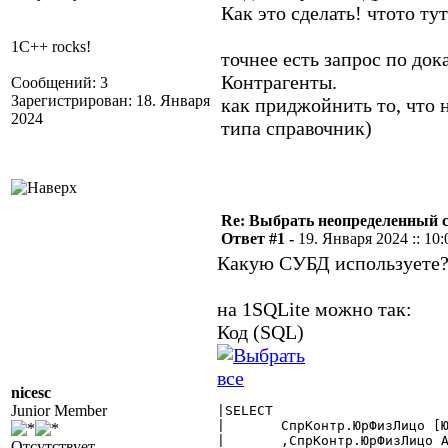
Как это сделать! чтото ту
1C++ rocks!
точнее есть запрос по до
Контрагенты.
Сообщений: 3
Зарегистрирован: 18. Января
как приджойнить то, что 
2024
типа справочник)
Re: Выбрать неопределенный 
Ответ #1 -
19. Января 2024 :: 10:
Какую СУБД используете
на 1SQLite можно так:
Код (SQL)
nicesc
Junior Member
|SELECT

|	СпрКонтр.ЮрФизЛицо [ЮрФизЛицо $Справочник]

|	,СпрКонтр.ЮрФизЛицо AS ЮрФизЛицоСтрока

Отсутствует