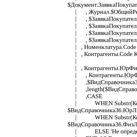
$Документ.ЗаявкаПокупат
| , Журнал.$ОбщийРекви
| , $ЗаявкаПокупателя.
| , $ЗаявкаПокупателя
| , $ЗаявкаПокупателяС
| , $ЗаявкаПокупателя
| , Номенклатура.Code
| , Контрагенты.Code 
|
| , Контрагенты.ЮрФи
| , Контрагенты.ЮрФ
| ,$ВидСправочника3
| ,length($ВидСправо
| ,CASE
| WHEN Substr(Контр
$ВидСправочника36.ЮрЛ
| WHEN Substr(Контр
$ВидСправочника36.ФизЛ
| ELSE 'Не опреде