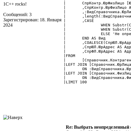
|	СпрКонтр.ЮрФизЛицо [ЮрФизЛицо $Справочник]

1C++ rocks!
|	,СпрКонтр.ЮрФизЛицо AS ЮрФизЛицоСтрока

|	,:ВидСправочника.ЮрЛица

Сообщений: 3
|	,length(:ВидСправочника.ЮрЛица)

Зарегистрирован: 18. Января
|	,CASE

2024
|		WHEN Substr(СпрКонтр.ЮрФизЛицо, 1, 4) = :ВидСправочника.ЮрЛица THEN 'ЮрЛица'

|		WHEN Substr(СпрКонтр.ЮрФизЛицо, 1, 4) = :ВидСправочника.ФизЛица THEN 'ФизЛица'

|		ELSE 'Не определен'

|	END AS Вид

|	,COALESCE(СпрЮЛ.ЮрАдрес,СпрФЛ.ЮрАдрес, 'нет данных') AS Адрес

|	,СпрЮЛ.ЮрАдрес AS АдресЮЛ

|	,СпрФЛ.ЮрАдрес AS АдресФЛ

|FROM

|	[Справочник.Контрагенты] AS СпрКонтр

|LEFT JOIN [Справочник.ЮрЛица
|	ON :ВидСправочника.ЮрЛица||СпрЮЛ.ID = СпрКонтр.ЮрФизЛицо

|LEFT JOIN [Справочник.ФизЛиц
|	ON :ВидСправочника.ФизЛица||СпрФЛ.ID = СпрКонтр.ЮрФизЛицо

|LIMIT 100

Re: Выбрать неопределенный