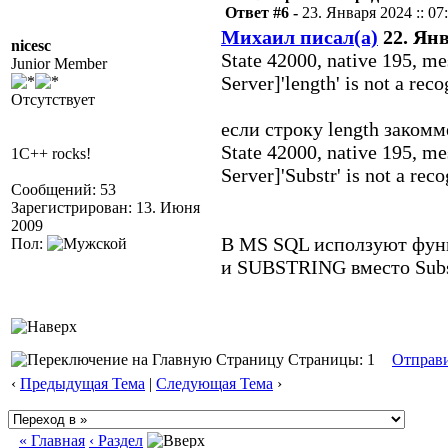
Ответ #6 -
23. Января 2024 :: 07
Михаил писал(а)
22. Янв
nicesc
State 42000, native 195, 
Junior Member
Server]'length' is not a rec
Отсутствует
если строку length закомм
State 42000, native 195, 
1C++ rocks!
Server]'Substr' is not a rec
Сообщений: 53
Зарегистрирован: 13. Июня
2009
В MS SQL исползуют функ
Пол:
и SUBSTRING вместо Subs
Страницы: 1
Отправ
‹
Предыдущая Тема
|
Следующая Тема
›
« Главная
‹ Раздел