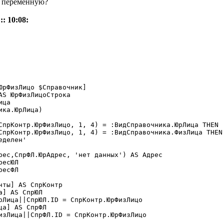
у переменную?
: 10:08:
] AS СпрЮЛ

а] AS СпрФЛ
