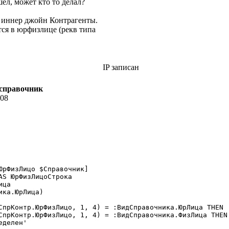
шел, может кто то делал?
ам иннер джойн Контрагенты.
тся в юрфизлице (рекв типа
IP записан
 справочник
:08