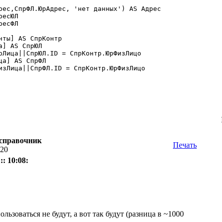
] AS СпрЮЛ

а] AS СпрФЛ

 справочник
Печать
:20
: 10:08:
ользоваться не будут, а вот так будут (разница в ~1000