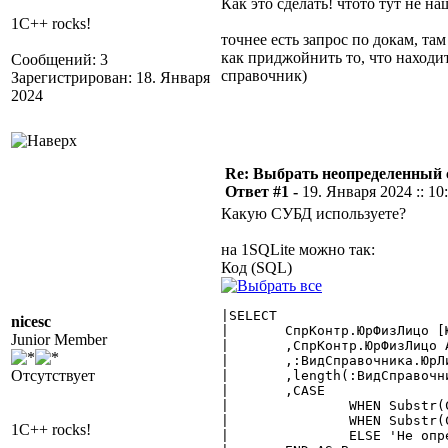
Как это сделать! чтото тут не на
1C++ rocks!
точнее есть запрос по докам, т
как приджойнить то, что находи
Сообщений: 3
справочник)
Зарегистрирован: 18. Января
2024
Re: Выбрать неопределенный
Ответ #1 -
19. Января 2024 :: 10
Какую СУБД используете?
на 1SQLite можно так:
Код (SQL)
|SELECT

nicesc
|	СпрКонтр.ЮрФизЛицо [ЮрФизЛицо $Справочник]

Junior Member
|	,СпрКонтр.ЮрФизЛицо AS ЮрФизЛицоСтрока

|	,:ВидСправочника.ЮрЛица

Отсутствует
|	,length(:ВидСправочника.ЮрЛица)

|	,CASE

|		WHEN Substr(СпрКонтр.ЮрФизЛицо, 1, 4) = :ВидСправочника.ЮрЛица THEN 'ЮрЛица'

|		WHEN Substr(СпрКонтр.ЮрФизЛицо, 1, 4) = :ВидСправочника.ФизЛица THEN 'ФизЛица'

1C++ rocks!
|		ELSE 'Не определен'
