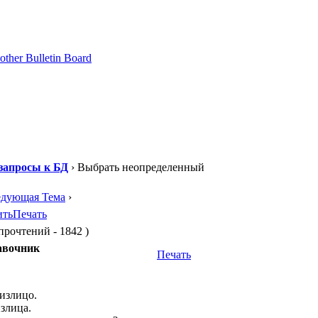
запросы к БД
› Выбрать неопределенный
едующая Тема
›
ить
Печать
рочтений - 1842 )
авочник
Печать
излицо.
злица.