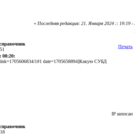
«
Последняя редакция: 21. Января 2024 :: 19:19 
 справочник
Печать
:51
 08:20:
 link=1705606834/1#1 date=1705658894]Какую СУБД
IP записан
 справочник
:18