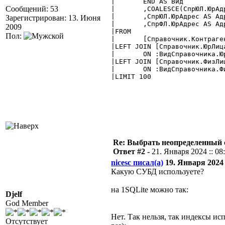
|	END AS Вид

Сообщений: 53
|	,COALESCE(СпрЮЛ.ЮрАдрес,СпрФЛ.ЮрАдрес, 'нет данных') AS Адрес

|	,СпрЮЛ.ЮрАдрес AS АдресЮЛ

Зарегистрирован: 13. Июня
|	,СпрФЛ.ЮрАдрес AS АдресФЛ

2009
|FROM

Пол:
|	[Справочник.Контрагенты] AS СпрКонтр

|LEFT JOIN [Справочник.ЮрЛица
|	ON :ВидСправочника.ЮрЛица||СпрЮЛ.ID = СпрКонтр.ЮрФизЛицо

|LEFT JOIN [Справочник.ФизЛиц
|	ON :ВидСправочника.ФизЛица||СпрФЛ.ID = СпрКонтр.ЮрФизЛицо

|LIMIT 100

Re: Выбрать неопределенный
Ответ #2 -
21. Января 2024 :: 08
nicesc писал(а)
19. Января 2024 :
Какую СУБД используете?
на 1SQLite можно так:
Djelf
God Member
Нет. Так нельзя, так индексы исп
Отсутствует