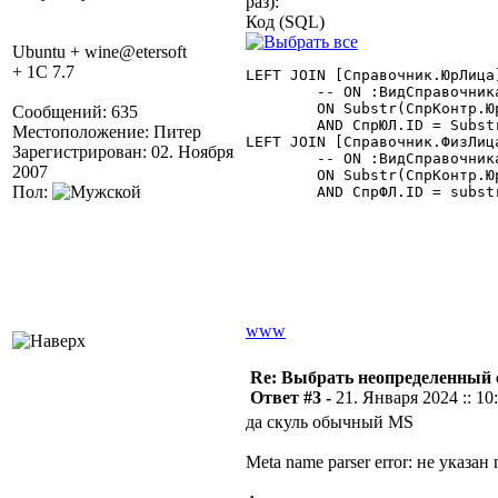
раз):
Код (SQL)
Ubuntu + wine@etersoft
+ 1C 7.7
LEFT JOIN [Справочник.ЮрЛица]
	-- ON :ВидСправочника.ЮрЛица||СпрЮЛ.ID = СпрКонтр.ЮрФизЛицо

	ON Substr(СпрКонтр.ЮрФизЛицо,1,4) = :ВидСправочника.ЮрЛица

Сообщений: 635
	AND СпрЮЛ.ID = Substr(СпрКонтр.ЮрФизЛицо,5,9)

Местоположение: Питер
LEFT JOIN [Справочник.ФизЛица
Зарегистрирован: 02. Ноября
	-- ON :ВидСправочника.ФизЛица||СпрФЛ.ID = СпрКонтр.ЮрФизЛицо

2007
	ON Substr(СпрКонтр.ЮрФизЛицо,1,4) = :ВидСправочника.ФизЛица

Пол:
	AND СпрФЛ.ID = substr(СпрКонтр.ЮрФизЛицо,5,9)

www
Re: Выбрать неопределенный
Ответ #3 -
21. Января 2024 :: 10
да скуль обычный MS
Meta name parser error: не ука