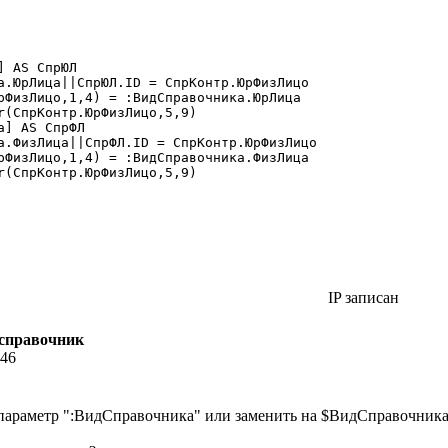
 AS СпрЮЛ

] AS СпрФЛ

IP записан
 справочник
:46
зан параметр ":ВидСправочника" или заменить на $ВидСправочника