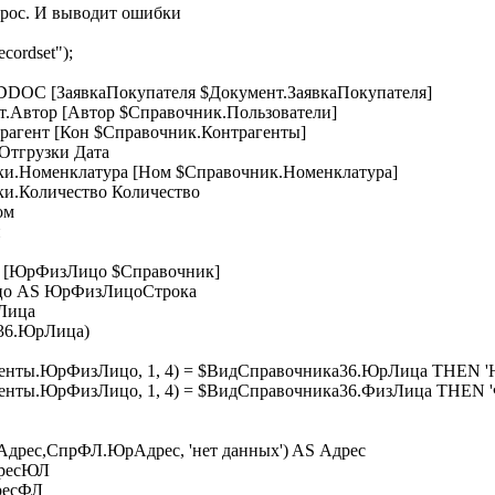
апрос. И выводит ошибки
ecordset");
DOC [ЗаявкаПокупателя $Документ.ЗаявкаПокупателя]
втор [Автор $Справочник.Пользователи]
агент [Кон $Справочник.Контрагенты]
тгрузки Дата
.Номенклатура [Ном $Справочник.Номенклатура]
.Количество Количество
ом
н
[ЮрФизЛицо $Справочник]
о AS ЮрФизЛицоСтрока
Лица
36.ЮрЛица)
.ЮрФизЛицо, 1, 4) = $ВидСправочника36.ЮрЛица THEN '
ЮрФизЛицо, 1, 4) = $ВидСправочника36.ФизЛица THEN '
,СпрФЛ.ЮрАдрес, 'нет данных') AS Адрес
ресЮЛ
есФЛ