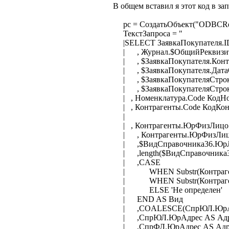
В общем вставил я этот код в з
рс = СоздатьОбъект("ODBCR
ТекстЗапроса = "
|SELECT ЗаявкаПокупателя.ID
| , Журнал.$ОбщийРеквизит.А
| , $ЗаявкаПокупателя.Контр
| , $ЗаявкаПокупателя.ДатаО
| , $ЗаявкаПокупателяСтроки
| , $ЗаявкаПокупателяСтроки
| , Номенклатура.Code КодН
| , Контрагенты.Code КодКо
|
| , Контрагенты.ЮрФизЛицо 
| , Контрагенты.ЮрФизЛиц
| ,$ВидСправочника36.Юр
| ,length($ВидСправочника
| ,CASE
| WHEN Substr(Контрагенты
| WHEN Substr(Контрагенты.
| ELSE 'Не определен'
| END AS Вид
| ,COALESCE(СпрЮЛ.ЮрАдрес
| ,СпрЮЛ.ЮрАдрес AS Ад
| ,СпрФЛ.ЮрАдрес AS Адр