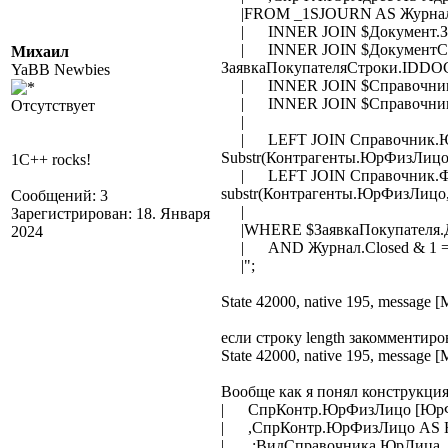
|FROM _1SJOURN AS Журнал
| INNER JOIN $Документ.Заяв
| INNER JOIN $ДокументСтрок
Михаил
ЗаявкаПокупателяСтроки.IDDO
YaBB Newbies
| INNER JOIN $Справочник.Но
| INNER JOIN $Справочник.Ко
Отсутствует
|
| LEFT JOIN Справочник.Юр
Substr(Контрагенты.ЮрФизЛицо,
1C++ rocks!
| LEFT JOIN Справочник.Физ
substr(Контрагенты.ЮрФизЛи
Сообщений: 3
|
Зарегистрирован: 18. Января
|WHERE $ЗаявкаПокупателя.Да
2024
| AND Журнал.Closed & 1 =
|";
State 42000, native 195, message [
если строку length закомментиро
State 42000, native 195, message [
Вообще как я понял конструкци
| СпрКонтр.ЮрФизЛицо [ЮрФ
| ,СпрКонтр.ЮрФизЛицо AS 
| ,:ВидСправочника.ЮрЛица