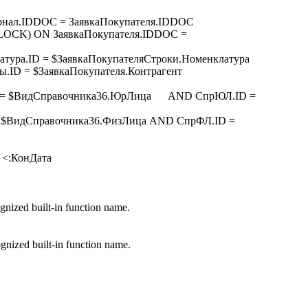
нал.IDDOC = ЗаявкаПокупателя.IDDOC
LOCK) ON ЗаявкаПокупателя.IDDOC =
ра.ID = $ЗаявкаПокупателяСтроки.Номенклатура
ID = $ЗаявкаПокупателя.Контрагент
 = $ВидСправочника36.ЮрЛица AND СпрЮЛ.ID =
 $ВидСправочника36.ФизЛица AND СпрФЛ.ID =
 <:КонДата
nized built-in function name.
nized built-in function name.