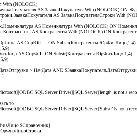
 With (NOLOCK)
каПокупателя AS ЗаявкаПокупателя With (NOLOCK) ON Жур
и.ЗаявкаПокупателя AS ЗаявкаПокупателяСтроки With (NO
C
менклатура AS Номенклатура With (NOLOCK) ON Номенклату
нтрагенты AS Контрагенты With (NOLOCK) ON Контрагенты.
Лица AS СпрЮЛ ON Substr(Контрагенты.ЮрФизЛицо,1,4)
5,9)
Лица AS СпрФЛ ON Substr(Контрагенты.ЮрФизЛицо,1,4) =
цо,5,9)
таОтгрузки >:НачДата AND $ЗаявкаПокупателя.ДатаОтгрузки
 1
Microsoft][ODBC SQL Server Driver][SQL Server]'length' is not a recog
вать то
Microsoft][ODBC SQL Server Driver][SQL Server]'Substr' is not a recog
я
изЛицо $Справочник]
ЮрФизЛицоСтрока