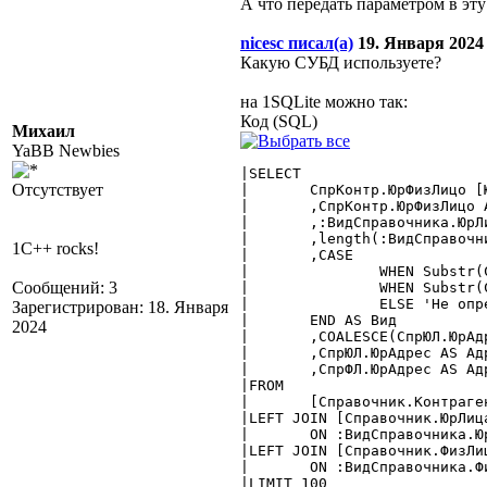
А что передать параметром в эт
nicesc писал(а)
19. Января 2024 :
Какую СУБД используете?
на 1SQLite можно так:
Код (SQL)
Михаил
YaBB Newbies
|SELECT

Отсутствует
|	СпрКонтр.ЮрФизЛицо [ЮрФизЛицо $Справочник]

|	,СпрКонтр.ЮрФизЛицо AS ЮрФизЛицоСтрока

|	,:ВидСправочника.ЮрЛица

|	,length(:ВидСправочника.ЮрЛица)

1C++ rocks!
|	,CASE

|		WHEN Substr(СпрКонтр.ЮрФизЛицо, 1, 4) = :ВидСправочника.ЮрЛица THEN 'ЮрЛица'

Сообщений: 3
|		WHEN Substr(СпрКонтр.ЮрФизЛицо, 1, 4) = :ВидСправочника.ФизЛица THEN 'ФизЛица'

|		ELSE 'Не определен'

Зарегистрирован: 18. Января
|	END AS Вид

2024
|	,COALESCE(СпрЮЛ.ЮрАдрес,СпрФЛ.ЮрАдрес, 'нет данных') AS Адрес

|	,СпрЮЛ.ЮрАдрес AS АдресЮЛ

|	,СпрФЛ.ЮрАдрес AS АдресФЛ

|FROM

|	[Справочник.Контрагенты] AS СпрКонтр

|LEFT JOIN [Справочник.ЮрЛица
|	ON :ВидСправочника.ЮрЛица||СпрЮЛ.ID = СпрКонтр.ЮрФизЛицо

|LEFT JOIN [Справочник.ФизЛиц
|	ON :ВидСправочника.ФизЛица||СпрФЛ.ID = СпрКонтр.ЮрФизЛицо

|LIMIT 100
