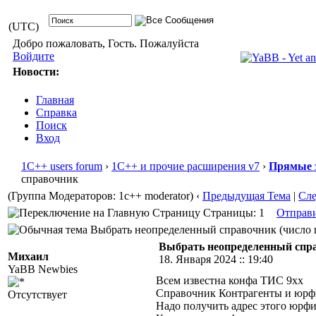
(UTC)
Добро пожаловать, Гость. Пожалуйста
Войдите
Новости:
Главная
Справка
Поиск
Вход
1С++ users forum
›
1С++ и прочие расширения v7
›
Прямые 
справочник
(Группа Модераторов: 1c++ moderator)
‹
Предыдущая Тема
|
Сл
Страницы: 1
Отправ
Выбрать неопределенный справочник (число п
Выбрать неопределенный спр
Михаил
18. Января 2024 :: 19:40
YaBB Newbies
Всем известна конфа ТИС 9хх
Справочник Контрагенты и юрф
Отсутствует
Надо получить адрес этого юрфи