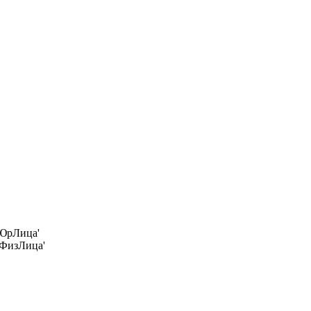
ЮрЛица'
ФизЛица'