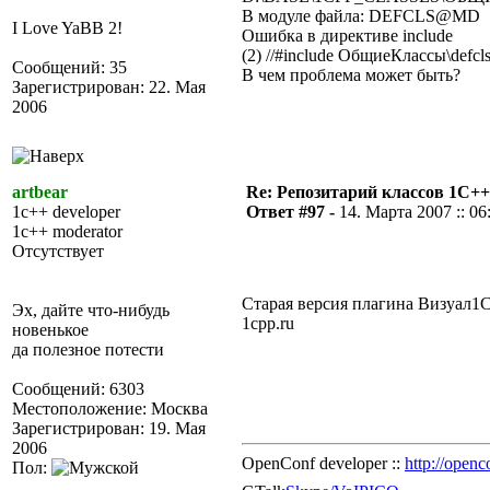
В модуле файла: DEFCLS@MD
I Love YaBB 2!
Ошибка в директиве include
(2) //#include ОбщиеКлассы\defcl
Сообщений: 35
В чем проблема может быть?
Зарегистрирован: 22. Мая
2006
artbear
Re: Репозитарий классов 1С++
1c++ developer
Ответ #97 -
14. Марта 2007 :: 06
1c++ moderator
Отсутствует
Старая версия плагина Визуал1С+
Эх, дайте что-нибудь
1cpp.ru
новенькое
да полезное потести
Сообщений: 6303
Местоположение: Москва
Зарегистрирован: 19. Мая
2006
OpenConf developer ::
http://openc
Пол: