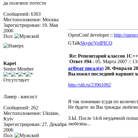
да полезное потести
Сообщений: 6303
Местоположение: Москва
Зарегистрирован: 19. Мая
2006
OpenConf developer ::
http://openc
Пол:
GTalk
Skype/VoIP
ICQ
Re: Репозитарий классов 1С++
Ответ #94 -
05. Марта 2007 :: 13
Kapet
artbear писал(а)
20. Февраля 200
Senior Member
Выложил последний вариант 
Отсутствует
http://slil.ru/23961092
Ламер - вансист
Я так понимаю (судя по количест
Не будете ли Вы трижды любезн
Сообщений: 262
Местоположение: Ukraine,
З.Ы. После 14-й неудачной попыт
Kyiv
любезны...
Зарегистрирован: 27. Декабря
2006
Пол: