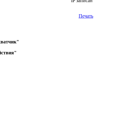
IP записан
Печать
хватчик"
йствия"