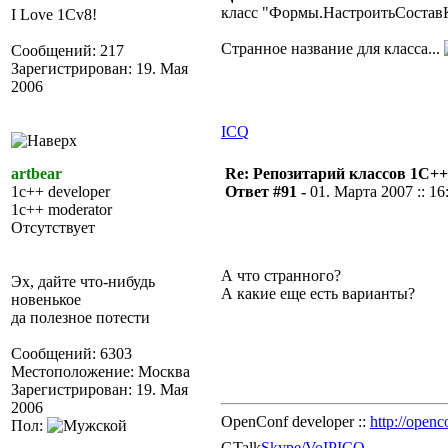
класс "Формы.НастроитьСостав
I Love 1Cv8!
Странное название для класса...
Сообщений: 217
Зарегистрирован: 19. Мая
2006
ICQ
artbear
Re: Репозитарий классов 1С++
1c++ developer
Ответ #91 -
01. Марта 2007 :: 16
1c++ moderator
Отсутствует
А что странного?
Эх, дайте что-нибудь
А какие еще есть варианты?
новенькое
да полезное потести
Сообщений: 6303
Местоположение: Москва
Зарегистрирован: 19. Мая
2006
OpenConf developer ::
http://openc
Пол:
GTalk
Skype/VoIP
ICQ