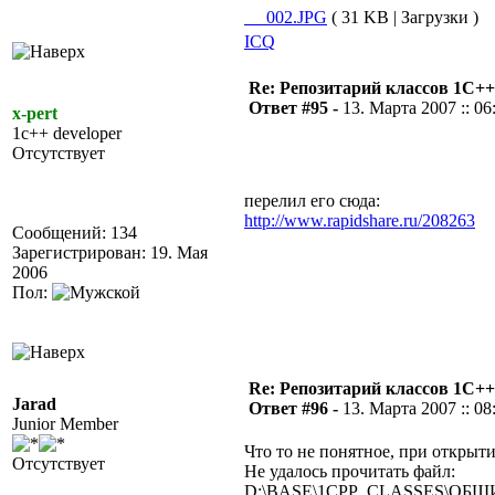
__002.JPG
( 31 KB | Загрузки )
ICQ
Re: Репозитарий классов 1С++
Ответ #95 -
13. Марта 2007 :: 06
x-pert
1c++ developer
Отсутствует
перелил его сюда:
http://www.rapidshare.ru/208263
Сообщений: 134
Зарегистрирован: 19. Мая
2006
Пол:
Re: Репозитарий классов 1С++
Jarad
Ответ #96 -
13. Марта 2007 :: 08
Junior Member
Что то не понятное, при открыт
Отсутствует
Не удалось прочитать файл:
D:\BASE\1CPP_CLASSES\ОБ