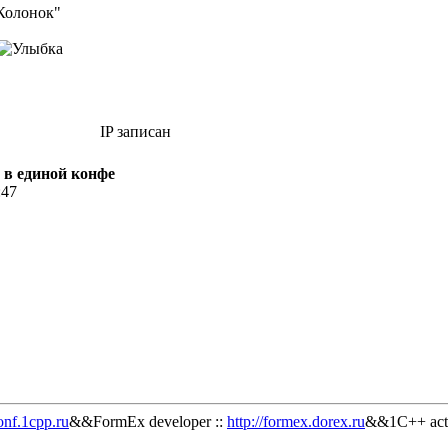
Колонок"
IP записан
 в единой конфе
:47
onf.1cpp.ru
&&FormEx developer ::
http://formex.dorex.ru
&&1C++ acti