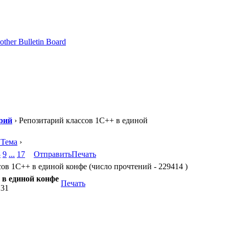
рий
› Репозитарий классов 1С++ в единой
 Тема
›
8
9
...
17
Отправить
Печать
ов 1С++ в единой конфе (число прочтений - 229414 )
 в единой конфе
Печать
:31