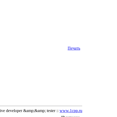
Печать
ve developer &amp;&amp; tester ::
www.1cpp.ru