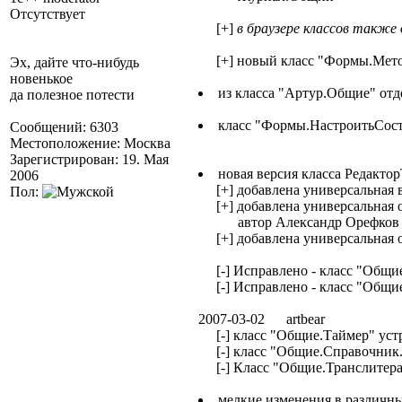
Отсутствует
[+]
в браузере классов также
[+] новый класс "Формы.Мет
Эх, дайте что-нибудь
новенькое
из класса "Артур.Общие" от
да полезное потести
класс "Формы.НастроитьСос
Сообщений: 6303
Местоположение: Москва
Зарегистрирован: 19. Мая
новая версия класса Редакто
2006
[+] добавлена универсальная в
Пол:
[+] добавлена универсальная о
автор Александр Орефков +
[+] добавлена универсальная 
[-] Исправлено - класс "Общие
[-] Исправлено - класс "Общие.
2007-03-02 artbear
[-] класс "Общие.Таймер" устр
[-] класс "Общие.Справочник.Д
[-] Класс "Общие.Транслитераци
мелкие изменения в различны