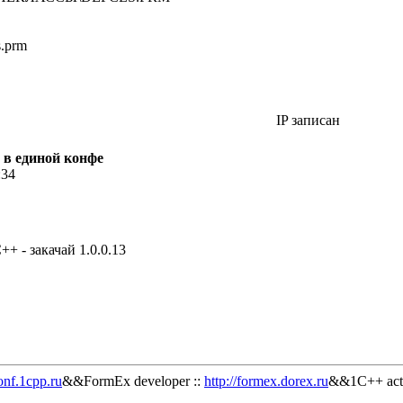
s.prm
IP записан
 в единой конфе
:34
+ - закачай 1.0.0.13
onf.1cpp.ru
&&FormEx developer ::
http://formex.dorex.ru
&&1C++ acti