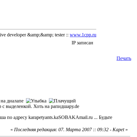
ve developer &amp;&amp; tester ::
www.1cpp.ru
IP записан
Печать
т на диалапе
с выделенкой. Хоть на рапидшару.de
а по адресу karapetyants.kaSOBAKAmail.ru ... Будьте
«
Последняя редакция: 07. Марта 2007 :: 09:32 - Kapet
»