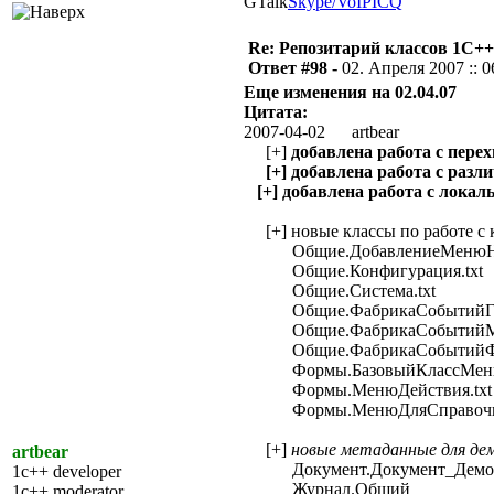
GTalk
Skype/VoIP
ICQ
Re: Репозитарий классов 1С++
Ответ #98 -
02. Апреля 2007 :: 0
Еще изменения на 02.04.07
Цитата:
2007-04-02 artbear
[+]
добавлена работа с пере
[+] добавлена работа с раз
[+] добавлена работа с лока
[+] новые классы по работе с 
Общие.ДобавлениеМенюНаК
Общие.Конфигурация.txt
Общие.Система.txt
Общие.ФабрикаСобытийГлоб
Общие.ФабрикаСобытийМе
Общие.ФабрикаСобытийФо
Формы.БазовыйКлассМеню
Формы.МенюДействия.txt
Формы.МенюДляСправочник
[+]
новые метаданные для де
artbear
Документ.Документ_Демо
1c++ developer
Журнал.Общий
1c++ moderator