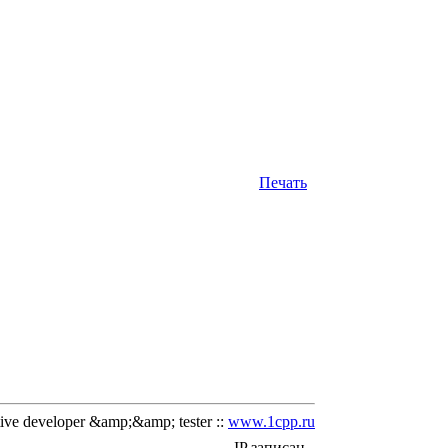
Печать
ve developer &amp;&amp; tester ::
www.1cpp.ru
IP записан