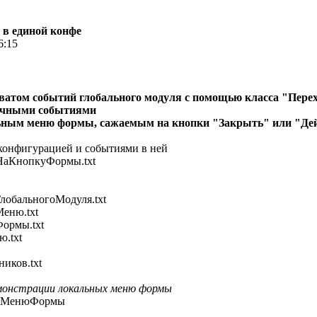
 в единой конфе
6:15
хватом событий глобального модуля с помощью класса "Пере
личными событиями
льным меню формы, сажаемым на кнопки "Закрыть" или "Де
конфигурацией и событиями в ней
нопкуФормы.txt
альногоМодуля.txt
ню.txt
рмы.txt
.txt
ов.txt
монстрации локальных меню формы
МенюФормы