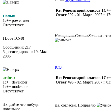
Re: Репозитарий классов 1С++
Ответ #92 -
01. Марта 2007 :: 17
Палыч
1c++ power user
Отсутствует
НастроитьСоставКолонок
- это
I Love 1Cv8!
Сообщений: 217
Зарегистрирован: 19. Мая
2006
ICQ
artbear
Re: Репозитарий классов 1С++
1c++ developer
Ответ #93 -
02. Марта 2007 :: 03
1c++ moderator
Отсутствует
Эх, дайте что-нибудь
Да, согласен. Поправлю
новенькое