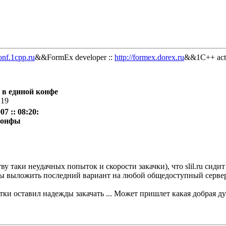
onf.1cpp.ru
&&FormEx developer ::
http://formex.dorex.ru
&&1C++ acti
 в единой конфе
:19
7 :: 08:20:
конфы
ву таки неудачных попыток и скорости закачки), что slil.ru сиди
ы выложить последний вариант на любой общедоступный сервер 
ки оставил надежды закачать ... Может пришлет какая добрая душ