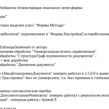
 добавлена демонстрация локального меню формы
оды"
дельно выделен класс "Формы.Методы"
тавКолонок" переименован в "Формы.НастройкаСоставаКолоно
рТаблицыЗначений от автора
нешняя обработка "Универсальная печать справочников"
бработка "Структура/Граф подчиненности документов" -
 мои доработки
обработка "Движения документа"
.ОбходБлокировкиДокумента" неверно работал в 2.5.0.0 и выше
Трассировка" был не универсален, т.к. был привязан к глобал
анена синтаксическая ошибка
ополнительныеРеквизиты" неверно работал с реквизитом неоп
я" - неверная работа с буквой Ё
х классах