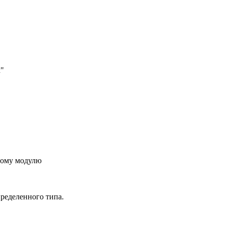
к"
ьному модулю
ределенного типа.