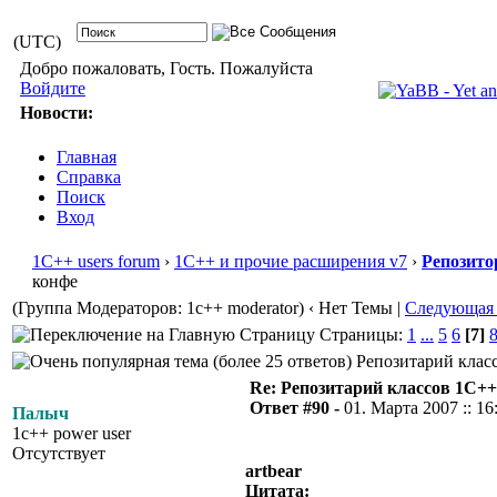
(UTC)
Добро пожаловать, Гость. Пожалуйста
Войдите
Новости:
Главная
Справка
Поиск
Вход
1С++ users forum
›
1С++ и прочие расширения v7
›
Репозито
конфе
(Группа Модераторов: 1c++ moderator)
‹ Нет Темы |
Следующая
Страницы:
1
...
5
6
[7]
Репозитарий класс
Re: Репозитарий классов 1С++
Ответ #90 -
01. Марта 2007 :: 16
Палыч
1c++ power user
Отсутствует
artbear
Цитата: