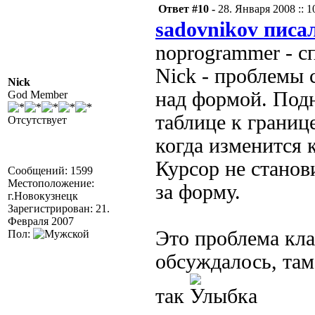
Ответ #10 -
28. Января 2008 :: 1
sadovnikov писал
noprogrammer - с
Nick - проблемы 
Nick
над формой. Под
God Member
таблице к границ
Отсутствует
когда изменится 
Курсор не станов
Сообщений: 1599
Местоположение:
за форму.
г.Новокузнецк
Зарегистрирован: 21.
Февраля 2007
Это проблема кла
Пол:
обсуждалось, там
так