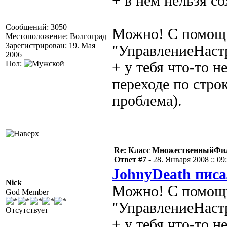
+ в нём нельзя с
Сообщений: 3050
Можно! С помощь
Местоположение: Волгоград
Зарегистрирован: 19. Мая
"УправлениеНаст
2006
Пол:
+ у тебя что-то 
переходе по строк
проблема).
Re: Класс МножественныйФи
Ответ #7 -
28. Января 2008 :: 09
JohnyDeath писа
Nick
Можно! С помощь
God Member
"УправлениеНаст
Отсутствует
+ у тебя что-то 