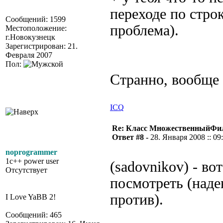
переходе по строк
Сообщений: 1599
проблема).
Местоположение:
г.Новокузнецк
Зарегистрирован: 21.
Февраля 2007
Пол:
Странно, вообще
ICQ
Re: Класс МножественныйФи
Ответ #8 -
28. Января 2008 :: 09
noprogrammer
1c++ power user
(sadovnikov) - в
Отсутствует
посмотреть (наде
против).
I Love YaBB 2!
Сообщений: 465