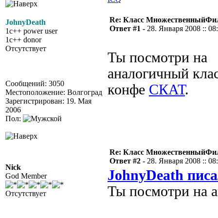
Re: Класс МножественныйФи
JohnyDeath
Ответ #1 -
28. Января 2008 :: 08
1c++ power user
1c++ donor
Отсутствует
Ты посмотри на
аналогичный клас
Сообщений: 3050
конфе
СКАТ
.
Местоположение: Волгоград
Зарегистрирован: 19. Мая
2006
Пол:
Re: Класс МножественныйФи
Ответ #2 -
28. Января 2008 :: 08
Nick
JohnyDeath писа
God Member
Ты посмотри на 
Отсутствует