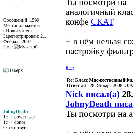
Ты посмотри на
аналогичный клас
конфе
СКАТ
.
Сообщений: 1599
Местоположение:
г.Новокузнецк
Зарегистрирован: 21.
+ в нём нельзя с
Февраля 2007
Пол:
настройку фильт
ICQ
Re: Класс МножественныйФи
Ответ #6 -
28. Января 2008 :: 09
Nick писал(а)
28.
JohnyDeath писа
JohnyDeath
Ты посмотри на 
1c++ power user
1c++ donor
Отсутствует