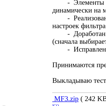
- Элементы упр
динамически на м
- Реализована 
настроек фильтра
- Доработан вы
(сначала выбирае
- Исправлены 
Принимаются пр
Выкладываю тес
MF3.zip
( 242 KB
ICQ