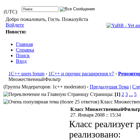
(UTC)
Добро пожаловать, Гость. Пожалуйста
Войдите
Новости:
Главная
Справка
Поиск
Вход
1С++ users forum
›
1С++ и прочие расширения v7
›
Репозито
МножественныйФильтр
(Группа Модераторов: 1c++ moderator)
‹
Предыдущая Тема
|
Сл
Страницы:
[1]
2
3
...
5
Класс Множествен
Класс МножественныйФильт
27. Января 2008 :: 15:34
Класс реализует 
реализовано: