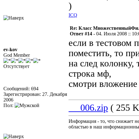
)
ICQ
Re: Класс МножественныйФи
Ответ #14 -
04. Июля 2008 :: 10:
если в тестовом 
ev-kov
поместить, то пр
God Member
на след колонку, 
Отсутствует
строка мф,
смотри вложение
Сообщений: 694
Зарегистрирован: 27. Декабря
2006
Пол:
__006.zip
( 255 K
Информация - то, что снижает н
областью в наш информационны