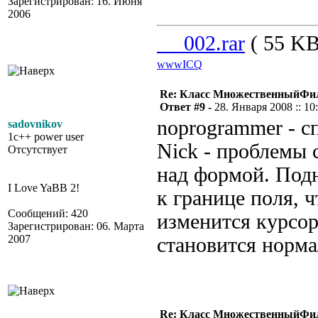
Зарегистрирован: 16. Июня
2006
__002.rar
( 55 KB
www
ICQ
Re: Класс МножественныйФи
Ответ #9 -
28. Января 2008 :: 10
noprogrammer - с
sadovnikov
1c++ power user
Nick - проблемы 
Отсутствует
над формой. Под
I Love YaBB 2!
к границе поля, 
Сообщений: 420
изменится курсор
Зарегистрирован: 06. Марта
2007
становится норма
Re: Класс МножественныйФи