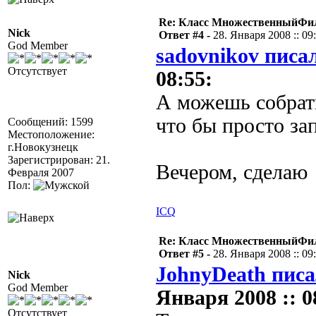
Re: Класс МножественныйФи
Nick
Ответ #4 -
28. Января 2008 :: 09
God Member
sadovnikov писал
Отсутствует
08:55:
А можешь собрать
что бы просто за
Сообщений: 1599
Местоположение:
г.Новокузнецк
Зарегистрирован: 21.
Вечером, сделаю
Февраля 2007
Пол:
ICQ
Re: Класс МножественныйФи
Ответ #5 -
28. Января 2008 :: 09
JohnyDeath писа
Nick
God Member
Января 2008 :: 0
Отсутствует