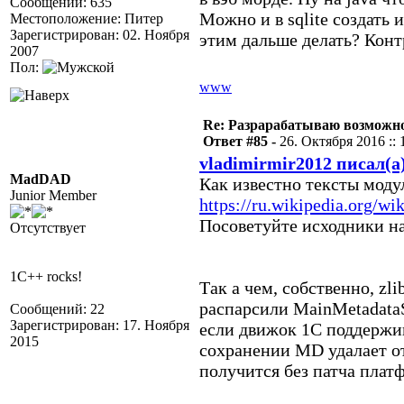
Сообщений: 635
Можно и в sqlite создать и
Местоположение: Питер
Зарегистрирован: 02. Ноября
этим дальше делать? Конт
2007
Пол:
www
Re: Разрарабатываю возможно
Ответ #85 -
26. Октября 2016 :: 
vladimirmir2012 писал(а
MadDAD
Как известно тексты мод
Junior Member
https://ru.wikipedia.org/wi
Посоветуйте исходники н
Отсутствует
1C++ rocks!
Так а чем, собственно, zl
распарсили MainMetadataS
Сообщений: 22
Зарегистрирован: 17. Ноября
если движок 1С поддержив
2015
сохранении MD удалает от
получится без патча плат