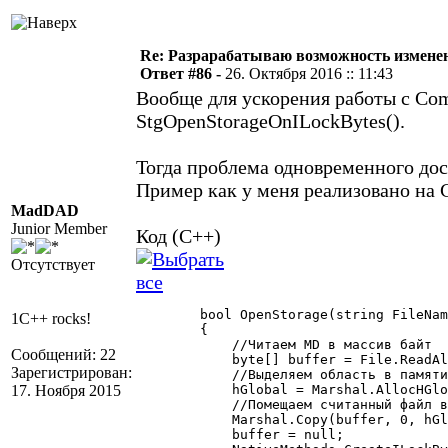
Re: Разрарабатываю возможность измене
Ответ #86 -
26. Октября 2016 :: 11:43
Вообще для ускорения работы с Co
StgOpenStorageOnILockBytes().
Тогда проблема одновременного дос
Пример как у меня реализовано на 
MadDAD
Junior Member
Код (C++)
Отсутствует
        bool OpenStorage(string FileNam
1C++ rocks!
        {

            //Читаем MD в массив байт

Сообщений: 22
            byte[] buffer = File.ReadAl
Зарегистрирован:
            //Выделяем область в памяти
17. Ноября 2015
            hGlobal = Marshal.AllocHGlo
            //Помещаем считанный файл в
            Marshal.Copy(buffer, 0, hGl
            buffer = null;
