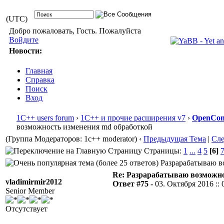
(UTC)
Добро пожаловать, Гость. Пожалуйста
Войдите
Новости:
Главная
Справка
Поиск
Вход
1С++ users forum
›
1С++ и прочие расширения v7
›
OpenConf
возможность изменения md обработкой
(Группа Модераторов: 1c++ moderator)
‹
Предыдущая Тема
|
Сл
Страницы:
1
...
4
5
[6]
Разрарабатываю во
Re: Разрарабатываю возможно
vladimirmir2012
Ответ #75 -
03. Октября 2016 :: 
Senior Member
Отсутствует