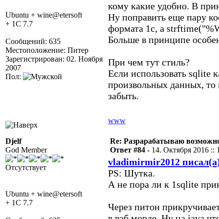
кому какие удобно. В прин
Ubuntu + wine@etersoft
Ну поправить еще пару ко
+ 1C 7.7
формата 1с, а strftime("%W
Больше в принципе особенн
Сообщений: 635
Местоположение: Питер
Зарегистрирован: 02. Ноября
При чем тут стиль?
2007
Если использовать sqlite
Пол:
произвольных данных, то в
забыть.
www
Djelf
Re: Разрарабатываю возможно
God Member
Ответ #84 -
14. Октября 2016 :: 
vladimirmir2012 писал(а
Отсутствует
PS: Шутка.
А не пора ли к 1sqlite п
Ubuntu + wine@etersoft
+ 1C 7.7
Через питон прикручивается,
в вэб морде. Ну на java чт