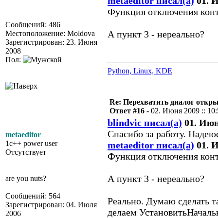
metaeditor писал(а)
01. И
Функция отключения конт
Сообщений: 486
А пункт 3 - нереально?
Местоположение: Moldova
Зарегистрирован: 23. Июня
2008
Пол:
Python, Linux, KDE
Re: Перехватить диалог откр
Ответ #16 -
02. Июня 2009 :: 10
blindvic писал(а)
01. Июня
Спасибо за работу. Надею
metaeditor
1c++ power user
metaeditor писал(а)
01. И
Отсутствует
Функция отключения конт
А пункт 3 - нереально?
are you nuts?
Сообщений: 564
Реально. Думаю сделать т
Зарегистрирован: 04. Июля
делаем УстановитьНачальн
2006