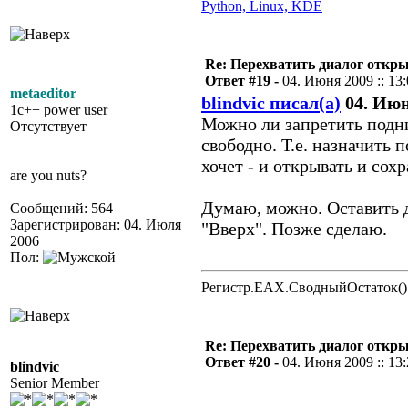
Python, Linux, KDE
Re: Перехватить диалог откр
Ответ #19 -
04. Июня 2009 :: 13
metaeditor
blindvic писал(а)
04. Июня
1c++ power user
Можно ли запретить подн
Отсутствует
свободно. Т.е. назначить 
хочет - и открывать и сох
are you nuts?
Думаю, можно. Оставить д
Сообщений: 564
Зарегистрирован: 04. Июля
"Вверх". Позже сделаю.
2006
Пол:
Регистр.EAX.СводныйОстаток()
Re: Перехватить диалог откр
Ответ #20 -
04. Июня 2009 :: 13
blindvic
Senior Member