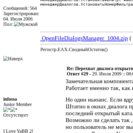
менеджерДиалогов.УстановитьНомерФильтра
Сообщений: 564
Зарегистрирован:
04. Июля 2006
Пол:
OpenFileDialogsManager_1004.zip
(
Регистр.EAX.СводныйОстаток()
Re: Перехват диалога открыт
Ответ #29 -
29. Июля 2009 :: 08:
Замечательная компонента
Работает именно так, как
Но один ньюанс. Если вдр
infossa
Junior Member
Штатно в окнах диалога 
последний открытый ката
Отсутствует
Возможно ли сделать так 
но пользователь не мог вы
I Love YaBB 2!