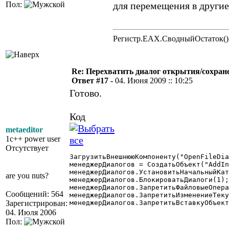
Пол:
для перемещения в другие
Регистр.EAX.СводныйОстаток()
Re: Перехватить диалог открытия/сохран
Ответ #17 -
04. Июня 2009 :: 10:25
Готово.
Код
metaeditor
1c++ power user
Отсутствует
ЗагрузитьВнешнююКомпоненту("OpenFileDia
менеджерДиалогов = СоздатьОбъект("AddIn
менеджерДиалогов.УстановитьНачальныйКат
are you nuts?
менеджерДиалогов.БлокироватьДиалоги(1);
менеджерДиалогов.ЗапретитьФайловыеОпера
Сообщений: 564
менеджерДиалогов.ЗапретитьИзменениеТеку
Зарегистрирован:
менеджерДиалогов.ЗапретитьВставкуОбъект
04. Июля 2006
Пол: