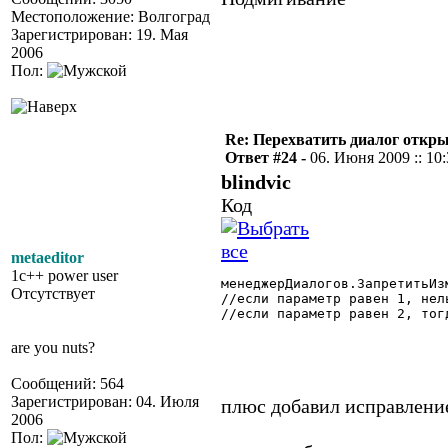
Местоположение: Волгоград
Зарегистрирован: 19. Мая
2006
Пол:
Re: Перехватить диалог откр
Ответ #24 -
06. Июня 2009 :: 10
blindvic
Код
metaeditor
1c++ power user
менеджерДиалогов.ЗапретитьИз
Отсутствует
//если параметр равен 1, нел
//если параметр равен 2, тог
are you nuts?
Сообщений: 564
Зарегистрирован: 04. Июля
плюс добавил исправление
2006
Пол: