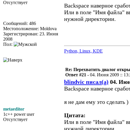
Отсутствует
Backspace наверное срабо
Или в поле "Имя файла" вв
нужной директории.
Сообщений: 486
Местоположение: Moldova
Зарегистрирован: 23. Июня
2008
Пол:
Python, Linux, KDE
Re: Перехватить диалог откр
Ответ #21 -
04. Июня 2009 :: 13
blindvic писал(а)
04. Июня
Backspace наверное срабо
я не дам ему это сделать )
metaeditor
1c++ power user
Цитата:
Отсутствует
Или в поле "Имя файла" вв
нужной директории