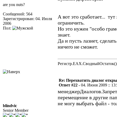
are you nuts?
Сообщений: 564
А вот это сработает... ту
Зарегистрирован: 04. Июля
ограничить.
2006
Пол:
Но это нужен "особо грам
знает.
Да и пусть лазиет, сделат
ничего не сможет.
Регистр.EAX.СводныйОстаток()
Re: Перехватить диалог откр
Ответ #22 -
04. Июня 2009 :: 13
менеджерДиалогов.Запрети
перемещение в другие па
не могу выбрать файл - т
blindvic
Senior Member