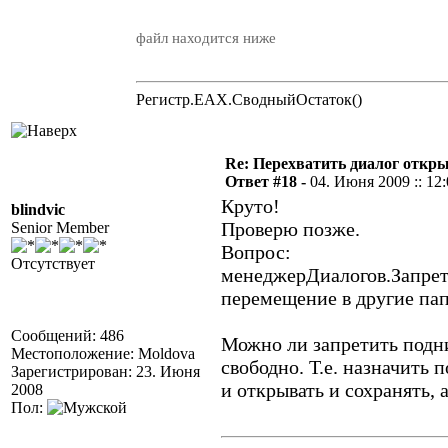
файл находится ниже
Регистр.EAX.СводныйОстаток()
Re: Перехватить диалог откр
Ответ #18 -
04. Июня 2009 :: 12
Круто!
blindvic
Проверю позже.
Senior Member
Вопрос:
Отсутствует
менеджерДиалогов.Запрети
перемещение в другие па
Сообщений: 486
Можно ли запретить подн
Местоположение: Moldova
свободно. Т.е. назначить 
Зарегистрирован: 23. Июня
и открывать и сохранять, 
2008
Пол: