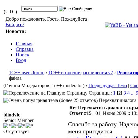
(UTC)
Добро пожаловать, Гость. Пожалуйста
Войдите
Новости:
Главная
Справка
Поиск
Вход
1С++ users forum
›
1С++ и прочие расширения v7
›
Репозито
файла
(Группа Модераторов: 1c++ moderator)
‹
Предыдущая Тема
|
Сл
Страницы:
1
[2]
3
4
...
Перехват диалога 
Re: Перехватить диалог откр
Ответ #15 -
01. Июня 2009 :: 13
blindvic
Senior Member
Спасибо за работу. Надею
меня пригодится.
Отсутствует