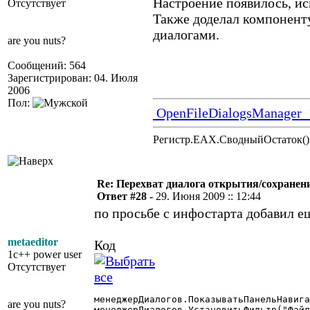
Настроение появилось, ис
Отсутствует
Также доделал компонент
диалогами.
are you nuts?
Сообщений: 564
Зарегистрирован: 04. Июля
2006
Пол:
OpenFileDialogsManager_
Регистр.EAX.СводныйОстаток()
Re: Перехват диалога открытия/сохранен
Ответ #28 -
29. Июня 2009 :: 12:44
по просьбе с инфостарта добавил е
metaeditor
Код
1c++ power user
Отсутствует
менеджерДиалогов.ПоказыватьПанельНавига
are you nuts?
менеджерДиалогов.УстановитьФильтр("Файл