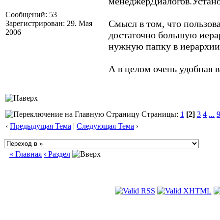
менеджерДиалогов.Установ
Сообщений: 53
Смысл в том, что пользов
Зарегистрирован: 29. Мая
2006
достаточно большую иера
нужную папку в иерархии
А в целом очень удобная 
Страницы:
1
[2]
3
4
...
‹
Предыдущая Тема
|
Следующая Тема
›
« Главная
‹ Раздел