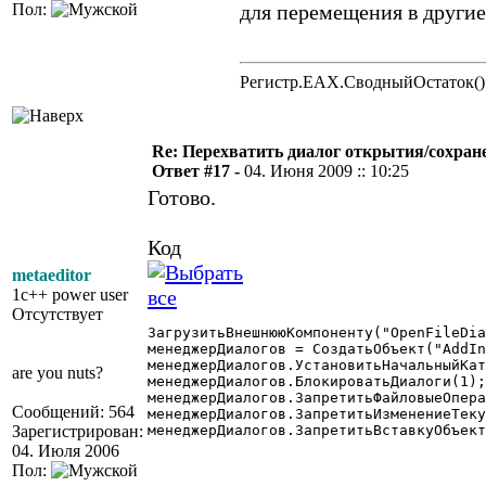
Пол:
для перемещения в другие
Регистр.EAX.СводныйОстаток()
Re: Перехватить диалог открытия/сохран
Ответ #17 -
04. Июня 2009 :: 10:25
Готово.
Код
metaeditor
1c++ power user
Отсутствует
ЗагрузитьВнешнююКомпоненту("OpenFileDia
менеджерДиалогов = СоздатьОбъект("AddIn
менеджерДиалогов.УстановитьНачальныйКат
are you nuts?
менеджерДиалогов.БлокироватьДиалоги(1);
менеджерДиалогов.ЗапретитьФайловыеОпера
Сообщений: 564
менеджерДиалогов.ЗапретитьИзменениеТеку
Зарегистрирован:
менеджерДиалогов.ЗапретитьВставкуОбъект
04. Июля 2006
Пол: