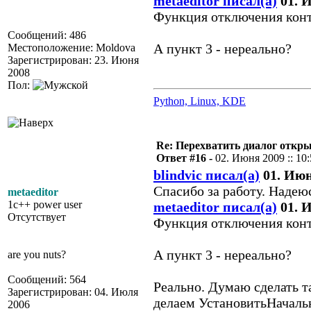
metaeditor писал(а)
01. И
Функция отключения конт
Сообщений: 486
А пункт 3 - нереально?
Местоположение: Moldova
Зарегистрирован: 23. Июня
2008
Пол:
Python, Linux, KDE
Re: Перехватить диалог откр
Ответ #16 -
02. Июня 2009 :: 10
blindvic писал(а)
01. Июня
Спасибо за работу. Надею
metaeditor
1c++ power user
metaeditor писал(а)
01. И
Отсутствует
Функция отключения конт
А пункт 3 - нереально?
are you nuts?
Сообщений: 564
Реально. Думаю сделать т
Зарегистрирован: 04. Июля
делаем УстановитьНачальн
2006