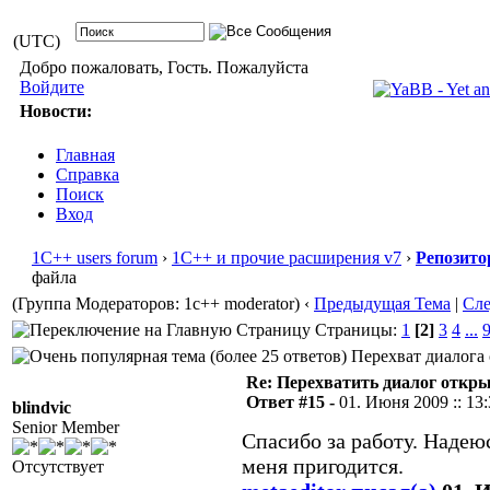
(UTC)
Добро пожаловать, Гость. Пожалуйста
Войдите
Новости:
Главная
Справка
Поиск
Вход
1С++ users forum
›
1С++ и прочие расширения v7
›
Репозито
файла
(Группа Модераторов: 1c++ moderator)
‹
Предыдущая Тема
|
Сл
Страницы:
1
[2]
3
4
...
Перехват диалога 
Re: Перехватить диалог откр
Ответ #15 -
01. Июня 2009 :: 13
blindvic
Senior Member
Спасибо за работу. Надею
меня пригодится.
Отсутствует