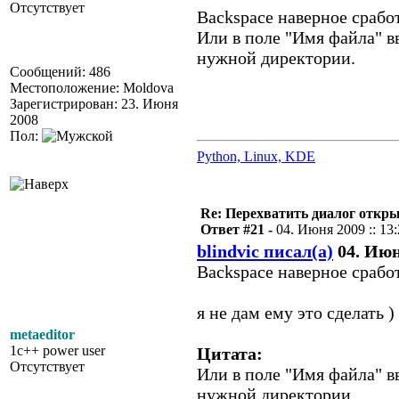
Отсутствует
Backspace наверное срабо
Или в поле "Имя файла" вв
нужной директории.
Сообщений: 486
Местоположение: Moldova
Зарегистрирован: 23. Июня
2008
Пол:
Python, Linux, KDE
Re: Перехватить диалог откр
Ответ #21 -
04. Июня 2009 :: 13
blindvic писал(а)
04. Июня
Backspace наверное срабо
я не дам ему это сделать )
metaeditor
1c++ power user
Цитата:
Отсутствует
Или в поле "Имя файла" вв
нужной директории