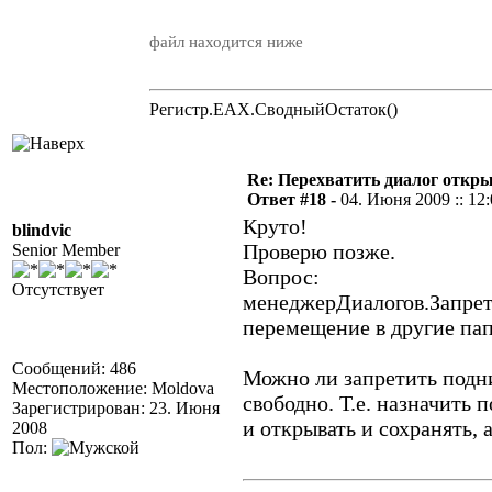
файл находится ниже
Регистр.EAX.СводныйОстаток()
Re: Перехватить диалог откр
Ответ #18 -
04. Июня 2009 :: 12
Круто!
blindvic
Проверю позже.
Senior Member
Вопрос:
Отсутствует
менеджерДиалогов.Запрети
перемещение в другие па
Сообщений: 486
Можно ли запретить подн
Местоположение: Moldova
свободно. Т.е. назначить 
Зарегистрирован: 23. Июня
и открывать и сохранять, 
2008
Пол: