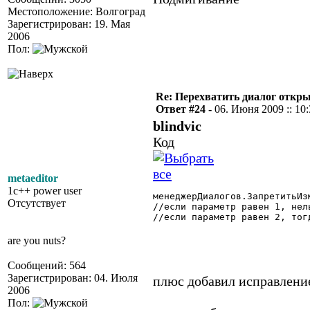
Местоположение: Волгоград
Зарегистрирован: 19. Мая
2006
Пол:
Re: Перехватить диалог откр
Ответ #24 -
06. Июня 2009 :: 10
blindvic
Код
metaeditor
1c++ power user
менеджерДиалогов.ЗапретитьИз
Отсутствует
//если параметр равен 1, нел
//если параметр равен 2, тог
are you nuts?
Сообщений: 564
Зарегистрирован: 04. Июля
плюс добавил исправление
2006
Пол: