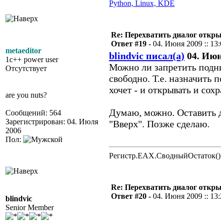
Python, Linux, KDE
Re: Перехватить диалог откр
Ответ #19 -
04. Июня 2009 :: 13
metaeditor
blindvic писал(а)
04. Июня
1c++ power user
Можно ли запретить подн
Отсутствует
свободно. Т.е. назначить 
хочет - и открывать и сох
are you nuts?
Думаю, можно. Оставить д
Сообщений: 564
Зарегистрирован: 04. Июля
"Вверх". Позже сделаю.
2006
Пол:
Регистр.EAX.СводныйОстаток()
Re: Перехватить диалог откр
Ответ #20 -
04. Июня 2009 :: 13
blindvic
Senior Member