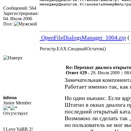
менеджерДиалогов.УстановитьНомерФильтра
Сообщений: 564
Зарегистрирован:
04. Июля 2006
Пол:
OpenFileDialogsManager_1004.zip
(
Регистр.EAX.СводныйОстаток()
Re: Перехват диалога открыт
Ответ #29 -
29. Июля 2009 :: 08:
Замечательная компонента
Работает именно так, как
Но один ньюанс. Если вдр
infossa
Junior Member
Штатно в окнах диалога 
последний открытый ката
Отсутствует
Возможно ли сделать так 
но пользователь не мог вы
I Love YaBB 2!