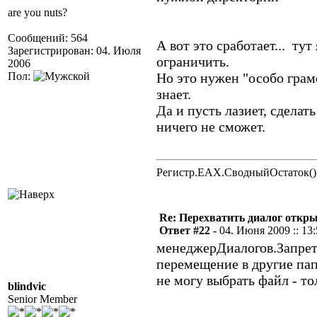
are you nuts?
Сообщений: 564
А вот это сработает... ту
Зарегистрирован: 04. Июля
ограничить.
2006
Пол:
Но это нужен "особо грам
знает.
Да и пусть лазиет, сделат
ничего не сможет.
Регистр.EAX.СводныйОстаток()
Re: Перехватить диалог откр
Ответ #22 -
04. Июня 2009 :: 13
менеджерДиалогов.Запрети
перемещение в другие па
не могу выбрать файл - т
blindvic
Senior Member