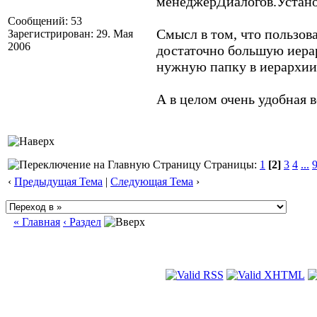
менеджерДиалогов.Установ
Сообщений: 53
Смысл в том, что пользов
Зарегистрирован: 29. Мая
2006
достаточно большую иера
нужную папку в иерархии
А в целом очень удобная 
Страницы:
1
[2]
3
4
...
‹
Предыдущая Тема
|
Следующая Тема
›
« Главная
‹ Раздел