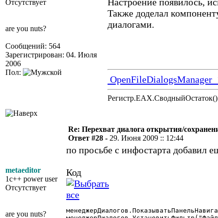
Настроение появилось, ис
Отсутствует
Также доделал компонент
диалогами.
are you nuts?
Сообщений: 564
Зарегистрирован: 04. Июля
2006
Пол:
OpenFileDialogsManager_
Регистр.EAX.СводныйОстаток()
Re: Перехват диалога открытия/сохранен
Ответ #28 -
29. Июня 2009 :: 12:44
по просьбе с инфостарта добавил е
metaeditor
Код
1c++ power user
Отсутствует
менеджерДиалогов.ПоказыватьПанельНавига
are you nuts?
менеджерДиалогов.УстановитьФильтр("Файл