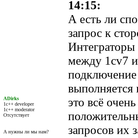
14:15:
А есть ли сп
запрос к стор
Интеграторы
между 1cv7 и
подключение 
выполняется 
это всё очен
ADirks
1c++ developer
1c++ moderator
положительн
Отсутствует
запросов их 
А нужны ли мы нам?