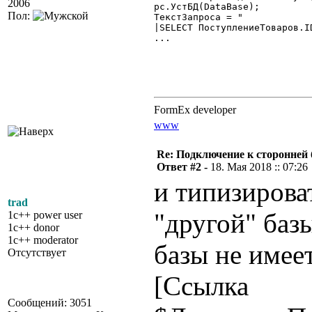
2006
рс.УстБД(DataBase);

Пол:
ТекстЗапроса = "

|SELECT ПоступлениеТоваров.I
...

FormEx developer
www
Re: Подключение к сторонней 
Ответ #2 -
18. Мая 2018 :: 07:26
и типизирова
trad
"другой" базы
1c++ power user
1c++ donor
1c++ moderator
базы не имее
Отсутствует
[Ссылка
Сообщений: 3051