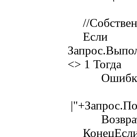
//Собственн
Если
Запрос.Выпо
<> 1 Тогда
Ошибка(Те
|"+Запрос.П
Возврат 
КонецЕсли