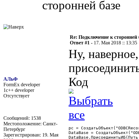
сторонней базе
Re: Подключение к сторонней 
Ответ #1 -
17. Мая 2018 :: 13:35
Ну, наверное,
присоединить
Код
АЛьФ
FormEx developer
1c++ developer
Отсутствует
Сообщений: 1538
Местоположение: Санкт-
рс = СоздатьОбъект("ODBCRecor
Петербург
DataBase = СоздатьОбъект("ODB
Зарегистрирован: 19. Мая
DataBase.ПрисоединитьИБ(Путь,