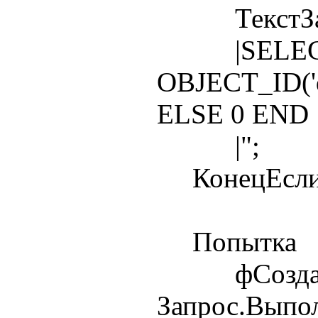
ТекстЗапро
|SELECT
OBJECT_ID('d
ELSE 0 END
|";
КонецЕсли
Попытка
фСоздава
Запрос.Выпо