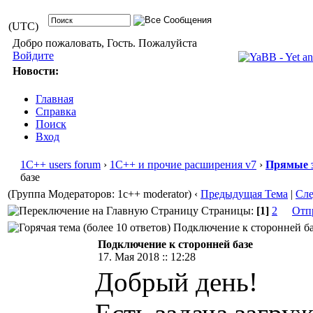
(UTC)
Добро пожаловать, Гость. Пожалуйста
Войдите
Новости:
Главная
Справка
Поиск
Вход
1С++ users forum
›
1С++ и прочие расширения v7
›
Прямые 
базе
(Группа Модераторов: 1c++ moderator)
‹
Предыдущая Тема
|
Сл
Страницы:
[1]
2
Отп
Подключение к сторонней баз
Подключение к сторонней базе
17. Мая 2018 :: 12:28
Добрый день!