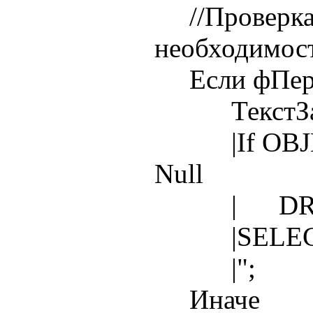
//Проверка 
необходимос
Если фПерес
ТекстЗапро
|If OBJECT_
Null
| DROP 
|SELECT
|";
Иначе