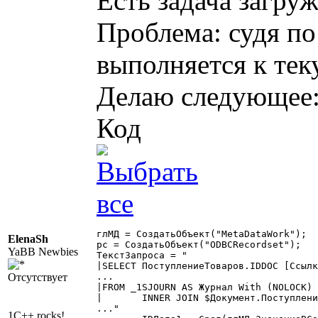
Есть задача загру
Проблема: судя по
выполняется к тек
Делаю следующее
Код
глМД = СоздатьОбъект("MetaDataWork");

ElenaSh
рс = СоздатьОбъект("ODBCRecordset");

YaBB Newbies
ТекстЗапроса = "

|SELECT ПоступлениеТоваров.IDDOC [Ссылк
Отсутствует
...

|FROM _1SJOURN AS Журнал With (NOLOCK)

|	INNER JOIN $Документ.ПоступлениеТоваров AS ПоступлениеТоваров With (NOLOCK) ON Журнал.IDDOC = ПоступлениеТоваров.IDDOC

..."

1C++ rocks!