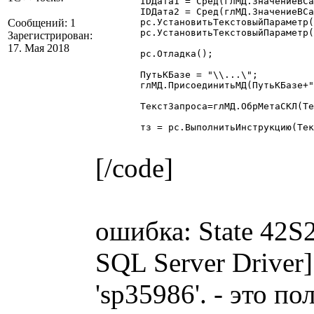
	IDДата1 = Сред(глМД.ЗначениеВСамуюДлиннуюСтрокуБД(Дата1),2,8);

	IDДата2 = Сред(глМД.ЗначениеВСамуюДлиннуюСтрокуБД(Дата2),2,8);

Сообщений: 1
	рс.УстановитьТекстовыйПараметр("Дата1", Дата1);

	рс.УстановитьТекстовыйПараметр("Дата2", Дата2);

Зарегистрирован:
17. Мая 2018
	рс.Отладка();

	ПутьКБазе = "\\...\";

	глМД.ПрисоединитьМД(ПутьКБазе+"1Cv7.md");

	ТекстЗапроса=глМД.ОбрМетаСКЛ(ТекстЗапроса);

	тз = рс.ВыполнитьИнструкцию(ТекстЗапроса); 

[/code]
ошибка: State 42S2
SQL Server Driver
'sp35986'. - это п