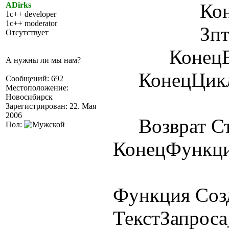
КонецЕ
ADirks
1c++ developer
1c++ moderator
Зпт = Ра
Отсутствует
КонецЕс
А нужны ли мы нам?
КонецЦикл
Сообщений: 692
Местоположение:
Новосибирск
Зарегистрирован: 22. Мая
2006
Возврат Ст
Пол:
КонецФункц
Функция Соз
ТекстЗапроса