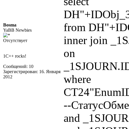
select
DH"+IDObj_
from DH"+ID
Bosma
YaBB Newbies
inner join _
Отсутствует
on
1C++ rocks!
_1SJOURN.I
Сообщений: 10
Зарегистрирован: 16. Января
where
2012
СТ24"EnumID
--СтатусОбм
and _1SJOUR