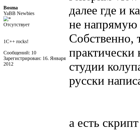
далее где и к
Bosma
YaBB Newbies
не напрямую 
Отсутствует
Собственно, 
1C++ rocks!
практически 
Сообщений: 10
Зарегистрирован: 16. Января
студии колуп
2012
русски напис
а есть скрипт