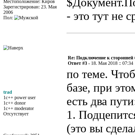
$Документ.П
Местоположение: Киров
Зарегистрирован: 23. Мая
- это тут не 
2006
Пол:
Re: Подключение к сторонней 
Ответ #3 -
18. Мая 2018 :: 07:34
по теме. Что
базе, при это
trad
есть два пути
1c++ power user
1c++ donor
1c++ moderator
1. Подцепитс
Отсутствует
(это вы сдела