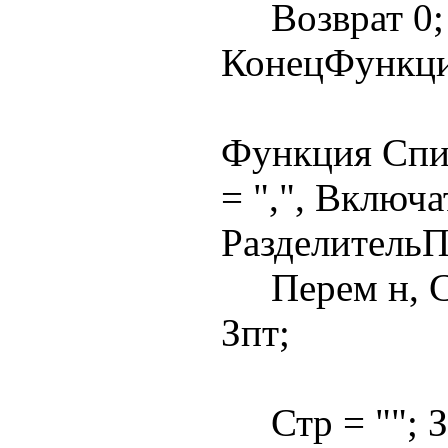
Возврат 0;
КонецФункц
Функция Спи
= ",", Включ
РазделительП
Перем н, Ст
Зпт;
Стр = ""; Зп