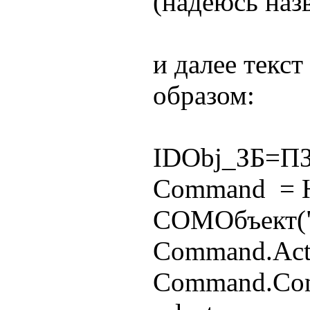
(надеюсь назв
и далее текс
образом:
IDObj_ЗБ=ПЗ
Command = 
COMОбъект(
Command.Acti
Command.Co