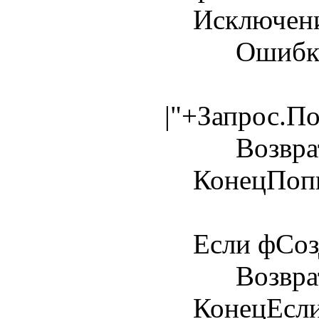
Исключен
Ошибка(Те
|"+Запрос.П
Возврат 
КонецПопы
Если фСозда
Возврат 
КонецЕсли