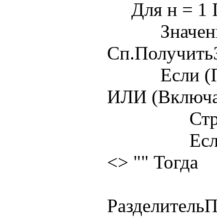
Для н = 1 П
Значение 
Сп.ПолучитьЗ
Если (Пуст
ИЛИ (Включа
Стр = Стр
Если Разд
<> "" Тогда
Стр =
Разделитель