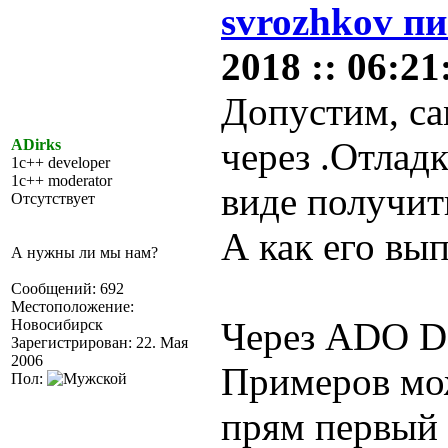
svrozhkov пи
2018 :: 06:21
Допустим, са
через .Отладк
ADirks
1c++ developer
1c++ moderator
виде получить
Отсутствует
А как его вы
А нужны ли мы нам?
Сообщений: 692
Местоположение:
Через ADO D
Новосибирск
Зарегистрирован: 22. Мая
2006
Примеров мо
Пол:
прям первый 