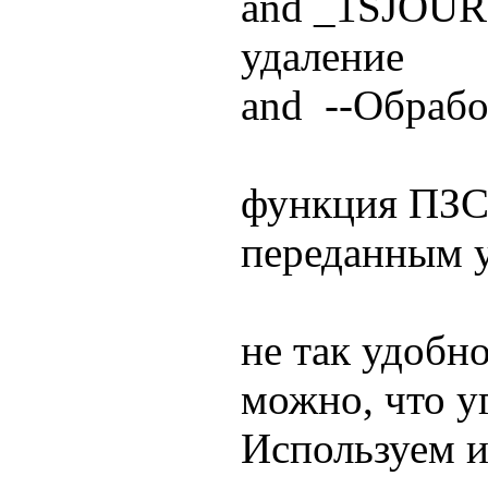
and _1SJOUR
удаление
and --Обрабо
функция ПЗС
переданным 
не так удобно
можно, что у
Используем и