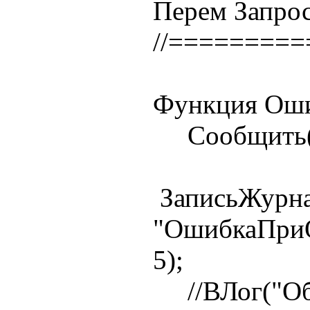
Перем Запрос
//========
Функция Оши
Сообщить(ст
ЗаписьЖурна
"ОшибкаПри
5);
//ВЛог("Общ