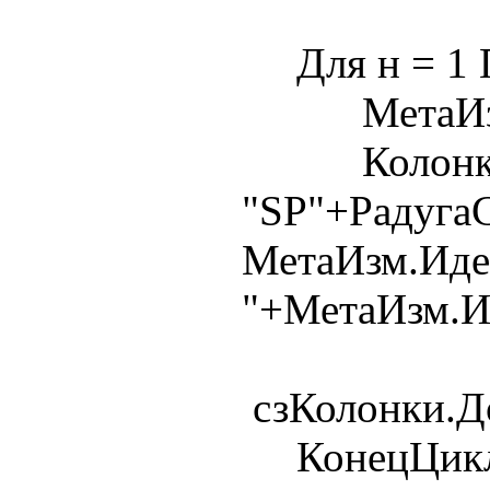
Для н = 1 П
МетаИзм = 
Колонка
"SP"+Радуга
МетаИзм.Иден
"+МетаИзм.И
сзКолонки.До
КонецЦикл