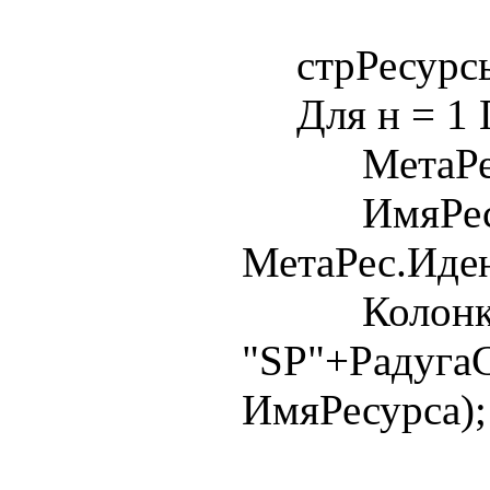
стрРесурсыД
Для н = 1 П
МетаРес = 
ИмяРесу
МетаРес.Иде
Колонка
"SP"+РадугаС
ИмяРесурса);