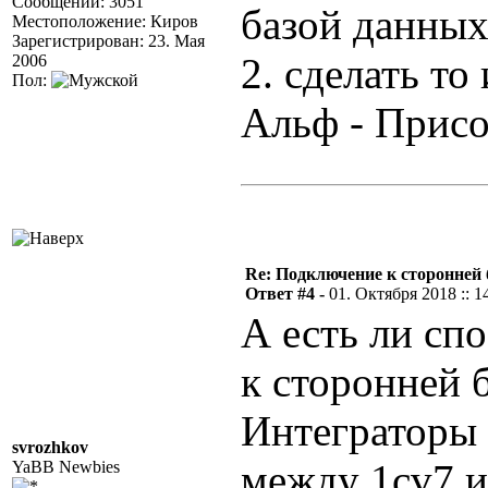
Сообщений: 3051
базой данных 
Местоположение: Киров
Зарегистрирован: 23. Мая
2. сделать то
2006
Пол:
Альф - Прис
Re: Подключение к сторонней 
Ответ #4 -
01. Октября 2018 :: 1
А есть ли сп
к сторонней б
Интеграторы
svrozhkov
между 1cv7 и
YaBB Newbies