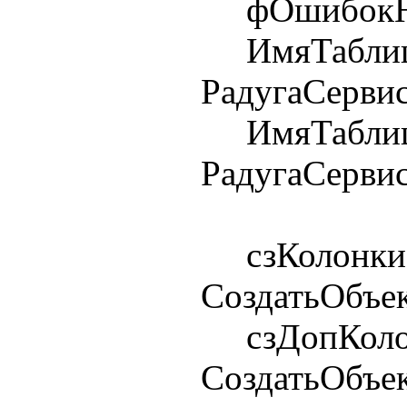
фОшибокНе
ИмяТаблиц
РадугаСерви
ИмяТаблиц
РадугаСерви
сзКолонки
СоздатьОбъек
сзДопКолон
СоздатьОбъек