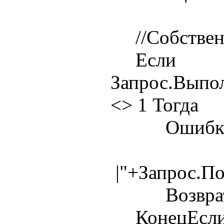
//Собственн
Если
Запрос.Выпо
<> 1 Тогда
Ошибка(Те
|"+Запрос.П
Возврат 
КонецЕсли