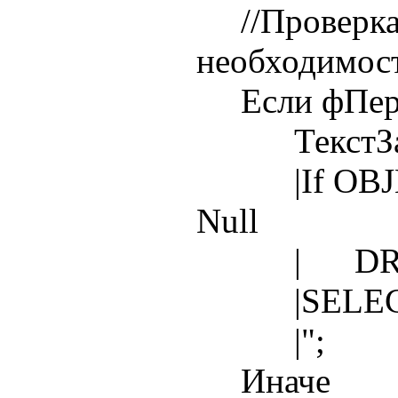
//Проверка 
необходимос
Если фПерес
ТекстЗапро
|If OBJECT_
Null
| DROP 
|SELECT
|";
Иначе