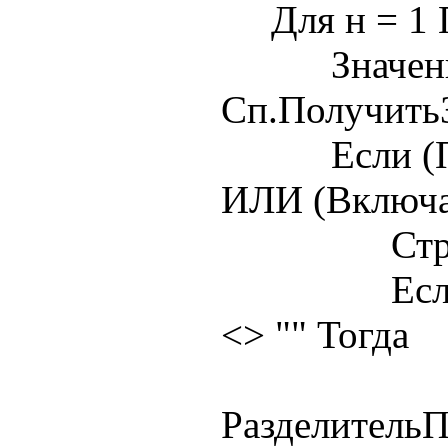
Для н = 1 П
Значение 
Сп.ПолучитьЗ
Если (Пуст
ИЛИ (Включа
Стр = Стр
Если Разд
<> "" Тогда
Стр =
Разделитель