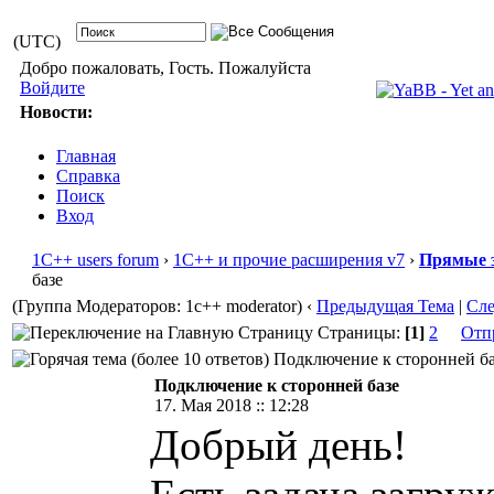
(UTC)
Добро пожаловать, Гость. Пожалуйста
Войдите
Новости:
Главная
Справка
Поиск
Вход
1С++ users forum
›
1С++ и прочие расширения v7
›
Прямые 
базе
(Группа Модераторов: 1c++ moderator)
‹
Предыдущая Тема
|
Сл
Страницы:
[1]
2
Отп
Подключение к сторонней баз
Подключение к сторонней базе
17. Мая 2018 :: 12:28
Добрый день!