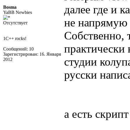
далее где и к
Bosma
YaBB Newbies
не напрямую 
Отсутствует
Собственно, 
1C++ rocks!
практически 
Сообщений: 10
Зарегистрирован: 16. Января
студии колуп
2012
русски напис
а есть скрипт