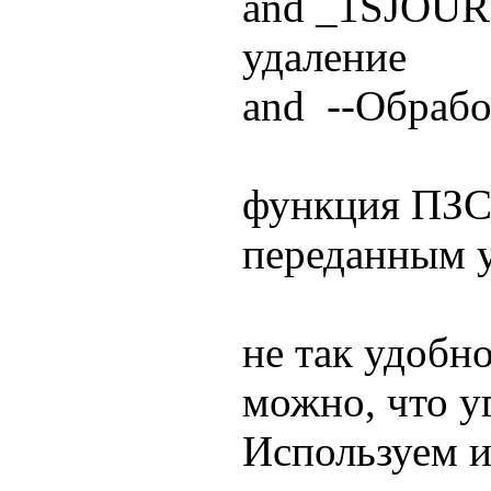
and _1SJOUR
удаление
and --Обрабо
функция ПЗС
переданным 
не так удобно
можно, что у
Используем и