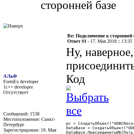
сторонней базе
Re: Подключение к сторонней 
Ответ #1 -
17. Мая 2018 :: 13:35
Ну, наверное,
присоединить
Код
АЛьФ
FormEx developer
1c++ developer
Отсутствует
Сообщений: 1538
Местоположение: Санкт-
рс = СоздатьОбъект("ODBCRecor
Петербург
DataBase = СоздатьОбъект("ODB
Зарегистрирован: 19. Мая
DataBase.ПрисоединитьИБ(Путь,