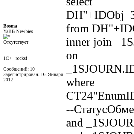
select
DH"+IDObj_
from DH"+ID
Bosma
YaBB Newbies
inner join _
Отсутствует
on
1C++ rocks!
_1SJOURN.I
Сообщений: 10
Зарегистрирован: 16. Января
where
2012
СТ24"EnumID
--СтатусОбм
and _1SJOUR