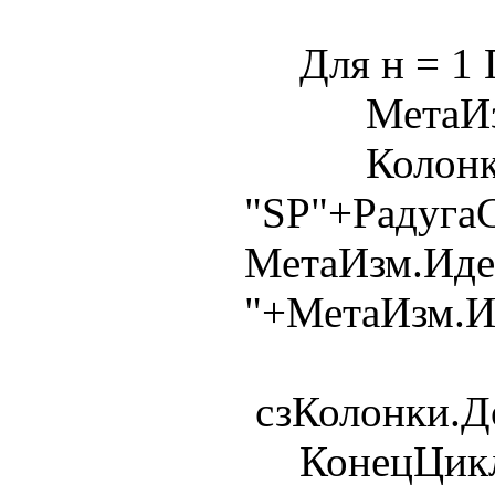
Для н = 1 П
МетаИзм = 
Колонка
"SP"+Радуга
МетаИзм.Иден
"+МетаИзм.И
сзКолонки.До
КонецЦикл