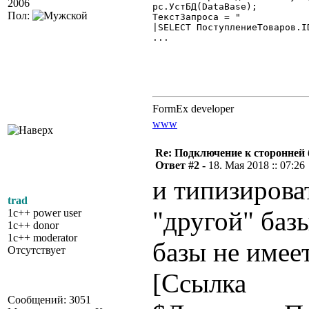
2006
рс.УстБД(DataBase);

Пол:
ТекстЗапроса = "

|SELECT ПоступлениеТоваров.I
...

FormEx developer
www
Re: Подключение к сторонней 
Ответ #2 -
18. Мая 2018 :: 07:26
и типизирова
trad
"другой" базы
1c++ power user
1c++ donor
1c++ moderator
базы не имее
Отсутствует
[Ссылка
Сообщений: 3051