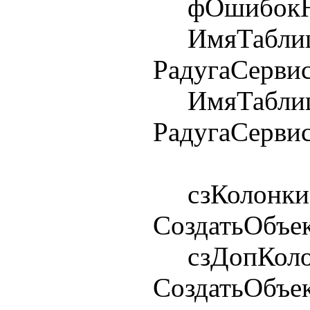
фОшибокНе
ИмяТаблиц
РадугаСерви
ИмяТаблиц
РадугаСерви
сзКолонки
СоздатьОбъек
сзДопКолон
СоздатьОбъек