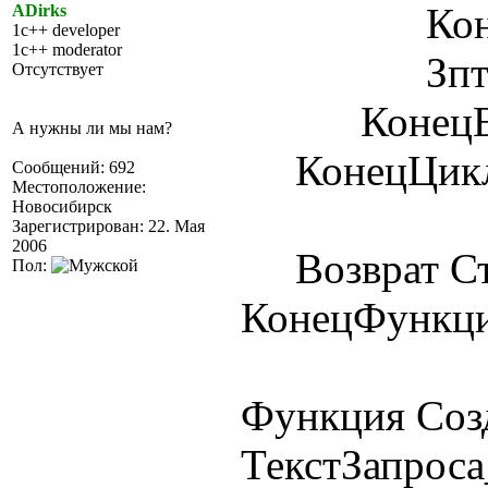
КонецЕ
ADirks
1c++ developer
1c++ moderator
Зпт = Ра
Отсутствует
КонецЕс
А нужны ли мы нам?
КонецЦикл
Сообщений: 692
Местоположение:
Новосибирск
Зарегистрирован: 22. Мая
2006
Возврат Ст
Пол:
КонецФункц
Функция Соз
ТекстЗапроса