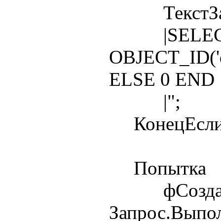
ТекстЗапро
|SELECT
OBJECT_ID('d
ELSE 0 END
|";
КонецЕсли
Попытка
фСоздава
Запрос.Выпо