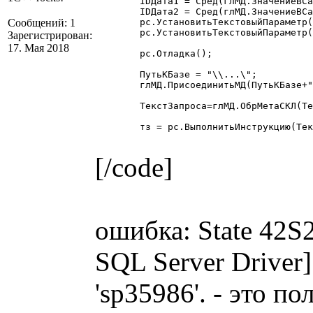
	IDДата1 = Сред(глМД.ЗначениеВСамуюДлиннуюСтрокуБД(Дата1),2,8);

	IDДата2 = Сред(глМД.ЗначениеВСамуюДлиннуюСтрокуБД(Дата2),2,8);

Сообщений: 1
	рс.УстановитьТекстовыйПараметр("Дата1", Дата1);

	рс.УстановитьТекстовыйПараметр("Дата2", Дата2);

Зарегистрирован:
17. Мая 2018
	рс.Отладка();

	ПутьКБазе = "\\...\";

	глМД.ПрисоединитьМД(ПутьКБазе+"1Cv7.md");

	ТекстЗапроса=глМД.ОбрМетаСКЛ(ТекстЗапроса);

	тз = рс.ВыполнитьИнструкцию(ТекстЗапроса); 

[/code]
ошибка: State 42S2
SQL Server Driver
'sp35986'. - это п