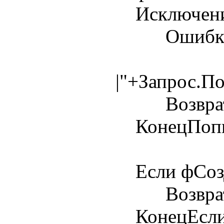
Исключен
Ошибка(Те
|"+Запрос.П
Возврат 
КонецПопы
Если фСозда
Возврат 
КонецЕсли