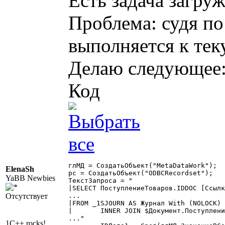
Есть задача загру
Проблема: судя по
выполняется к тек
Делаю следующее
Код
глМД = СоздатьОбъект("MetaDataWork");

ElenaSh
рс = СоздатьОбъект("ODBCRecordset");

YaBB Newbies
ТекстЗапроса = "

|SELECT ПоступлениеТоваров.IDDOC [Ссылк
Отсутствует
...

|FROM _1SJOURN AS Журнал With (NOLOCK)

|	INNER JOIN $Документ.ПоступлениеТоваров AS ПоступлениеТоваров With (NOLOCK) ON Журнал.IDDOC = ПоступлениеТоваров.IDDOC

..."

1C++ rocks!