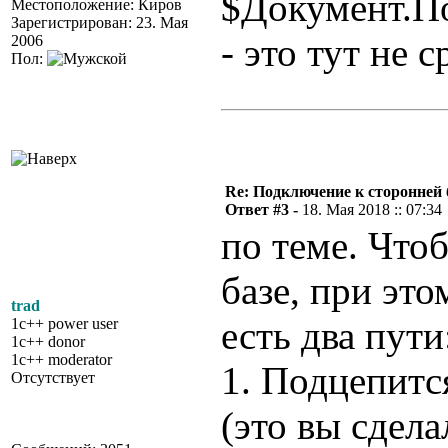
$Документ.П
Местоположение: Киров
Зарегистрирован: 23. Мая
- это тут не 
2006
Пол:
Re: Подключение к сторонней 
Ответ #3 -
18. Мая 2018 :: 07:34
по теме. Что
базе, при это
trad
есть два пути
1c++ power user
1c++ donor
1c++ moderator
1. Подцепитс
Отсутствует
(это вы сдела