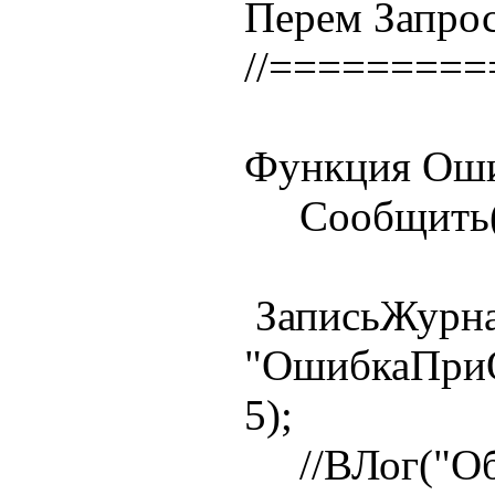
Перем Запрос
//========
Функция Оши
Сообщить(ст
ЗаписьЖурна
"ОшибкаПри
5);
//ВЛог("Общ