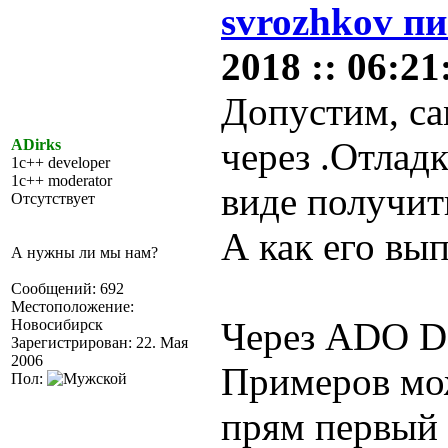
svrozhkov пи
2018 :: 06:21
Допустим, са
через .Отладк
ADirks
1c++ developer
1c++ moderator
виде получить
Отсутствует
А как его вы
А нужны ли мы нам?
Сообщений: 692
Местоположение:
Через ADO D
Новосибирск
Зарегистрирован: 22. Мая
2006
Примеров мо
Пол:
прям первый 