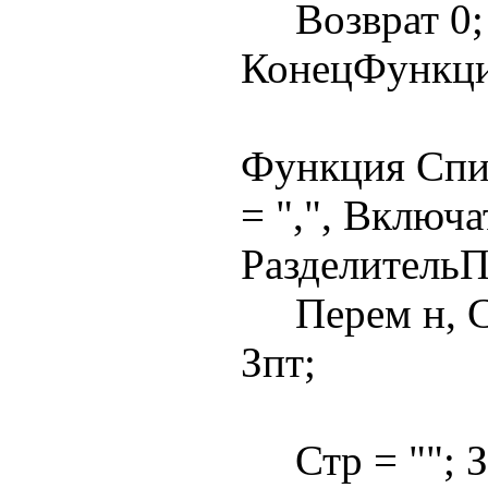
Возврат 0;
КонецФункц
Функция Спи
= ",", Включ
РазделительП
Перем н, Ст
Зпт;
Стр = ""; Зп