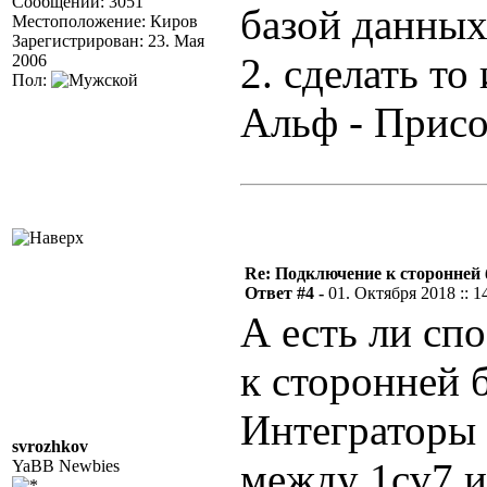
Сообщений: 3051
базой данных 
Местоположение: Киров
Зарегистрирован: 23. Мая
2. сделать то
2006
Пол:
Альф - Прис
Re: Подключение к сторонней 
Ответ #4 -
01. Октября 2018 :: 1
А есть ли сп
к сторонней б
Интеграторы
svrozhkov
между 1cv7 и
YaBB Newbies