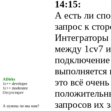
14:15:
А есть ли сп
запрос к стор
Интеграторы
между 1cv7 и
подключение 
выполняется 
это всё очен
ADirks
1c++ developer
1c++ moderator
положительн
Отсутствует
запросов их 
А нужны ли мы нам?