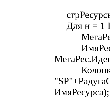
стрРесурсыД
Для н = 1 П
МетаРес = 
ИмяРесу
МетаРес.Иде
Колонка
"SP"+РадугаС
ИмяРесурса);