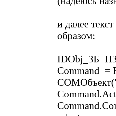
(надеюсь назв
и далее текс
образом:
IDObj_ЗБ=ПЗ
Command = 
COMОбъект(
Command.Acti
Command.Co