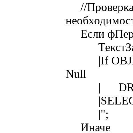
//Проверка 
необходимос
Если фПерес
ТекстЗапро
|If OBJECT_
Null
| DROP 
|SELECT
|";
Иначе