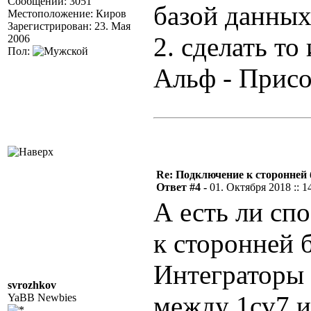
Сообщений: 3051
базой данных 
Местоположение: Киров
Зарегистрирован: 23. Мая
2. сделать то
2006
Пол:
Альф - Прис
Re: Подключение к сторонней 
Ответ #4 -
01. Октября 2018 :: 1
А есть ли сп
к сторонней б
Интеграторы
svrozhkov
между 1cv7 и
YaBB Newbies