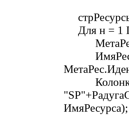
стрРесурсыД
Для н = 1 П
МетаРес = 
ИмяРесу
МетаРес.Иде
Колонка
"SP"+РадугаС
ИмяРесурса);