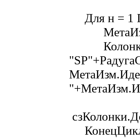
Для н = 1 П
МетаИзм = 
Колонка
"SP"+Радуга
МетаИзм.Иден
"+МетаИзм.И
сзКолонки.До
КонецЦикл