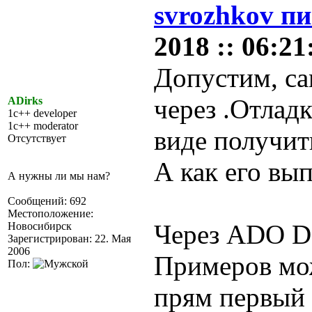
svrozhkov пи
2018 :: 06:21
Допустим, са
через .Отладк
ADirks
1c++ developer
1c++ moderator
виде получить
Отсутствует
А как его вы
А нужны ли мы нам?
Сообщений: 692
Местоположение:
Через ADO D
Новосибирск
Зарегистрирован: 22. Мая
2006
Примеров мо
Пол:
прям первый 