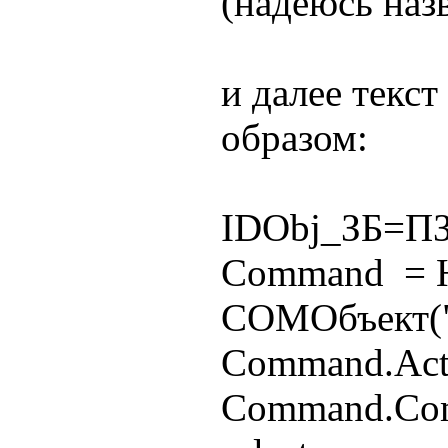
(надеюсь назв
и далее текс
образом:
IDObj_ЗБ=ПЗ
Command = 
COMОбъект(
Command.Acti
Command.Co