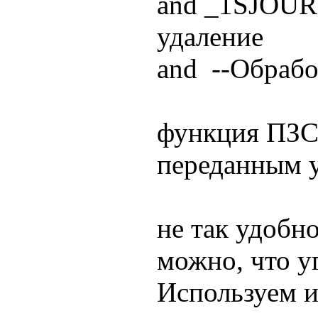
and _1SJOUR
удаление
and --Обрабо
функция ПЗС
переданным 
не так удобно
можно, что у
Используем и