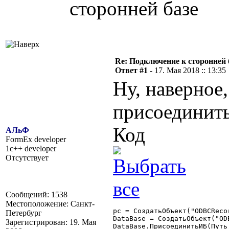
сторонней базе
Re: Подключение к сторонней 
Ответ #1 -
17. Мая 2018 :: 13:35
Ну, наверное,
присоединить
Код
АЛьФ
FormEx developer
1c++ developer
Отсутствует
Сообщений: 1538
Местоположение: Санкт-
рс = СоздатьОбъект("ODBCRecor
Петербург
DataBase = СоздатьОбъект("ODB
Зарегистрирован: 19. Мая
DataBase.ПрисоединитьИБ(Путь,