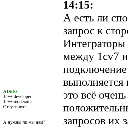
14:15:
А есть ли сп
запрос к стор
Интеграторы
между 1cv7 и
подключение 
выполняется 
это всё очен
ADirks
1c++ developer
1c++ moderator
положительн
Отсутствует
запросов их 
А нужны ли мы нам?