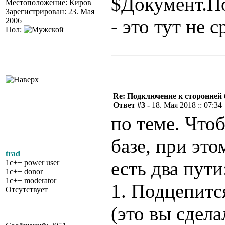
$Документ.П
Местоположение: Киров
Зарегистрирован: 23. Мая
- это тут не 
2006
Пол:
Re: Подключение к сторонней 
Ответ #3 -
18. Мая 2018 :: 07:34
по теме. Что
базе, при это
trad
есть два пути
1c++ power user
1c++ donor
1c++ moderator
1. Подцепитс
Отсутствует
(это вы сдела