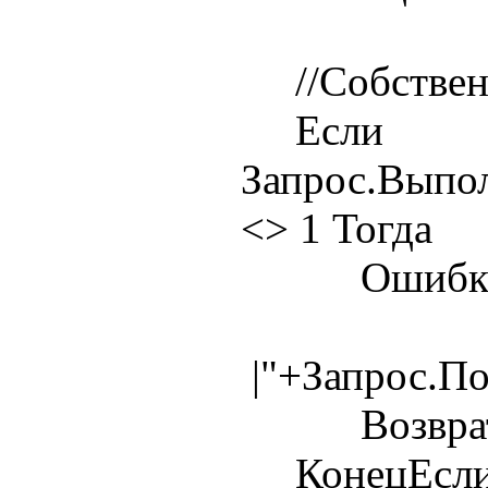
//Собственн
Если
Запрос.Выпо
<> 1 Тогда
Ошибка(Те
|"+Запрос.П
Возврат 
КонецЕсли