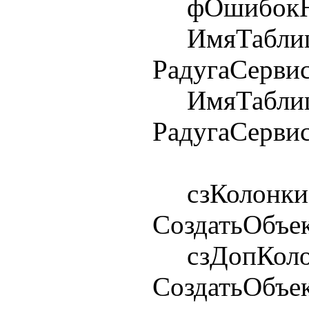
фОшибокНе
ИмяТаблиц
РадугаСерви
ИмяТаблиц
РадугаСерви
сзКолонки
СоздатьОбъек
сзДопКолон
СоздатьОбъек