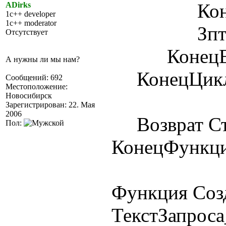
КонецЕ
ADirks
1c++ developer
1c++ moderator
Зпт = Ра
Отсутствует
КонецЕс
А нужны ли мы нам?
КонецЦикл
Сообщений: 692
Местоположение:
Новосибирск
Зарегистрирован: 22. Мая
2006
Возврат Ст
Пол:
КонецФункц
Функция Соз
ТекстЗапроса