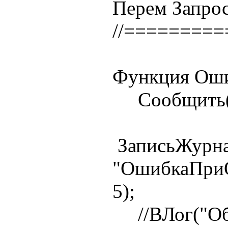
Перем Запрос
//========
Функция Оши
Сообщить(ст
ЗаписьЖурна
"ОшибкаПри
5);
//ВЛог("Общ