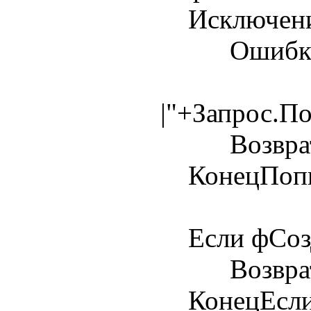
Исключен
Ошибка(Те
|"+Запрос.П
Возврат 
КонецПопы
Если фСозда
Возврат 
КонецЕсли