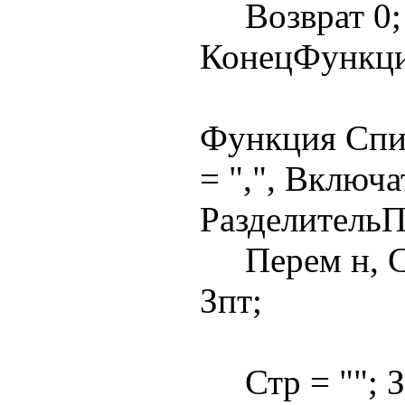
Возврат 0;
КонецФункц
Функция Спи
= ",", Включ
РазделительП
Перем н, Ст
Зпт;
Стр = ""; Зп