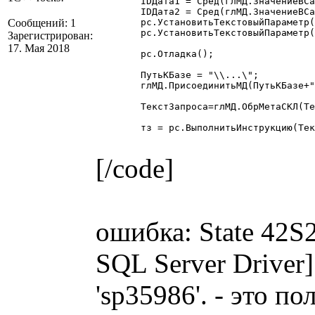
	IDДата1 = Сред(глМД.ЗначениеВСамуюДлиннуюСтрокуБД(Дата1),2,8);

	IDДата2 = Сред(глМД.ЗначениеВСамуюДлиннуюСтрокуБД(Дата2),2,8);

Сообщений: 1
	рс.УстановитьТекстовыйПараметр("Дата1", Дата1);

	рс.УстановитьТекстовыйПараметр("Дата2", Дата2);

Зарегистрирован:
17. Мая 2018
	рс.Отладка();

	ПутьКБазе = "\\...\";

	глМД.ПрисоединитьМД(ПутьКБазе+"1Cv7.md");

	ТекстЗапроса=глМД.ОбрМетаСКЛ(ТекстЗапроса);

	тз = рс.ВыполнитьИнструкцию(ТекстЗапроса); 

[/code]
ошибка: State 42S2
SQL Server Driver
'sp35986'. - это п