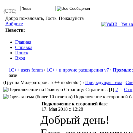
(UTC)
Добро пожаловать, Гость. Пожалуйста
Войдите
Новости:
Главная
Справка
Поиск
Вход
1С++ users forum
›
1С++ и прочие расширения v7
›
Прямые 
базе
(Группа Модераторов: 1c++ moderator)
‹
Предыдущая Тема
|
Сл
Страницы:
[1]
2
Отп
Подключение к сторонней баз
Подключение к сторонней базе
17. Мая 2018 :: 12:28
Добрый день!