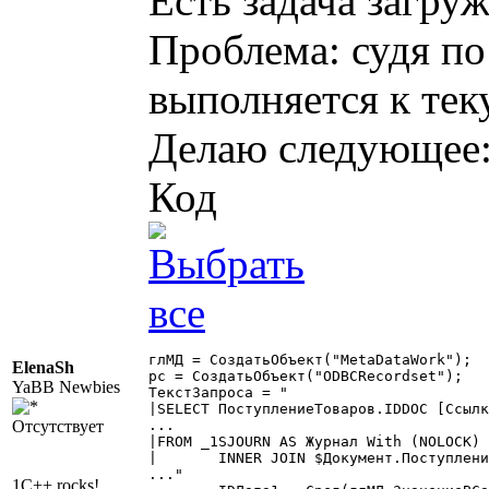
Есть задача загру
Проблема: судя по
выполняется к тек
Делаю следующее
Код
глМД = СоздатьОбъект("MetaDataWork");

ElenaSh
рс = СоздатьОбъект("ODBCRecordset");

YaBB Newbies
ТекстЗапроса = "

|SELECT ПоступлениеТоваров.IDDOC [Ссылк
Отсутствует
...

|FROM _1SJOURN AS Журнал With (NOLOCK)

|	INNER JOIN $Документ.ПоступлениеТоваров AS ПоступлениеТоваров With (NOLOCK) ON Журнал.IDDOC = ПоступлениеТоваров.IDDOC

..."

1C++ rocks!