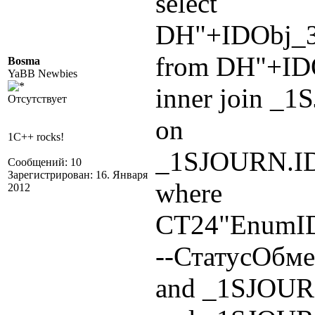
select
DH"+IDObj_
from DH"+ID
Bosma
YaBB Newbies
inner join _
Отсутствует
on
1C++ rocks!
_1SJOURN.I
Сообщений: 10
Зарегистрирован: 16. Января
where
2012
СТ24"EnumID
--СтатусОбм
and _1SJOUR