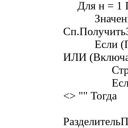
Для н = 1 П
Значение 
Сп.ПолучитьЗ
Если (Пуст
ИЛИ (Включа
Стр = Стр
Если Разд
<> "" Тогда
Стр =
Разделитель