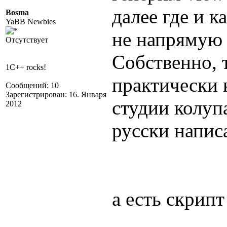
далее где и к
Bosma
YaBB Newbies
не напрямую 
Отсутствует
Собственно, 
1C++ rocks!
практически 
Сообщений: 10
Зарегистрирован: 16. Января
студии колуп
2012
русски напис
а есть скрипт