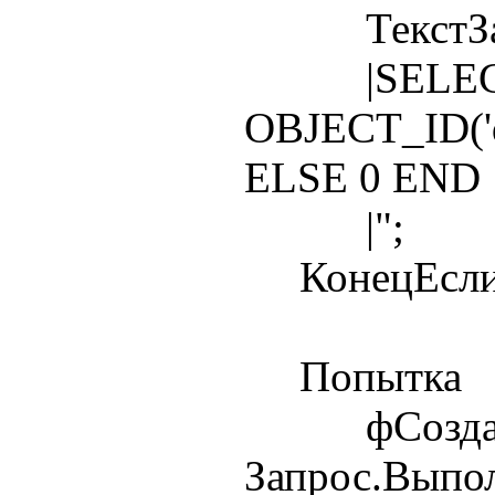
ТекстЗапро
|SELECT
OBJECT_ID('d
ELSE 0 END
|";
КонецЕсли
Попытка
фСоздава
Запрос.Выпо