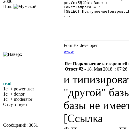
2006
рс.УстБД(DataBase);

Пол:
ТекстЗапроса = "

|SELECT ПоступлениеТоваров.I
...

FormEx developer
www
Re: Подключение к сторонней 
Ответ #2 -
18. Мая 2018 :: 07:26
и типизирова
trad
"другой" базы
1c++ power user
1c++ donor
1c++ moderator
базы не имее
Отсутствует
[Ссылка
Сообщений: 3051