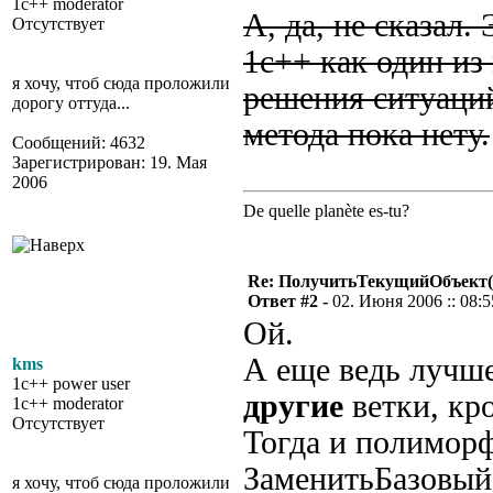
1c++ moderator
А, да, не сказал.
Отсутствует
1с++ как один из
я хочу, чтоб сюда проложили
решения ситуаций
дорогу оттуда...
метода пока нету.
Сообщений: 4632
Зарегистрирован: 19. Мая
2006
De quelle planète es-tu?
Re: ПолучитьТекущийОбъект(
Ответ #2 -
02. Июня 2006 :: 08:5
Ой.
А еще ведь лучше
kms
1c++ power user
другие
ветки, кр
1c++ moderator
Отсутствует
Тогда и полиморф
ЗаменитьБазовый
я хочу, чтоб сюда проложили