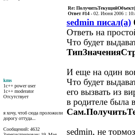
Re: ПолучитьТекущийОбъект(
Ответ #14 -
02. Июня 2006 :: 10
sedmin писал(а)
Ответь на просто
Что будет выдава
ТипЗначенияСтр
И еще на один во
Что будет выдава
kms
1c++ power user
его вызвать из в
1c++ moderator
Отсутствует
в родителе была 
Сам.ПолучитьТе
я хочу, чтоб сюда проложили
дорогу оттуда...
Сообщений: 4632
sedmin, не тормо
Зарегистрирован: 19. Мая