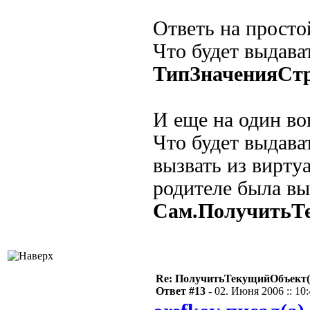
Ответь на просто
Что будет выдава
ТипЗначенияСтр
И еще на один во
Что будет выдава
вызвать из вирту
родителе была вы
Сам.ПолучитьТе
Re: ПолучитьТекущийОбъект(
Ответ #13 -
02. Июня 2006 :: 10