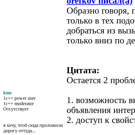
orefkov писал(а)
Образно говоря, 
только в тех под
добраться из выз
только вниз по д
Цитата:
Остается 2 пробл
kms
1. возможность в
1c++ power user
1c++ moderator
объявления интер
Отсутствует
2. доступ к свой
я хочу, чтоб сюда проложили
дорогу оттуда...