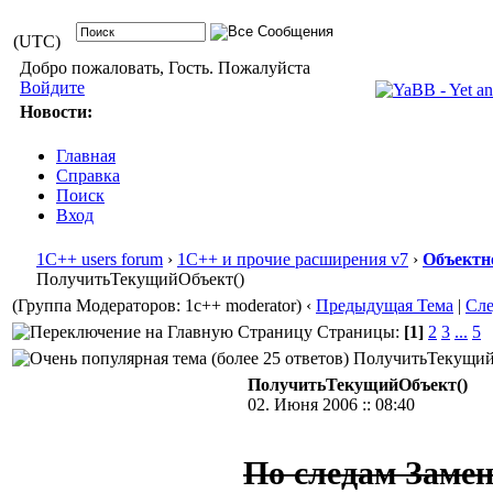
(UTC)
Добро пожаловать, Гость. Пожалуйста
Войдите
Новости:
Главная
Справка
Поиск
Вход
1С++ users forum
›
1С++ и прочие расширения v7
›
Объектн
ПолучитьТекущийОбъект()
(Группа Модераторов: 1c++ moderator)
‹
Предыдущая Тема
|
Сл
Страницы:
[1]
2
3
...
5
ПолучитьТекущийОб
ПолучитьТекущийОбъект()
02. Июня 2006 :: 08:40
По следам Замен