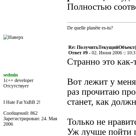
Полностью соотв
De quelle planète es-tu?
Re: ПолучитьТекущийОбъект(
Ответ #9 -
02. Июня 2006 :: 10:3
Странно это как-
sedmin
Вот лежит у меня
1c++ developer
Отсутствует
раз прочитаю пр
станет, как долж
I Hate Fat YaBB 2!
Сообщений: 862
Зарегистрирован: 24. Мая
Только не нравит
2006
Уж лучше пойти п