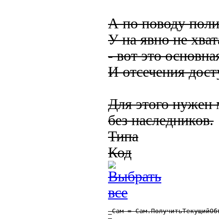
А по поводу поли
У на явно не хва
- вот это основна
И отсечения дост
Для этого нужен 
без наследников.
Типа
Код
_Сам = Сам.ПолучитьТекущийОбъ