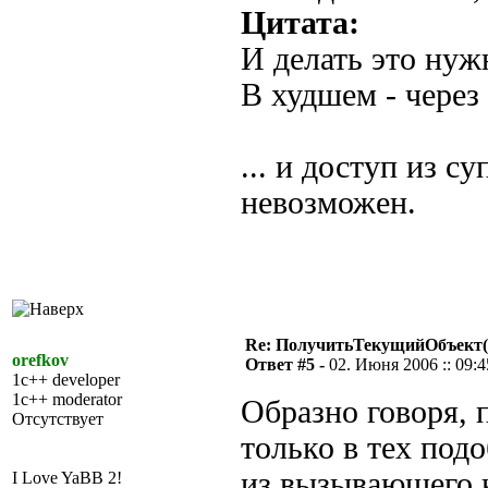
Цитата:
И делать это нуж
В худшем - через
... и доступ из с
невозможен.
Re: ПолучитьТекущийОбъект(
orefkov
Ответ #5 -
02. Июня 2006 :: 09:4
1c++ developer
1c++ moderator
Образно говоря, 
Отсутствует
только в тех под
из вызывающего к
I Love YaBB 2!