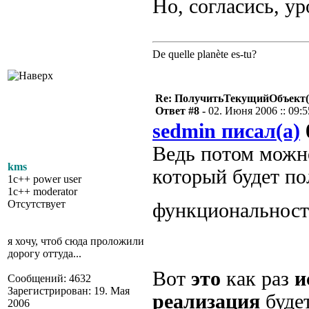
Но, согласись, ур
De quelle planète es-tu?
Re: ПолучитьТекущийОбъект(
Ответ #8 -
02. Июня 2006 :: 09:5
sedmin писал(а)
Ведь потом можн
kms
который будет по
1c++ power user
1c++ moderator
Отсутствует
функциональнос
я хочу, чтоб сюда проложили
дорогу оттуда...
Вот
это
как раз
и
Сообщений: 4632
Зарегистрирован: 19. Мая
реализация
будет
2006