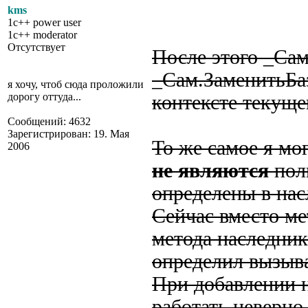
kms
1c++ power user
1c++ moderator
Отсутствует
После этого _Са
_Сам.ЗаменитьБа
я хочу, чтоб сюда проложили
дорогу оттуда...
контексте текуще
Сообщений: 4632
Зарегистрирован: 19. Мая
То же самое я мо
2006
не являются
пол
определены в нас
Сейчас вместо ме
метода наследник
определил вызыв
При добавлении н
работать неверно