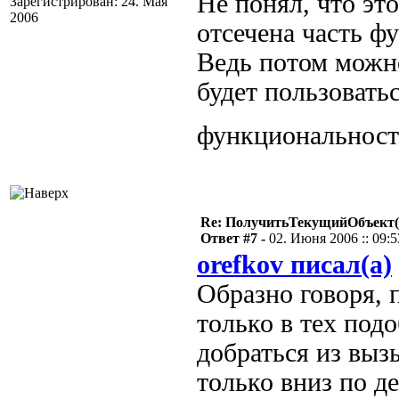
Не понял, что это
Зарегистрирован: 24. Мая
2006
отсечена часть ф
Ведь потом можн
будет пользоватьс
функциональнос
Re: ПолучитьТекущийОбъект(
Ответ #7 -
02. Июня 2006 :: 09:5
orefkov писал(а)
Образно говоря, 
только в тех под
добраться из выз
только вниз по д