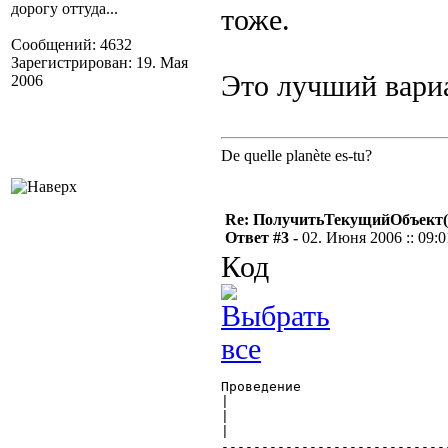
дорогу оттуда...
тоже.
Сообщений: 4632
Зарегистрирован: 19. Мая
Это лучший вари
2006
De quelle planète es-tu?
Re: ПолучитьТекущийОбъект(
Ответ #3 -
02. Июня 2006 :: 09:0
Код
Проведение			  Регистры				   Регистры

|					  |					    |

|				  Регистр_Товары			Регистр_Взаиморасчеты

|					  |					    |

----------------------------