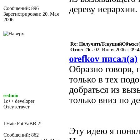
дереву иерархии.
Сообщений: 896
Зарегистрирован: 20. Мая
2006
Re: ПолучитьТекущийОбъект(
Ответ #6 -
02. Июня 2006 :: 09:4
orefkov писал(а)
Образно говоря, 
только в тех под
добраться из выз
sedmin
только вниз по д
1c++ developer
Отсутствует
I Hate Fat YaBB 2!
Эту идею я понял
Сообщений: 862