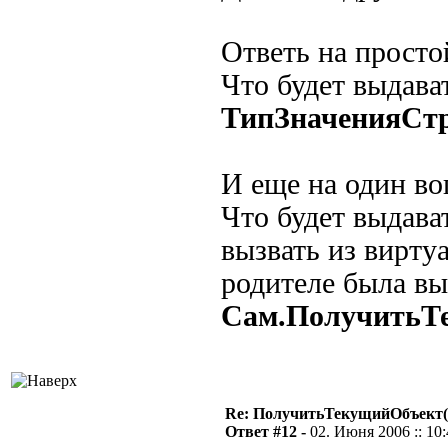
Ответь на просто
Что будет выдава
ТипЗначенияСтр
И еще на один во
Что будет выдава
вызвать из вирту
родителе была вы
Сам.ПолучитьТ
Re: ПолучитьТекущийОбъект(
Ответ #12 -
02. Июня 2006 :: 10