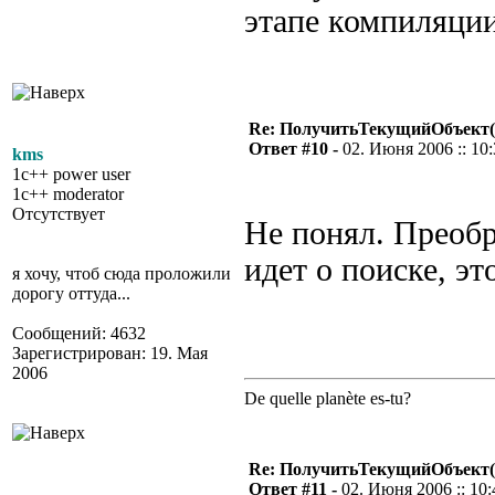
этапе компиляции
Re: ПолучитьТекущийОбъект(
Ответ #10 -
02. Июня 2006 :: 10
kms
1c++ power user
1c++ moderator
Отсутствует
Не понял. Преобр
идет о поиске, эт
я хочу, чтоб сюда проложили
дорогу оттуда...
Сообщений: 4632
Зарегистрирован: 19. Мая
2006
De quelle planète es-tu?
Re: ПолучитьТекущийОбъект(
Ответ #11 -
02. Июня 2006 :: 10: