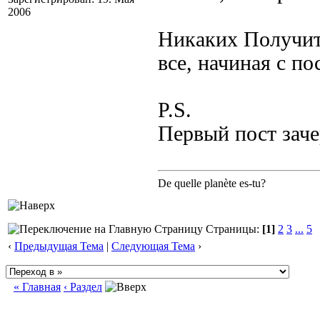
2006
Никаких Получит
все, начиная с по
P.S.
Первый пост зач
De quelle planète es-tu?
Страницы:
[1]
2
3
...
5
‹
Предыдущая Тема
|
Следующая Тема
›
« Главная
‹ Раздел