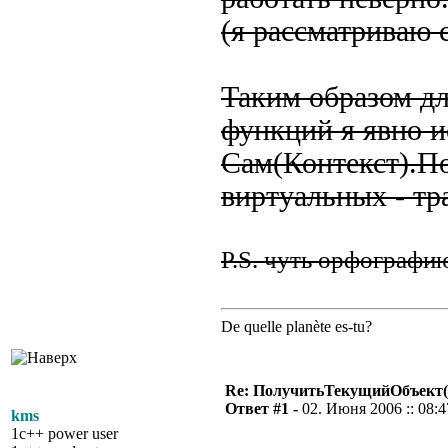
(я рассматриваю 
Таким образом д
функций я явно 
Сам(Контекст).П
виртуальных - т
P.S. чуть орфографи
De quelle planète es-tu?
Re: ПолучитьТекущийОбъект(
Ответ #1 -
02. Июня 2006 :: 08:4
kms
1c++ power user