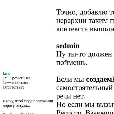
Точно, добавлю т
иерархии таким п
контекста выполн
sedmin
Ну ты-то должен 
поймешь.
kms
Если мы
создаем
1c++ power user
1c++ moderator
самостоятельный 
Отсутствует
речи нет.
я хочу, чтоб сюда проложили
Но если мы вызы
дорогу оттуда...
Регистр_Взаимо