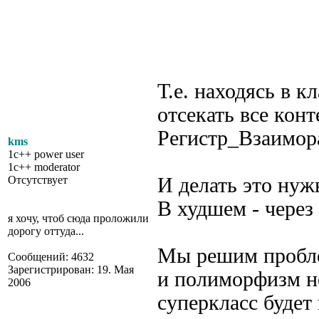
					  
				    Док_Прода
Т.е. находясь в 
отсекать все кон
Регистр_Взаимор
kms
1c++ power user
1c++ moderator
Отсутствует
И делать это нуж
В худшем - через
я хочу, чтоб сюда проложили
дорогу оттуда...
Мы решим пробле
Сообщений: 4632
Зарегистрирован: 19. Мая
и полиморфизм не
2006
суперкласс будет