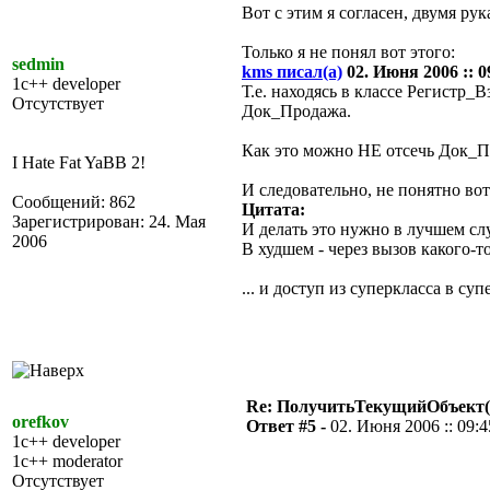
Вот с этим я согласен, двумя рук
Только я не понял вот этого:
sedmin
kms писал(а)
02. Июня 2006 :: 0
1c++ developer
Т.е. находясь в классе Регистр
Отсутствует
Док_Продажа.
Как это можно НЕ отсечь Док_П
I Hate Fat YaBB 2!
И следовательно, не понятно вот
Сообщений: 862
Цитата:
Зарегистрирован: 24. Мая
И делать это нужно в лучшем сл
2006
В худшем - через вызов какого-т
... и доступ из суперкласса в су
Re: ПолучитьТекущийОбъект(
orefkov
Ответ #5 -
02. Июня 2006 :: 09:4
1c++ developer
1c++ moderator
Отсутствует