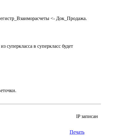
- Регистр_Взаиморасчеты <- Док_Продажа.
з суперкласса в суперкласс будет
веточки.
IP записан
Печать