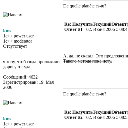
De quelle planète es-tu?
Re: ПолучитьТекущийОбъект(
Ответ #1 -
02. Июня 2006 :: 08:4
kms
1c++ power user
1c++ moderator
Отсутствует
А, да, не сказал. Это предложен
Такого метода пока нету.
я хочу, чтоб сюда проложили
дорогу оттуда...
Сообщений: 4632
Зарегистрирован: 19. Мая
2006
De quelle planète es-tu?
Re: ПолучитьТекущийОбъект(
Ответ #2 -
02. Июня 2006 :: 08:5
kms
1c++ power user