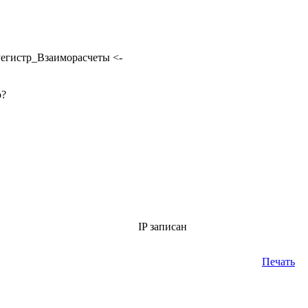
 Регистр_Взаиморасчеты <-
о?
IP записан
Печать