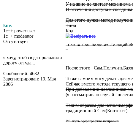
У на явно не хватает механизма 
И отсечения доступа к соседним 
Для этого нужен метод получени
kms
Типа
1c++ power user
Код
1c++ moderator
Отсутствует
_Сам = Сам.ПолучитьТекущийОбъ
я хочу, чтоб сюда проложили
дорогу оттуда...
После этого _Сам.ПолучитьБазо
Сообщений: 4632
То же самое я могу делать для м
Зарегистрирован: 19. Мая
Сейчас вместо метода текущего 
2006
При добавлении наследников мой
(я рассматриваю случай "нелега
Таким образом для неполиморфн
традиционный Сам(Контекст).
P.S. чуть орфографию исправил.