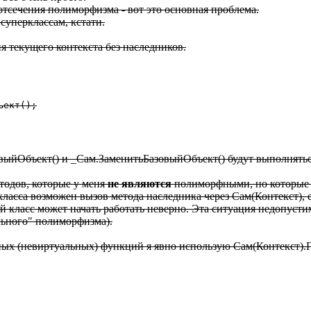
отсечения полиморфизма - вот это основная проблема.
суперклассам, кстати.
я текущего контекста без наследников.
ект();

выйОбъект() и _Сам.ЗаменитьБазовыйОбъект() будут выполняться
етодов, которые у меня
не являются
полиморфными, но которые 
класса возможен вызов метода наследника через Сам(Контекст),
 класс может начать работать неверно. Эта ситуация недопусти
льного" полиморфизма).
ых (невиртуальных) функций я явно использую Сам(Контекст).П