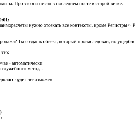
ами за. Про это я и писал в последнем посте в старой ветке.
9:01:
_Взаиморасчеты нужно отсекать все контексты, кроме Регистры<-
родажа? Ты создашь объект, который пронаследован, но ущербн
 это:
учае - автоматически
о служебного метода.
перкласс будет невозможен.
)
5