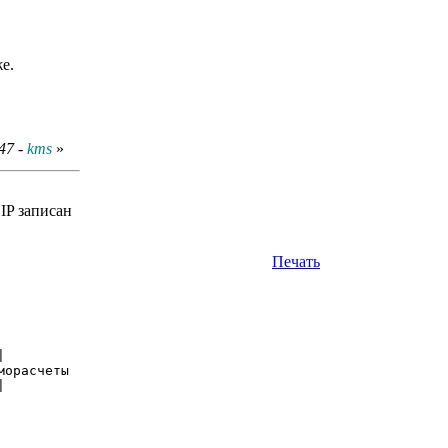
е.
47 -
kms
»
IP записан
Печать