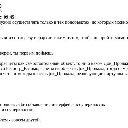
)
3
: 09:45:
нужно осуществлять только в тех подобъектах, до которых можно
сь вниз по дереву иерархии таким путем, чтобы не пройти мимо
уверен, ты первым поймешь.
расчеты как самостоятельный объект, то ни о каком Док_Продаж
сса Регистр_Взаиморасчеты
из
объекта Док_Продажа, тогда нам 
асчеты и методы класса Док_Продажа, реализующие виртуальны
подкласса без объявления интерфейса в суперклассах
 из суперклассов
блем - совсем другой.