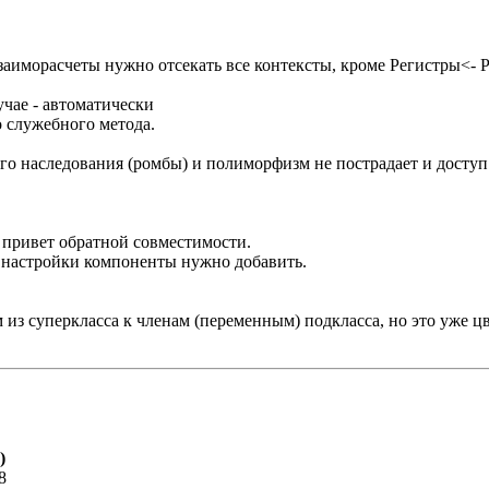
_Взаиморасчеты нужно отсекать все контексты, кроме Регистры<
учае - автоматически
о служебного метода.
 наследования (ромбы) и полиморфизм не пострадает и доступ и
- привет обратной совместимости.
в настройки компоненты нужно добавить.
 из суперкласса к членам (переменным) подкласса, но это уже ц
)
8