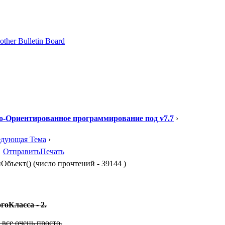
о-Ориентированное программирование под v7.7
›
едующая Тема
›
Отправить
Печать
ъект() (число прочтений - 39144 )
оКласса - 2.
все очень просто.