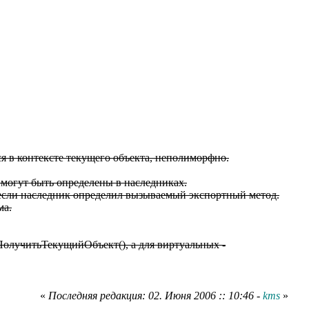
 в контексте текущего объекта, неполиморфно.
могут быть определены в наследниках.
 если наследник определил вызываемый экспортный метод.
ма.
олучитьТекущийОбъект(), а для виртуальных -
«
Последняя редакция: 02. Июня 2006 :: 10:46 -
kms
»