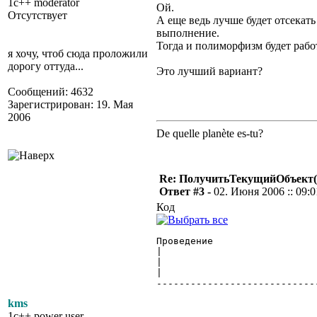
1c++ moderator
Ой.
Отсутствует
А еще ведь лучше будет отсекат
выполнение.
Тогда и полиморфизм будет рабо
я хочу, чтоб сюда проложили
дорогу оттуда...
Это лучший вариант?
Сообщений: 4632
Зарегистрирован: 19. Мая
2006
De quelle planète es-tu?
Re: ПолучитьТекущийОбъект(
Ответ #3 -
02. Июня 2006 :: 09:0
Код
Проведение			  Регистры				   Регистры

|					  |					    |

|				  Регистр_Товары			Регистр_Взаиморасчеты

|					  |					    |

----------------------------
					  
kms
				    Док_Прода
1c++ power user