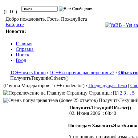
(UTC)
Добро пожаловать, Гость. Пожалуйста
Войдите
Новости:
Главная
Справка
Поиск
Вход
1С++ users forum
›
1С++ и прочие расширения v7
›
Объектн
ПолучитьТекущийОбъект()
(Группа Модераторов: 1c++ moderator)
‹
Предыдущая Тема
|
Сл
Страницы:
[1]
2
3
...
5
ПолучитьТекущийОб
ПолучитьТекущийОбъект()
02. Июня 2006 :: 08:40
По следам ЗаменитьЭксзБазовог
А по поводу полиморфизма - так 