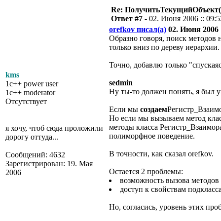
Re: ПолучитьТекущийОбъект(
Ответ #7 -
02. Июня 2006 :: 09:5
orefkov писал(а)
02. Июня 2006 :
Образно говоря, поиск методов 
только вниз по дереву иерархии.
Точно, добавлю только "спуская
kms
sedmin
1c++ power user
Ну ты-то должен понять, я был 
1c++ moderator
Отсутствует
Если мы
создаем
Регистр_Взаимо
Но если мы вызываем метод кла
методы класса Регистр_Взаимор
я хочу, чтоб сюда проложили
полиморфное поведение.
дорогу оттуда...
В точности, как сказал orefkov.
Сообщений: 4632
Зарегистрирован: 19. Мая
Остается 2 проблемы:
2006
возможность вызова методов 
доступ к свойствам подкласса
Но, согласись, уровень этих про