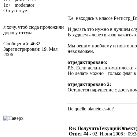
1c++ moderator
Отсутствует
Т.е. находясь в классе Регистр
я хочу, чтоб сюда проложили
И делать это нужно в лучшем сл
дорогу оттуда...
В худшем - через вызов какого-т
Сообщений: 4632
Мы решим проблему и повторного
Зарегистрирован: 19. Мая
невозможен.
2006
отредактировано:
P.S. Если делать автоматически 
Но делать можно - только флаг 
отредактировано 2:
Останется нарушение с доступом
De quelle planète es-tu?
Re: ПолучитьТекущийОбъект(
Ответ #4 -
02. Июня 2006 :: 09:3