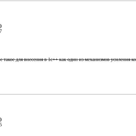
)
7
ие такое для внесения в 1с++ как один из механизмов усиления 
)
5