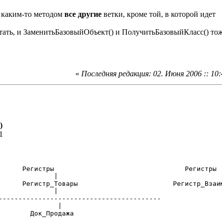
ь каким-то методом
все другие
ветки, кроме той, в которой идет
тать, и ЗаменитьБазовыйОбъект() и ПолучитьБазовыйКласс() тож
«
Последняя редакция: 02. Июня 2006 :: 10:
)
1
-----------------------------------------

 |

жа
