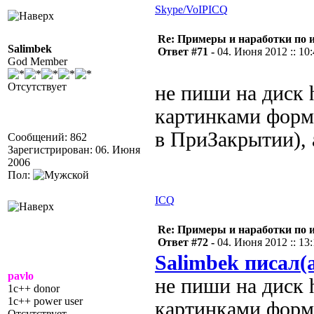
Skype/VoIP
ICQ
Re: Примеры и наработки по 
Salimbek
Ответ #71 -
04. Июня 2012 :: 10
God Member
Отсутствует
не пиши на диск h
картинками форм
в ПриЗакрытии),
Сообщений: 862
Зарегистрирован: 06. Июня
2006
Пол:
ICQ
Re: Примеры и наработки по 
Ответ #72 -
04. Июня 2012 :: 13
Salimbek писал(
pavlo
не пиши на диск h
1c++ donor
1c++ power user
картинками форми
Отсутствует