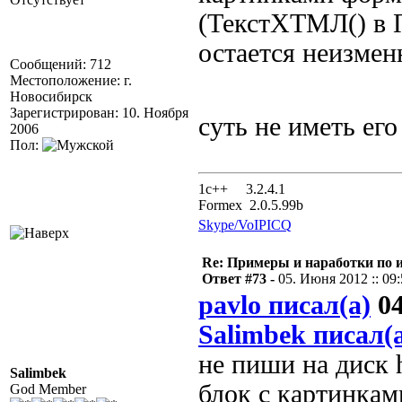
(ТекстХТМЛ() в 
остается неизме
Сообщений: 712
Местоположение: г.
Новосибирск
Зарегистрирован: 10. Ноября
суть не иметь его
2006
Пол:
1с++ 3.2.4.1
Formex 2.0.5.99b
Skype/VoIP
ICQ
Re: Примеры и наработки по 
Ответ #73 -
05. Июня 2012 :: 09
pavlo писал(а)
04
Salimbek писал(
не пиши на диск 
Salimbek
блок с картинкам
God Member