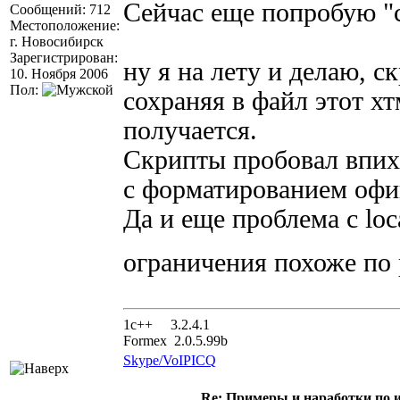
Сейчас еще попробую "
Сообщений: 712
Местоположение:
г. Новосибирск
Зарегистрирован:
ну я на лету и делаю, с
10. Ноября 2006
Пол:
сохраняя в файл этот хт
получается.
Скрипты пробовал впихн
с форматированием офиг
Да и еще проблема с loca
ограничения похоже по
1с++ 3.2.4.1
Formex 2.0.5.99b
Skype/VoIP
ICQ
Re: Примеры и наработки по 