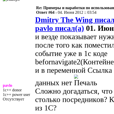
Re: Примеры и наработки по использова
Ответ #64 -
04. Июня 2012 :: 03:54
Dmitry The Wing писал
pavlo писал(а)
01. Июня
и везде показывает нужн
после того как поместил
событие уже в 1с коде
befornavigate2(Контей
и в переменной Ссылка 
данных нет
pavlo
Сложно догадаться, что 
1c++ donor
1c++ power user
столько посредников? 
Отсутствует
из 1С?