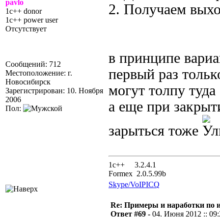
pavlo
2. Получаем выхо
1c++ donor
1c++ power user
Отсутствует
в принципе вариан
Сообщений: 712
первый раз только
Местоположение: г.
Новосибирск
могут толпу туда 
Зарегистрирован: 10. Ноября
2006
а еще при закрыт
Пол:
зарыться тоже
1с++ 3.2.4.1
Formex 2.0.5.99b
Skype/VoIP
ICQ
Re: Примеры и наработки по 
Ответ #69 -
04. Июня 2012 :: 09