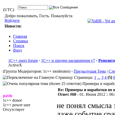
(UTC)
Добро пожаловать, Гость. Пожалуйста
Войдите
Новости:
Главная
Справка
Поиск
Вход
1С++ users forum
›
1С++ и прочие расширения v7
›
Репозит
ActiveX
(Группа Модераторов: 1c++ moderator)
‹
Предыдущая Тема
|
Сл
Страницы:
1
...
3
4
[5]
Примеры и наработ
Re: Примеры и наработки по 
Ответ #60 -
01. Июня 2012 :: 06
pavlo
1c++ donor
не понял смысла 
1c++ power user
Отсутствует
даже событие сраб