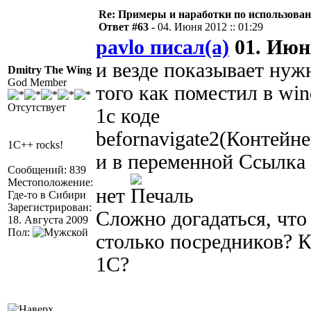
Re: Примеры и наработки по использова
Ответ #63 -
04. Июня 2012 :: 01:29
pavlo писал(а)
01. Июня
и везде показывает нужн
Dmitry The Wing
God Member
того как поместил в win
Отсутствует
1с коде
befornavigate2(Контей
1C++ rocks!
и в переменной Ссылка 
Сообщений: 839
Местоположение:
нет
Где-то в Сибири
Зарегистрирован:
Сложно догадаться, что 
18. Августа 2009
Пол:
столько посредников? 
1С?