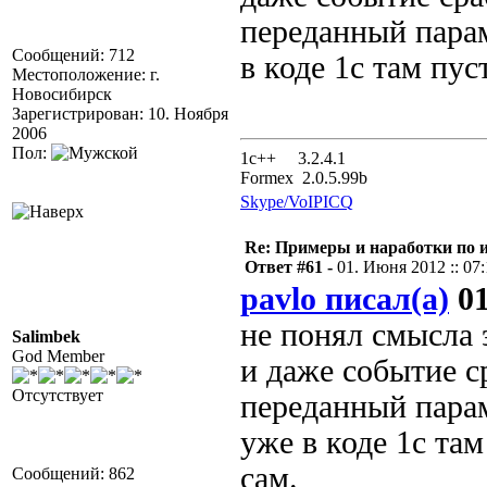
переданный парам
Сообщений: 712
в коде 1с там пу
Местоположение: г.
Новосибирск
Зарегистрирован: 10. Ноября
2006
Пол:
1с++ 3.2.4.1
Formex 2.0.5.99b
Skype/VoIP
ICQ
Re: Примеры и наработки по 
Ответ #61 -
01. Июня 2012 :: 07
pavlo писал(а)
01
не понял смысла 
Salimbek
God Member
и даже событие ср
Отсутствует
переданный парам
уже в коде 1с та
сам.
Сообщений: 862