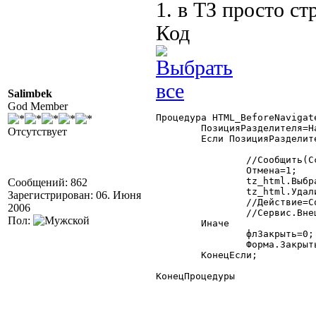
1. в ТЗ просто ст
Код
Salimbek
God Member
Процедура HTML_BeforeNavigat
	ПозицияРазделителя=Найти(Ссылка,"#");

Отсутствует
	Если ПозицияРазделителя>0 Тогда

		//Сообщить(Ссылка);

		Отмена=1;

Сообщений: 862
		tz_html.Уда
Зарегистрирован: 06. Июня

		//Действие=СокрЛП(СтрЗаменить(Сред(Ссылка,ПозицияРазделителя+1),"%20"," "));

2006
		//Сервис.ВнешнееСобытие("HTML",,Действие);

Пол:
	Иначе

		флЗакрыть=0;

		Форма.Закрыть();

	КонецЕсли;

КонецПроцедуры 
