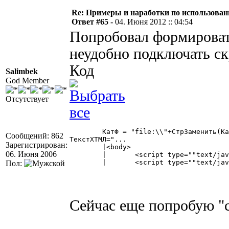
Re: Примеры и наработки по использован
Ответ #65 -
04. Июня 2012 :: 04:54
Попробовал формироват
неудобно подключать скр
Код
Salimbek
God Member
Отсутствует
	КатФ = "file:\\"+СтрЗаменить(КаталогФормы,"/","\");

Сообщений: 862
ТекстХТМЛ="...

Зарегистрирован:
	|<body>

06. Июня 2006
	|	<script type=""text/javascript"" src="""+КатФ+"jquery.min.js""></script>

	|	<script type=""text/javascript"" src="""+КатФ+"jquery.dragsort-0.5.1.min.js""></script>" 

Пол:
Сейчас еще попробую "