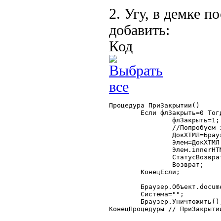
2. Угу, в демке 
добавить:
Код
Процедура ПриЗакрытии()

	Если флЗакрыть=0 Тогда

		флЗакрыть=1;

		//Попробуем заполнить содержимое самостоятельно

		ДокХТМЛ=Браузер.Объект.Document;

		Элем=ДокХТМЛ.getElementById("list1");

		Элем.innerHTML=ТекстХТМЛ();

		СтатусВозврата(0);

		Возврат;

	КонецЕсли;

	Браузер.Объект.document.parentWindow.object1C="";

	Система="";

	Браузер.Уничтожить();

КонецПроцедуры // ПриЗакрытии