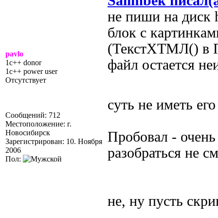
Salimbek писал(
не пиши на диск 
блок с картинкам
(ТекстХТМЛ() в 
pavlo
файл остается н
1c++ donor
1c++ power user
Отсутствует
суть не иметь его
Сообщений: 712
Местоположение: г.
Новосибирск
Пробовал - очень
Зарегистрирован: 10. Ноября
разобраться не см
2006
Пол:
не, ну пусть скри