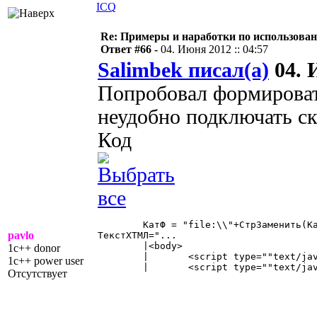
ICQ
Re: Примеры и наработки по использова
Ответ #66 -
04. Июня 2012 :: 04:57
Salimbek писал(а)
04. 
Попробовал формироват
неудобно подключать ск
Код
	КатФ = "file:\\"+СтрЗаменить(КаталогФормы,"/","\");

pavlo
ТекстХТМЛ="...

	|<body>

1c++ donor
	|	<script type=""text/javascript"" src="""+КатФ+"jquery.min.js""></script>

1c++ power user
	|	<script type=""text/javascript"" src="""+КатФ+"jquery.dragsort-0.5.1.min.js""></script>" 

Отсутствует