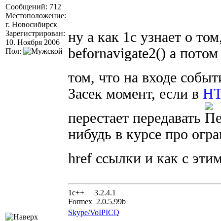
Сообщений: 712
Местоположение:
г. Новосибирск
Зарегистрирован:
ну а как 1с узнает о то
10. Ноября 2006
befornavigate2() а пото
Пол:
том, что на входе собы
Засек момент, если в
H
перестает передавать
нибудь в курсе про огр
href ссылки и как с эти
1с++ 3.2.4.1
Formex 2.0.5.99b
Skype/VoIP
ICQ