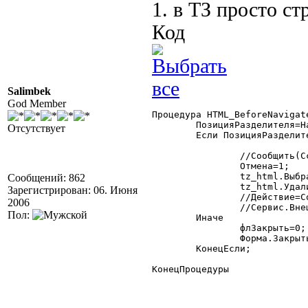
1. в ТЗ просто ст
Код
Salimbek
God Member
Процедура HTML_BeforeNavigat
	ПозицияРазделителя=Найти(Ссылка,"#");

Отсутствует
	Если ПозицияРазделителя>0 Тогда

		//Сообщить(Ссылка);

		Отмена=1;

Сообщений: 862
		tz_html.Уда
Зарегистрирован: 06. Июня

		//Действие=СокрЛП(СтрЗаменить(Сред(Ссылка,ПозицияРазделителя+1),"%20"," "));

2006
		//Сервис.ВнешнееСобытие("HTML",,Действие);

Пол:
	Иначе

		флЗакрыть=0;

		Форма.Закрыть();

	КонецЕсли;

КонецПроцедуры 
