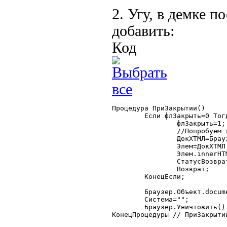
2. Угу, в демке 
добавить:
Код
Процедура ПриЗакрытии()

	Если флЗакрыть=0 Тогда

		флЗакрыть=1;

		//Попробуем заполнить содержимое самостоятельно

		ДокХТМЛ=Браузер.Объект.Document;

		Элем=ДокХТМЛ.getElementById("list1");

		Элем.innerHTML=ТекстХТМЛ();

		СтатусВозврата(0);

		Возврат;

	КонецЕсли;

	Браузер.Объект.document.parentWindow.object1C="";

	Система="";

	Браузер.Уничтожить();

КонецПроцедуры // ПриЗакрытии