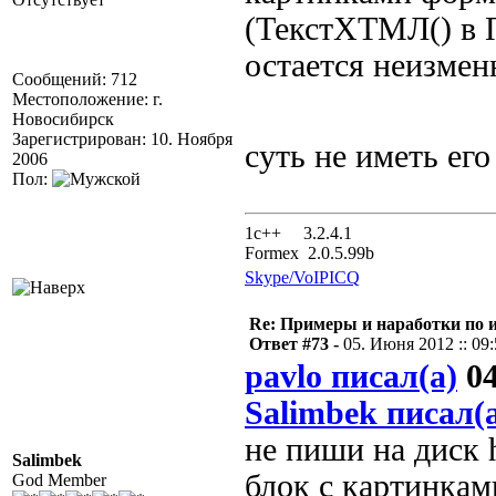
(ТекстХТМЛ() в 
остается неизме
Сообщений: 712
Местоположение: г.
Новосибирск
Зарегистрирован: 10. Ноября
суть не иметь его
2006
Пол:
1с++ 3.2.4.1
Formex 2.0.5.99b
Skype/VoIP
ICQ
Re: Примеры и наработки по 
Ответ #73 -
05. Июня 2012 :: 09
pavlo писал(а)
04
Salimbek писал(
не пиши на диск 
Salimbek
блок с картинкам
God Member