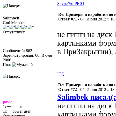
Skype/VoIP
ICQ
Re: Примеры и наработки по 
Salimbek
Ответ #71 -
04. Июня 2012 :: 10
God Member
Отсутствует
не пиши на диск h
картинками форм
в ПриЗакрытии),
Сообщений: 862
Зарегистрирован: 06. Июня
2006
Пол:
ICQ
Re: Примеры и наработки по 
Ответ #72 -
04. Июня 2012 :: 13
Salimbek писал(
pavlo
не пиши на диск h
1c++ donor
1c++ power user
картинками форми
Отсутствует