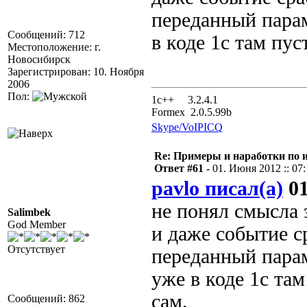
переданный парам
Сообщений: 712
в коде 1с там пу
Местоположение: г.
Новосибирск
Зарегистрирован: 10. Ноября
2006
Пол:
1с++ 3.2.4.1
Formex 2.0.5.99b
Skype/VoIP
ICQ
Re: Примеры и наработки по 
Ответ #61 -
01. Июня 2012 :: 07
pavlo писал(а)
01
не понял смысла 
Salimbek
God Member
и даже событие ср
Отсутствует
переданный парам
уже в коде 1с та
сам.
Сообщений: 862