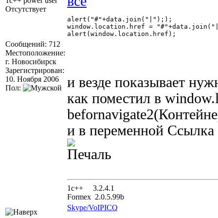
1c++ power user
Отсутствует
alert("#"+data.join("|"););

window.location.href = "#"+data.join("|
alert(window.location.href);

Сообщений: 712
Местоположение:
г. Новосибирск
Зарегистрирован:
и везде показывает нужн
10. Ноября 2006
Пол:
как поместил в window.l
befornavigate2(Контей
и в переменной Ссылка 
1с++ 3.2.4.1
Formex 2.0.5.99b
Skype/VoIP
ICQ