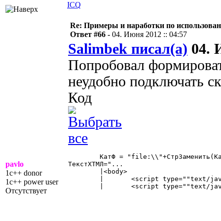
ICQ
Re: Примеры и наработки по использова
Ответ #66 -
04. Июня 2012 :: 04:57
Salimbek писал(а)
04. 
Попробовал формироват
неудобно подключать ск
Код
	КатФ = "file:\\"+СтрЗаменить(КаталогФормы,"/","\");

pavlo
ТекстХТМЛ="...

	|<body>

1c++ donor
	|	<script type=""text/javascript"" src="""+КатФ+"jquery.min.js""></script>

1c++ power user
	|	<script type=""text/javascript"" src="""+КатФ+"jquery.dragsort-0.5.1.min.js""></script>" 

Отсутствует