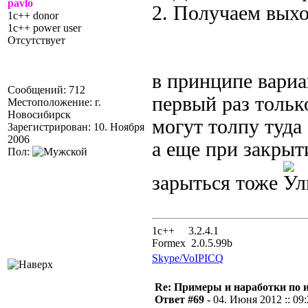
pavlo
2. Получаем выхо
1c++ donor
1c++ power user
Отсутствует
в принципе вариан
Сообщений: 712
первый раз только
Местоположение: г.
Новосибирск
могут толпу туда 
Зарегистрирован: 10. Ноября
2006
а еще при закрыт
Пол:
зарыться тоже
1с++ 3.2.4.1
Formex 2.0.5.99b
Skype/VoIP
ICQ
Re: Примеры и наработки по 
Ответ #69 -
04. Июня 2012 :: 09