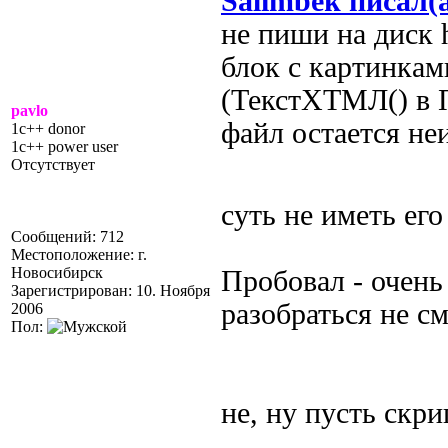
Salimbek писал(
не пиши на диск 
блок с картинкам
(ТекстХТМЛ() в 
pavlo
файл остается н
1c++ donor
1c++ power user
Отсутствует
суть не иметь его
Сообщений: 712
Местоположение: г.
Новосибирск
Пробовал - очень
Зарегистрирован: 10. Ноября
разобраться не см
2006
Пол:
не, ну пусть скри