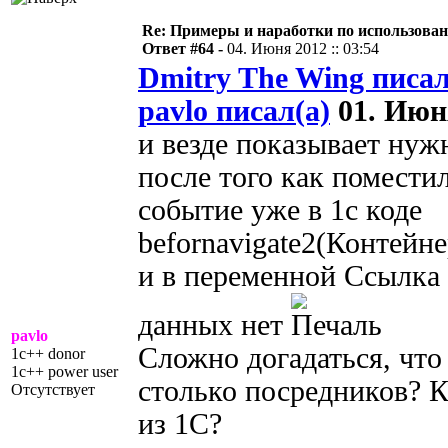
Re: Примеры и наработки по использова
Ответ #64 -
04. Июня 2012 :: 03:54
Dmitry The Wing писал
pavlo писал(а)
01. Июня
и везде показывает нужн
после того как поместил
событие уже в 1с коде
befornavigate2(Контей
и в переменной Ссылка 
данных нет
pavlo
Сложно догадаться, что 
1c++ donor
1c++ power user
столько посредников? 
Отсутствует
из 1С?