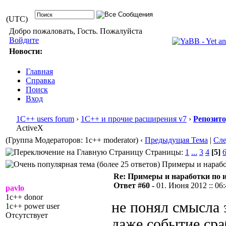
(UTC)
Добро пожаловать, Гость. Пожалуйста
Войдите
Новости:
Главная
Справка
Поиск
Вход
1С++ users forum
›
1С++ и прочие расширения v7
›
Репозит
ActiveX
(Группа Модераторов: 1c++ moderator)
‹
Предыдущая Тема
|
Сл
Страницы:
1
...
3
4
[5]
Примеры и наработ
Re: Примеры и наработки по 
Ответ #60 -
01. Июня 2012 :: 06
pavlo
1c++ donor
не понял смысла 
1c++ power user
Отсутствует
даже событие сраб