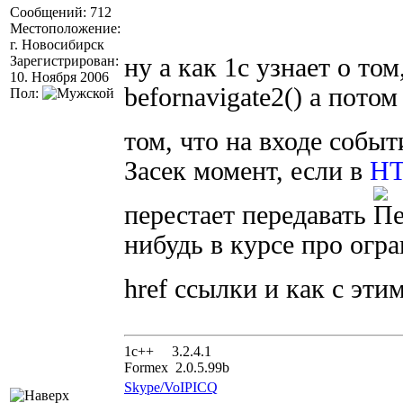
Сообщений: 712
Местоположение:
г. Новосибирск
Зарегистрирован:
ну а как 1с узнает о то
10. Ноября 2006
befornavigate2() а пото
Пол:
том, что на входе собы
Засек момент, если в
H
перестает передавать
нибудь в курсе про огр
href ссылки и как с эти
1с++ 3.2.4.1
Formex 2.0.5.99b
Skype/VoIP
ICQ