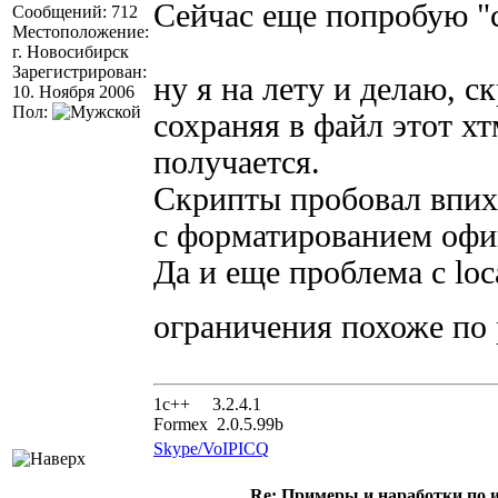
Сейчас еще попробую "
Сообщений: 712
Местоположение:
г. Новосибирск
Зарегистрирован:
ну я на лету и делаю, с
10. Ноября 2006
Пол:
сохраняя в файл этот хт
получается.
Скрипты пробовал впихн
с форматированием офиг
Да и еще проблема с loca
ограничения похоже по
1с++ 3.2.4.1
Formex 2.0.5.99b
Skype/VoIP
ICQ
Re: Примеры и наработки по 