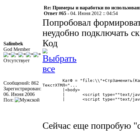
Re: Примеры и наработки по использован
Ответ #65 -
04. Июня 2012 :: 04:54
Попробовал формироват
неудобно подключать скр
Код
Salimbek
God Member
Отсутствует
	КатФ = "file:\\"+СтрЗаменить(КаталогФормы,"/","\");

Сообщений: 862
ТекстХТМЛ="...

Зарегистрирован:
	|<body>

06. Июня 2006
	|	<script type=""text/javascript"" src="""+КатФ+"jquery.min.js""></script>

	|	<script type=""text/javascript"" src="""+КатФ+"jquery.dragsort-0.5.1.min.js""></script>" 

Пол:
Сейчас еще попробую "