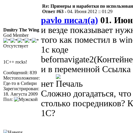
Re: Примеры и наработки по использова
Ответ #63 -
04. Июня 2012 :: 01:29
pavlo писал(а)
01. Июня
и везде показывает нужн
Dmitry The Wing
God Member
того как поместил в win
Отсутствует
1с коде
befornavigate2(Контей
1C++ rocks!
и в переменной Ссылка 
Сообщений: 839
Местоположение:
нет
Где-то в Сибири
Зарегистрирован:
Сложно догадаться, что 
18. Августа 2009
Пол:
столько посредников? 
1С?