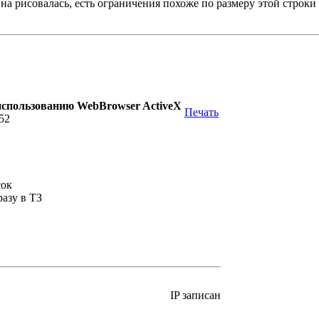
ef на рисовалась, есть ограничения похоже по размеру этой строки
использованию WebBrowser ActiveX
Печать
:52
сок
азу в ТЗ
IP записан