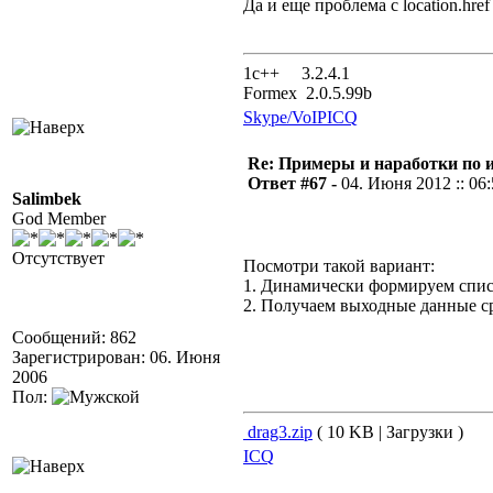
Да и еще проблема с location.hr
1с++ 3.2.4.1
Formex 2.0.5.99b
Skype/VoIP
ICQ
Re: Примеры и наработки по 
Ответ #67 -
04. Июня 2012 :: 06
Salimbek
God Member
Отсутствует
Посмотри такой вариант:
1. Динамически формируем спи
2. Получаем выходные данные ср
Сообщений: 862
Зарегистрирован: 06. Июня
2006
Пол:
drag3.zip
( 10 KB | Загрузки )
ICQ