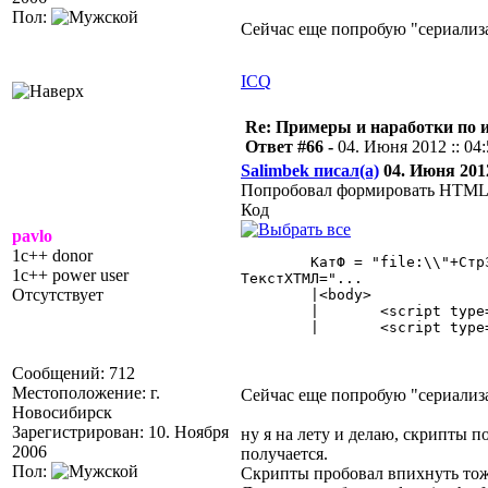
Пол:
Сейчас еще попробую "сериализ
ICQ
Re: Примеры и наработки по 
Ответ #66 -
04. Июня 2012 :: 04
Salimbek писал(а)
04. Июня 2012
Попробовал формировать HTML "н
Код
pavlo
1c++ donor
	КатФ = "file:\\"+СтрЗаменить(КаталогФормы,"/","\");

1c++ power user
ТекстХТМЛ="...

Отсутствует
	|<body>

	|	<script type=""text/javascript"" src="""+КатФ+"jquery.min.js""></script>

	|	<script type=""text/javascript"" src="""+КатФ+"jquery.dragsort-0.5.1.min.js""></script>" 

Сообщений: 712
Местоположение: г.
Сейчас еще попробую "сериализ
Новосибирск
Зарегистрирован: 10. Ноября
ну я на лету и делаю, скрипты п
2006
получается.
Пол:
Скрипты пробовал впихнуть тоже