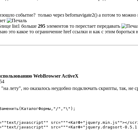
оизошло событие? только через befornavigate2() а потом то можно
нет
блице list1 больше
295
элементов то перестает передавать
аю это какое то ограничение href ссылки и как с этим бороться 
использованию WebBrowser ActiveX
:54
а лету", но оказалось неудобно подключать скрипты, так, не с