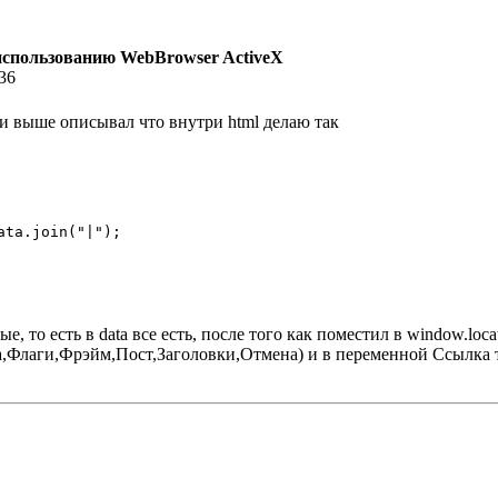
использованию WebBrowser ActiveX
:36
сли выше описывал что внутри html делаю так
ta.join("|");

, то есть в data все есть, после того как поместил в window.locat
а,Флаги,Фрэйм,Пост,Заголовки,Отмена) и в переменной Ссылка 