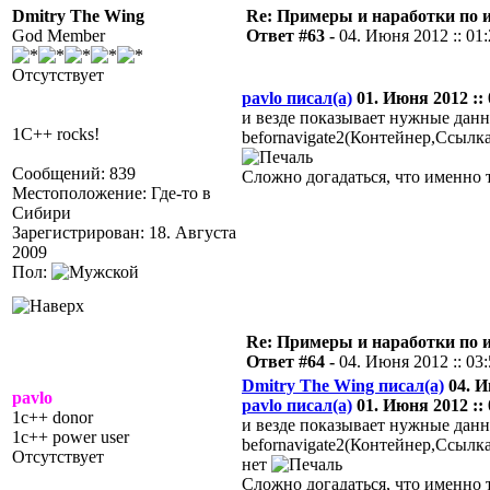
Dmitry The Wing
Re: Примеры и наработки по 
God Member
Ответ #63 -
04. Июня 2012 :: 01
Отсутствует
pavlo писал(а)
01. Июня 2012 :: 
и везде показывает нужные данные
1C++ rocks!
befornavigate2(Контейнер,Ссылк
Сообщений: 839
Сложно догадаться, что именно т
Местоположение: Где-то в
Сибири
Зарегистрирован: 18. Августа
2009
Пол:
Re: Примеры и наработки по 
Ответ #64 -
04. Июня 2012 :: 03
Dmitry The Wing писал(а)
04. И
pavlo
pavlo писал(а)
01. Июня 2012 :: 
1c++ donor
и везде показывает нужные данные
1c++ power user
befornavigate2(Контейнер,Ссылк
Отсутствует
нет
Сложно догадаться, что именно т