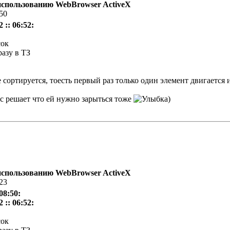
использованию WebBrowser ActiveX
:50
 :: 06:52:
сок
азу в ТЗ
 сортируется, тоесть первый раз только один элемент двигается и
1с решает что ей нужно зарыться тоже
)
использованию WebBrowser ActiveX
:23
08:50:
 :: 06:52:
сок