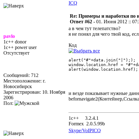
ICQ
Re: Примеры и наработки по 
Ответ #62 -
01. Июня 2012 :: 07
а в чем тут телепатство?
я не понял для чего твой код, е
pavlo
1c++ donor
Код
1c++ power user
Отсутствует
alert("#"+data.join("|"););

window.location.href = "#"+da
alert(window.location.href);

Сообщений: 712
Местоположение: г.
Новосибирск
Зарегистрирован: 10. Ноября
и везде показывает нужные данные
2006
befornavigate2(Контейнер,Ссылк
Пол:
1с++ 3.2.4.1
Formex 2.0.5.99b
Skype/VoIP
ICQ