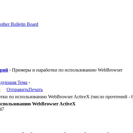
орий
› Примеры и наработки по использованию WebBrowser
едующая Тема
›
6
Отправить
Печать
ки по использованию WebBrowser ActiveX (число прочтений - 6
использованию WebBrowser ActiveX
:47