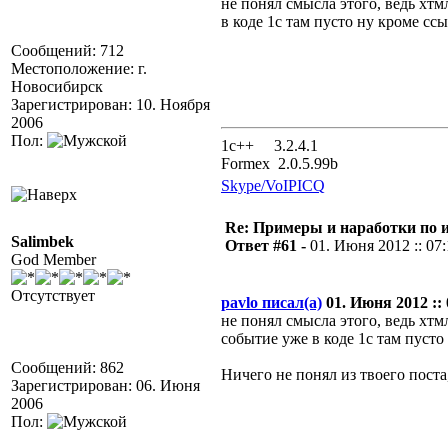
не понял смысла этого, ведь хтм
в коде 1с там пусто ну кроме сс
Сообщений: 712
Местоположение: г.
Новосибирск
Зарегистрирован: 10. Ноября
2006
Пол:
1с++ 3.2.4.1
Formex 2.0.5.99b
Skype/VoIP
ICQ
Re: Примеры и наработки по 
Salimbek
Ответ #61 -
01. Июня 2012 :: 07
God Member
Отсутствует
pavlo писал(а)
01. Июня 2012 :: 
не понял смысла этого, ведь хтм
событие уже в коде 1с там пусто
Сообщений: 862
Ничего не понял из твоего поста
Зарегистрирован: 06. Июня
2006
Пол: