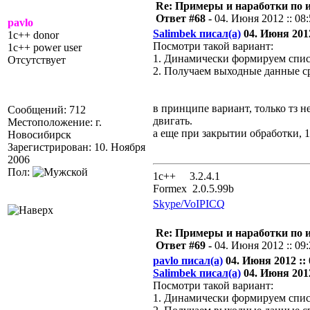
Re: Примеры и наработки по 
Ответ #68 -
04. Июня 2012 :: 08
pavlo
Salimbek писал(а)
04. Июня 2012
1c++ donor
Посмотри такой вариант:
1c++ power user
1. Динамически формируем спи
Отсутствует
2. Получаем выходные данные ср
в принципе вариант, только тз не
Сообщений: 712
двигать.
Местоположение: г.
а еще при закрытии обработки, 
Новосибирск
Зарегистрирован: 10. Ноября
2006
Пол:
1с++ 3.2.4.1
Formex 2.0.5.99b
Skype/VoIP
ICQ
Re: Примеры и наработки по 
Ответ #69 -
04. Июня 2012 :: 09
pavlo писал(а)
04. Июня 2012 :: 
Salimbek писал(а)
04. Июня 2012
Посмотри такой вариант:
1. Динамически формируем спи