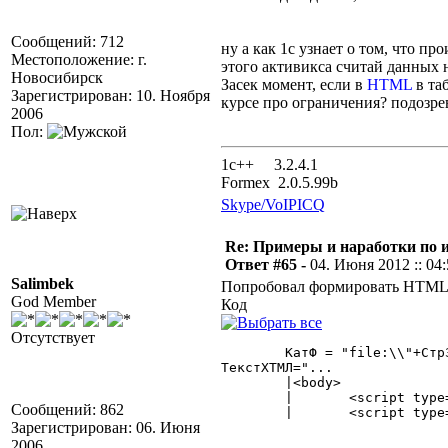
Сообщений: 712
ну а как 1с узнает о том, что пр
Местоположение: г.
этого активикса считай данных 
Новосибирск
Засек момент, если в
HTML
в та
Зарегистрирован: 10. Ноября
курсе про ограничения? подозрев
2006
Пол:
1с++ 3.2.4.1
Formex 2.0.5.99b
Skype/VoIP
ICQ
Re: Примеры и наработки по 
Ответ #65 -
04. Июня 2012 :: 04
Salimbek
Попробовал формировать HTML "н
God Member
Код
Отсутствует
	КатФ = "file:\\"+СтрЗаменить(КаталогФормы,"/","\");

ТекстХТМЛ="...

	|<body>

	|	<script type=""text/javascript"" src="""+КатФ+"jquery.min.js""></script>

Сообщений: 862
	|	<script type=""text/javascript"" src="""+КатФ+"jquery.dragsort-0.5.1.min.js""></script>" 

Зарегистрирован: 06. Июня
2006