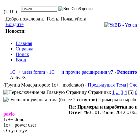
(UTC)
Добро пожаловать, Гость. Пожалуйста
Войдите
Новости:
Главная
Справка
Поиск
Вход
1С++ users forum
›
1С++ и прочие расширения v7
›
Репозит
ActiveX
(Группа Модераторов: 1c++ moderator)
‹
Предыдущая Тема
|
Сл
Страницы:
1
...
3
4
[5]
Примеры и наработ
Re: Примеры и наработки по 
Ответ #60 -
01. Июня 2012 :: 06
pavlo
1c++ donor
1c++ power user
Отсутствует