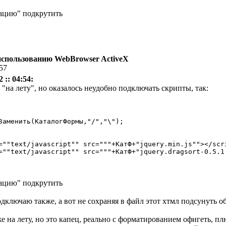
ацию" подкрутить
использованию WebBrowser ActiveX
:57
 :: 04:54:
а лету", но оказалось неудобно подключать скрипты, так:
ацию" подкрутить
одключаю также, а вот не сохраняя в файл этот хтмл подсунуть об
 на лету, но это капец, реально с форматированием офигеть, пл