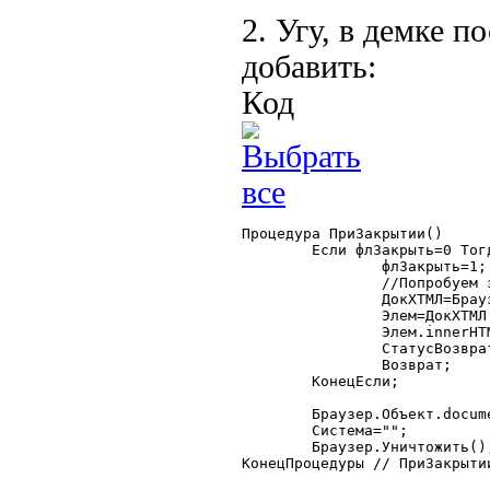
2. Угу, в демке 
добавить:
Код
Процедура ПриЗакрытии()

	Если флЗакрыть=0 Тогда

		флЗакрыть=1;

		//Попробуем заполнить содержимое самостоятельно

		ДокХТМЛ=Браузер.Объект.Document;

		Элем=ДокХТМЛ.getElementById("list1");

		Элем.innerHTML=ТекстХТМЛ();

		СтатусВозврата(0);

		Возврат;

	КонецЕсли;

	Браузер.Объект.document.parentWindow.object1C="";

	Система="";

	Браузер.Уничтожить();

КонецПроцедуры // ПриЗакрытии