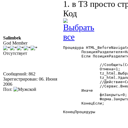
1. в ТЗ просто ст
Код
Salimbek
God Member
Процедура HTML_BeforeNavigat
	ПозицияРазделителя=Найти(Ссылка,"#");

Отсутствует
	Если ПозицияРазделителя>0 Тогда

		//Сообщить(Ссылка);

		Отмена=1;

Сообщений: 862
		tz_html.Уда
Зарегистрирован: 06. Июня

		//Действие=СокрЛП(СтрЗаменить(Сред(Ссылка,ПозицияРазделителя+1),"%20"," "));

2006
		//Сервис.ВнешнееСобытие("HTML",,Действие);

Пол:
	Иначе

		флЗакрыть=0;

		Форма.Закрыть();

	КонецЕсли;

КонецПроцедуры 
