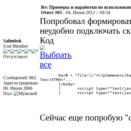
Re: Примеры и наработки по использован
Ответ #65 -
04. Июня 2012 :: 04:54
Попробовал формироват
неудобно подключать скр
Код
Salimbek
God Member
Отсутствует
	КатФ = "file:\\"+СтрЗаменить(КаталогФормы,"/","\");

Сообщений: 862
ТекстХТМЛ="...

Зарегистрирован:
	|<body>

06. Июня 2006
	|	<script type=""text/javascript"" src="""+КатФ+"jquery.min.js""></script>

	|	<script type=""text/javascript"" src="""+КатФ+"jquery.dragsort-0.5.1.min.js""></script>" 

Пол:
Сейчас еще попробую "