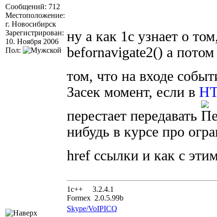
Сообщений: 712
Местоположение:
г. Новосибирск
Зарегистрирован:
ну а как 1с узнает о то
10. Ноября 2006
befornavigate2() а пото
Пол:
том, что на входе собы
Засек момент, если в
H
перестает передавать
нибудь в курсе про огр
href ссылки и как с эти
1с++ 3.2.4.1
Formex 2.0.5.99b
Skype/VoIP
ICQ