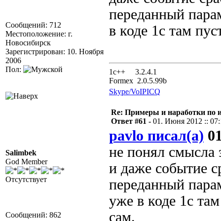
переданный парам
Сообщений: 712
в коде 1с там пу
Местоположение: г.
Новосибирск
Зарегистрирован: 10. Ноября
2006
Пол:
1с++ 3.2.4.1
Formex 2.0.5.99b
Skype/VoIP
ICQ
Re: Примеры и наработки по 
Ответ #61 -
01. Июня 2012 :: 07
pavlo писал(а)
01
не понял смысла 
Salimbek
God Member
и даже событие ср
Отсутствует
переданный парам
уже в коде 1с та
сам.
Сообщений: 862