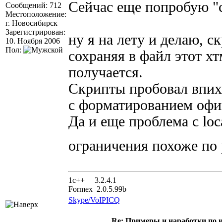
Сейчас еще попробую "
Сообщений: 712
Местоположение:
г. Новосибирск
Зарегистрирован:
ну я на лету и делаю, с
10. Ноября 2006
Пол:
сохраняя в файл этот хт
получается.
Скрипты пробовал впихн
с форматированием офиг
Да и еще проблема с loca
ограничения похоже по
1с++ 3.2.4.1
Formex 2.0.5.99b
Skype/VoIP
ICQ
Re: Примеры и наработки по 