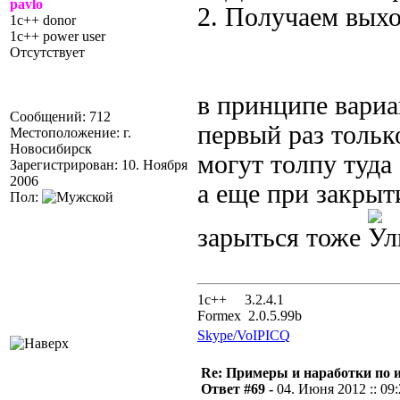
pavlo
2. Получаем выхо
1c++ donor
1c++ power user
Отсутствует
в принципе вариан
Сообщений: 712
первый раз только
Местоположение: г.
Новосибирск
могут толпу туда 
Зарегистрирован: 10. Ноября
2006
а еще при закрыт
Пол:
зарыться тоже
1с++ 3.2.4.1
Formex 2.0.5.99b
Skype/VoIP
ICQ
Re: Примеры и наработки по 
Ответ #69 -
04. Июня 2012 :: 09