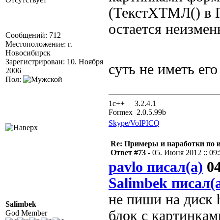
(ТекстХТМЛ() в 
остается неизме
Сообщений: 712
Местоположение: г.
Новосибирск
Зарегистрирован: 10. Ноября
суть не иметь его
2006
Пол:
1с++ 3.2.4.1
Formex 2.0.5.99b
Skype/VoIP
ICQ
Re: Примеры и наработки по 
Ответ #73 -
05. Июня 2012 :: 09
pavlo писал(а)
04
Salimbek писал(
не пиши на диск 
Salimbek
блок с картинкам
God Member