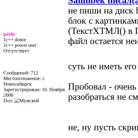
Salimbek писал(
не пиши на диск 
блок с картинкам
(ТекстХТМЛ() в 
pavlo
файл остается н
1c++ donor
1c++ power user
Отсутствует
суть не иметь его
Сообщений: 712
Местоположение: г.
Новосибирск
Пробовал - очень
Зарегистрирован: 10. Ноября
разобраться не см
2006
Пол:
не, ну пусть скри