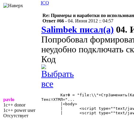
ICQ
Re: Примеры и наработки по использова
Ответ #66 -
04. Июня 2012 :: 04:57
Salimbek писал(а)
04. 
Попробовал формироват
неудобно подключать ск
Код
	КатФ = "file:\\"+СтрЗаменить(КаталогФормы,"/","\");

pavlo
ТекстХТМЛ="...

	|<body>

1c++ donor
	|	<script type=""text/javascript"" src="""+КатФ+"jquery.min.js""></script>

1c++ power user
	|	<script type=""text/javascript"" src="""+КатФ+"jquery.dragsort-0.5.1.min.js""></script>" 

Отсутствует