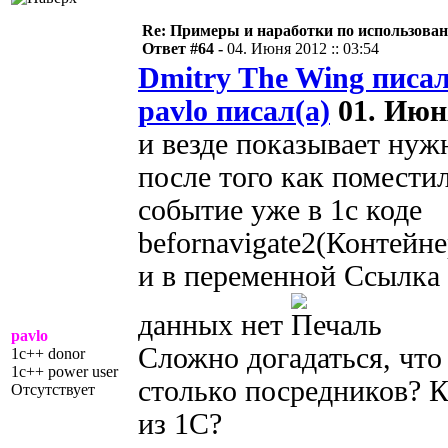
Re: Примеры и наработки по использова
Ответ #64 -
04. Июня 2012 :: 03:54
Dmitry The Wing писал
pavlo писал(а)
01. Июня
и везде показывает нужн
после того как поместил
событие уже в 1с коде
befornavigate2(Контей
и в переменной Ссылка 
данных нет
pavlo
Сложно догадаться, что 
1c++ donor
1c++ power user
столько посредников? 
Отсутствует
из 1С?