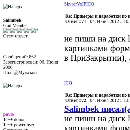
Skype/VoIP
ICQ
Re: Примеры и наработки по 
Salimbek
Ответ #71 -
04. Июня 2012 :: 10
God Member
Отсутствует
не пиши на диск h
картинками форм
в ПриЗакрытии),
Сообщений: 862
Зарегистрирован: 06. Июня
2006
Пол:
ICQ
Re: Примеры и наработки по 
Ответ #72 -
04. Июня 2012 :: 13
Salimbek писал(
pavlo
не пиши на диск h
1c++ donor
1c++ power user
картинками форми
Отсутствует