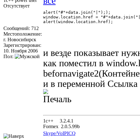
1c++ power user
Отсутствует
alert("#"+data.join("|"););

window.location.href = "#"+data.join("|
alert(window.location.href);

Сообщений: 712
Местоположение:
г. Новосибирск
Зарегистрирован:
и везде показывает нужн
10. Ноября 2006
Пол:
как поместил в window.l
befornavigate2(Контей
и в переменной Ссылка 
1с++ 3.2.4.1
Formex 2.0.5.99b
Skype/VoIP
ICQ