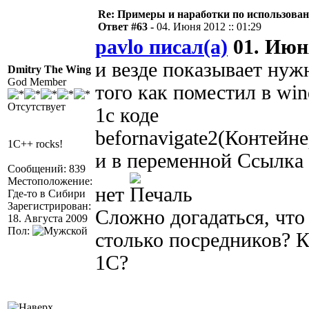
Re: Примеры и наработки по использова
Ответ #63 -
04. Июня 2012 :: 01:29
pavlo писал(а)
01. Июня
и везде показывает нужн
Dmitry The Wing
God Member
того как поместил в win
Отсутствует
1с коде
befornavigate2(Контей
1C++ rocks!
и в переменной Ссылка 
Сообщений: 839
Местоположение:
нет
Где-то в Сибири
Зарегистрирован:
Сложно догадаться, что 
18. Августа 2009
Пол:
столько посредников? 
1С?