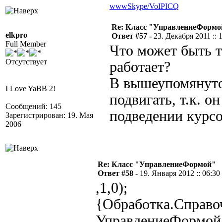
www
Skype/VoIP
ICQ
Re: Класс "УправлениеФормо
elkpro
Ответ #57 -
23. Декабря 2011 :: 
Full Member
Что может быть т
Отсутствует
работает?
В вышеупомянуто
I Love YaBB 2!
подвигать, т.к. о
Сообщений: 145
подведении курсо
Зарегистрирован: 19. Мая
2006
Re: Класс "УправлениеФормой"
Ответ #58 -
19. Января 2012 :: 06:30
,1,0);
{Обработка.Справо
УправлениеФормой