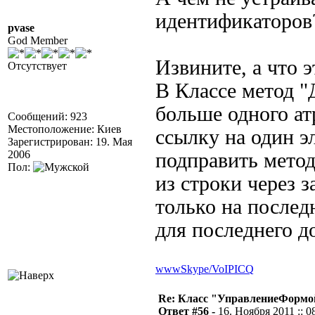
идентификаторов
pvase
God Member
Извините, а что 
Отсутствует
В Классе метод "
больше одного ат
Сообщений: 923
Местоположение: Киев
ссылку на один эл
Зарегистрирован: 19. Мая
2006
подправить метод
Пол:
из строки через з
только на послед
для последнего д
www
Skype/VoIP
ICQ
Re: Класс "УправлениеФормо
Ответ #56 -
16. Ноября 2011 :: 0