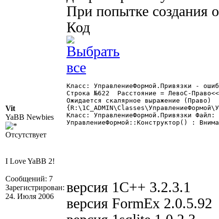
При попытке создания 
Код
Класс: УправлениеФормой.Привязки - ошиб
Строка №622  Расстояние = ЛевоС-Право<<
Ожидается скалярное выражение (Право)

Vit
{R:\1C_ADMIN\Classes\УправлениеФормой\У
Класс: УправлениеФормой.Привязки Файл: 
YaBB Newbies
УправлениеФормой::Конструктор() : Внима
Отсутствует
I Love YaBB 2!
Сообщений: 7
версия 1С++ 3.2.3.1
Зарегистрирован:
24. Июля 2006
версия FormEx 2.0.5.92