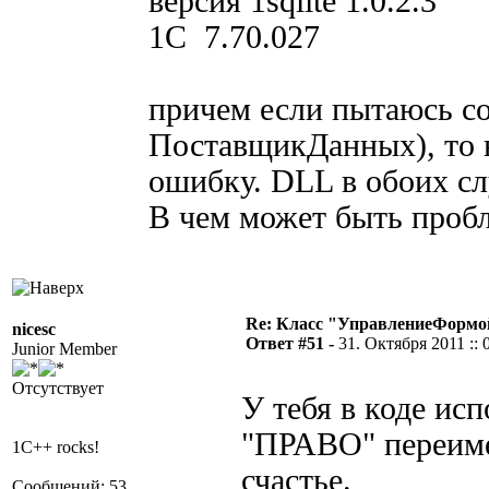
версия 1sqlite 1.0.2.3
1C 7.70.027
причем если пытаюсь со
ПоставщикДанных), то в
ошибку. DLL в обоих сл
В чем может быть проб
Re: Класс "УправлениеФормо
nicesc
Ответ #51 -
31. Октября 2011 :: 
Junior Member
Отсутствует
У тебя в коде ис
"ПРАВО" переимен
1C++ rocks!
счастье.
Сообщений: 53