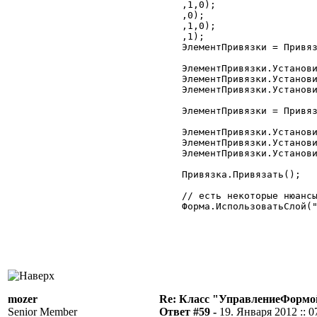
	,1,0);

	,0);

	,1,0);

	,1);

	ЭлементПривязки = Привязка.Добавить("КоманднаяПанельМногострочнойЧастиКарты");

	ЭлементПривязки.Установить("Низ","Н","ТабличноеПолеМногострочнойЧастиКлиенты");

	ЭлементПривязки.Установить("Лево","Л","Форма");

	ЭлементПривязки.Установить("Право","П","Форма");

	ЭлементПривязки = Привязка.Добавить("ТабличноеПолеМногострочнойЧастиКарты");

	ЭлементПривязки.Установить("Низ","Н","Форма");

	ЭлементПривязки.Установить("Лево","Л","Форма");

	ЭлементПривязки.Установить("Право","П","Форма");

	Привязка.Привязать();

	// есть некоторые нюансы если не указать конкретно слой

	Форма.ИспользоватьСлой("Основной",2);

mozer
Re: Класс "УправлениеФормо
Senior Member
Ответ #59 -
19. Января 2012 :: 0