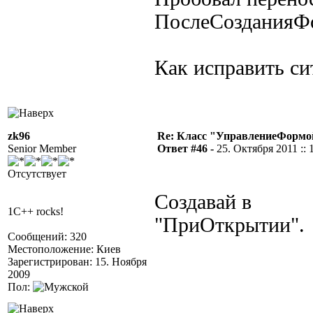
ПослеСозданияФо
Как исправить с
zk96
Re: Класс "УправлениеФормо
Senior Member
Ответ #46 -
25. Октября 2011 :: 
Отсутствует
Создавай в
1C++ rocks!
"ПриОткрытии".
Сообщений: 320
Местоположение: Киев
Зарегистрирован: 15. Ноября
2009
Пол: