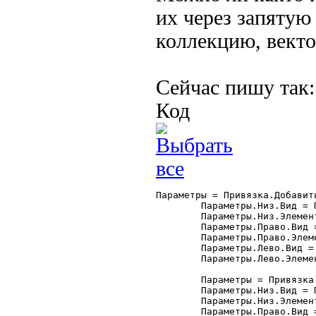
их через запятую 
коллекцию, вектор
Сейчас пишу так:
Код
Параметры = Привязка.Добавить
	Параметры.Низ.Вид = Привязка.ВерхняяГраница;

	Параметры.Низ.Элемент = "Форма";

	Параметры.Право.Вид = Привязка.ПраваяГраница;

	Параметры.Право.Элемент = "Форма";

	Параметры.Лево.Вид = Привязка.ПраваяГраница;

	Параметры.Лево.Элемент = "ТП_Отчета";

	Параметры = Привязка.Добавить("кИстория");

	Параметры.Низ.Вид = Привязка.ВерхняяГраница;

	Параметры.Низ.Элемент = "Форма";

	Параметры.Право.Вид = Привязка.ПраваяГраница;
