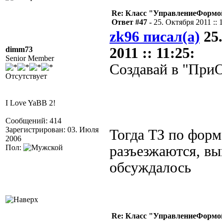
Re: Класс "УправлениеФормо
Ответ #47 -
25. Октября 2011 :: 
zk96 писал(а)
25
dimm73
2011 :: 11:25:
Senior Member
Создавай в "При
Отсутствует
I Love YaBB 2!
Сообщений: 414
Зарегистрирован: 03. Июля
Тогда ТЗ по форм
2006
Пол:
разъезжаются, в
обсуждалось
Re: Класс "УправлениеФормо