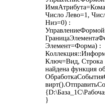
ИмяАтрибута=Кома
Число Лево=1, Чис
Низ=0) :
УправлениеФормой.
ГраницаЭлементаФ
Элемент=Форма) :
Коллекция::Инфор
Ключ=Вид, Строка 
найдена функция об
ОбработкаСобытия
вирт().ОтправитьС
{D:\База_1С\Рабоча
}