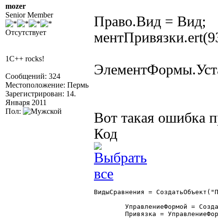
mozer
Senior Member
Право.Вид = Вид;
Отсутствует
ментПривязки.ert(9
1C++ rocks!
ЭлементФормы.Уста
Сообщений: 324
Местоположение: Пермь
Зарегистрирован: 14.
Января 2011
Пол:
Вот такая ошибка 
Код
ВидыСравнения = СоздатьОбъект("П
	УправлениеФормой = СоздатьОбъект("УправлениеФормой");

	Привязка = УправлениеФормой.ПривязкаЭлементов;
