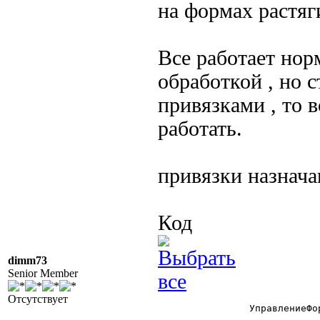
на формах растя
Все работает нор
обработкой , но 
привязками , то 
работать.
привязки назнач
Код
dimm73
Senior Member
Отсутствует
		УправлениеФормой = СоздатьОбъект("УправлениеФормой");
