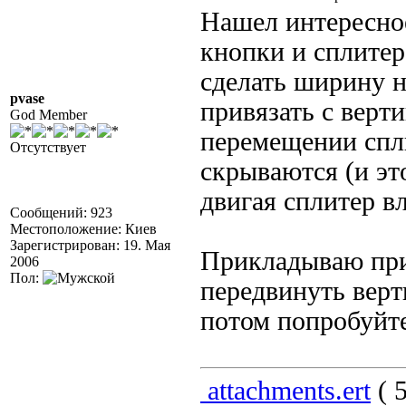
Нашел интересное
кнопки и сплитер
сделать ширину н
pvase
привязать с верт
God Member
перемещении спли
Отсутствует
скрываются (и эт
двигая сплитер в
Сообщений: 923
Местоположение: Киев
Зарегистрирован: 19. Мая
Прикладываю при
2006
Пол:
передвинуть верт
потом попробуйте
attachments.ert
( 5