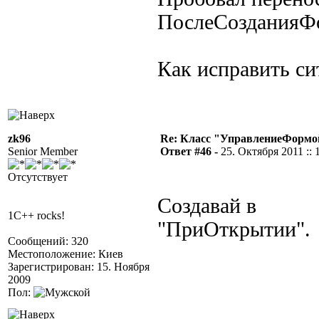
ПослеСозданияФо
Как исправить с
zk96
Re: Класс "УправлениеФормо
Senior Member
Ответ #46 -
25. Октября 2011 :: 
Отсутствует
Создавай в
1C++ rocks!
"ПриОткрытии".
Сообщений: 320
Местоположение: Киев
Зарегистрирован: 15. Ноября
2009
Пол: