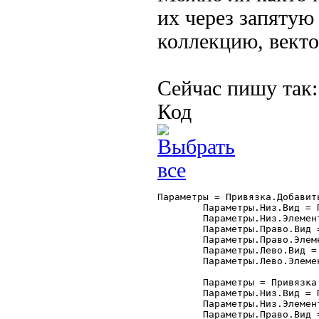
их через запятую 
коллекцию, вектор
Сейчас пишу так:
Код
Параметры = Привязка.Добавить
	Параметры.Низ.Вид = Привязка.ВерхняяГраница;

	Параметры.Низ.Элемент = "Форма";

	Параметры.Право.Вид = Привязка.ПраваяГраница;

	Параметры.Право.Элемент = "Форма";

	Параметры.Лево.Вид = Привязка.ПраваяГраница;

	Параметры.Лево.Элемент = "ТП_Отчета";

	Параметры = Привязка.Добавить("кИстория");

	Параметры.Низ.Вид = Привязка.ВерхняяГраница;

	Параметры.Низ.Элемент = "Форма";

	Параметры.Право.Вид = Привязка.ПраваяГраница;
