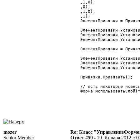
	,1,0);

	,0);

	,1,0);

	,1);

	ЭлементПривязки = Привязка.Добавить("КоманднаяПанельМногострочнойЧастиКарты");

	ЭлементПривязки.Установить("Низ","Н","ТабличноеПолеМногострочнойЧастиКлиенты");

	ЭлементПривязки.Установить("Лево","Л","Форма");

	ЭлементПривязки.Установить("Право","П","Форма");

	ЭлементПривязки = Привязка.Добавить("ТабличноеПолеМногострочнойЧастиКарты");

	ЭлементПривязки.Установить("Низ","Н","Форма");

	ЭлементПривязки.Установить("Лево","Л","Форма");

	ЭлементПривязки.Установить("Право","П","Форма");

	Привязка.Привязать();

	// есть некоторые нюансы если не указать конкретно слой

	Форма.ИспользоватьСлой("Основной",2);

mozer
Re: Класс "УправлениеФормо
Senior Member
Ответ #59 -
19. Января 2012 :: 0