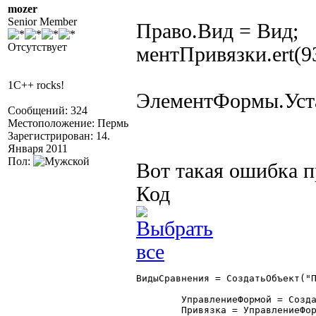
mozer
Senior Member
Право.Вид = Вид;
Отсутствует
ментПривязки.ert(9
1C++ rocks!
ЭлементФормы.Уста
Сообщений: 324
Местоположение: Пермь
Зарегистрирован: 14.
Января 2011
Пол:
Вот такая ошибка 
Код
ВидыСравнения = СоздатьОбъект("П
	УправлениеФормой = СоздатьОбъект("УправлениеФормой");

	Привязка = УправлениеФормой.ПривязкаЭлементов;
