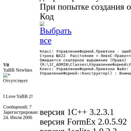
При попытке создания 
Код
Класс: УправлениеФормой.Привязки - ошиб
Строка №622  Расстояние = ЛевоС-Право<<
Ожидается скалярное выражение (Право)

Vit
{R:\1C_ADMIN\Classes\УправлениеФормой\У
Класс: УправлениеФормой.Привязки Файл: 
YaBB Newbies
УправлениеФормой::Конструктор() : Внима
Отсутствует
I Love YaBB 2!
Сообщений: 7
версия 1С++ 3.2.3.1
Зарегистрирован:
24. Июля 2006
версия FormEx 2.0.5.92