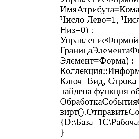
ИмяАтрибута=Кома
Число Лево=1, Чис
Низ=0) :
УправлениеФормой.
ГраницаЭлементаФ
Элемент=Форма) :
Коллекция::Инфор
Ключ=Вид, Строка 
найдена функция об
ОбработкаСобытия
вирт().ОтправитьС
{D:\База_1С\Рабоча
}