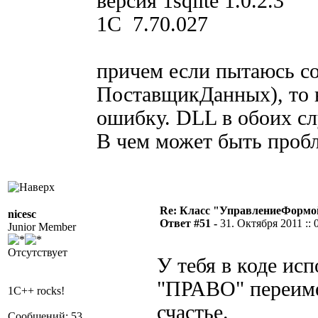
версия 1sqlite 1.0.2.3
1C 7.70.027
причем если пытаюсь со
ПоставщикДанных), то в
ошибку. DLL в обоих сл
В чем может быть проб
Re: Класс "УправлениеФормо
nicesc
Ответ #51 -
31. Октября 2011 :: 
Junior Member
Отсутствует
У тебя в коде ис
"ПРАВО" переимен
1C++ rocks!
счастье.
Сообщений: 53