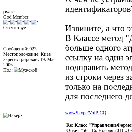
идентификаторов
pvase
God Member
Извините, а что 
Отсутствует
В Классе метод "
больше одного ат
Сообщений: 923
Местоположение: Киев
ссылку на один эл
Зарегистрирован: 19. Мая
2006
подправить метод
Пол:
из строки через з
только на послед
для последнего д
www
Skype/VoIP
ICQ
Re: Класс "УправлениеФормо
Ответ #56 -
16. Ноября 2011 :: 0