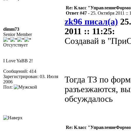
Re: Класс "УправлениеФормо
Ответ #47 -
25. Октября 2011 :: 
zk96 писал(а)
25
dimm73
2011 :: 11:25:
Senior Member
Создавай в "При
Отсутствует
I Love YaBB 2!
Сообщений: 414
Зарегистрирован: 03. Июля
Тогда ТЗ по форм
2006
Пол:
разъезжаются, в
обсуждалось
Re: Класс "УправлениеФормо