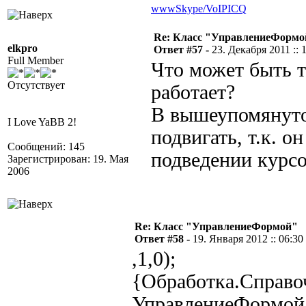
www
Skype/VoIP
ICQ
Re: Класс "УправлениеФормо
elkpro
Ответ #57 -
23. Декабря 2011 :: 
Full Member
Что может быть т
Отсутствует
работает?
В вышеупомянуто
I Love YaBB 2!
подвигать, т.к. о
Сообщений: 145
подведении курсо
Зарегистрирован: 19. Мая
2006
Re: Класс "УправлениеФормой"
Ответ #58 -
19. Января 2012 :: 06:30
,1,0);
{Обработка.Справо
УправлениеФормой