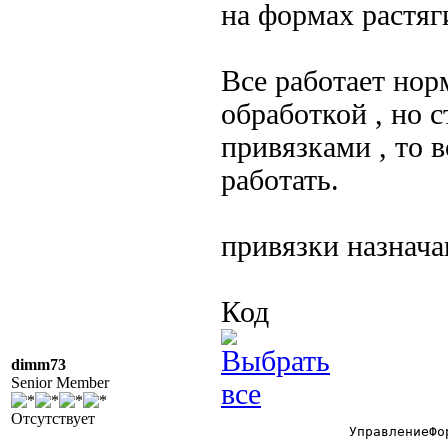
на формах растя
Все работает нор
обработкой , но 
привязками , то 
работать.
привязки назнач
Код
dimm73
Senior Member
Отсутствует
		УправлениеФормой = СоздатьОбъект("УправлениеФормой");
