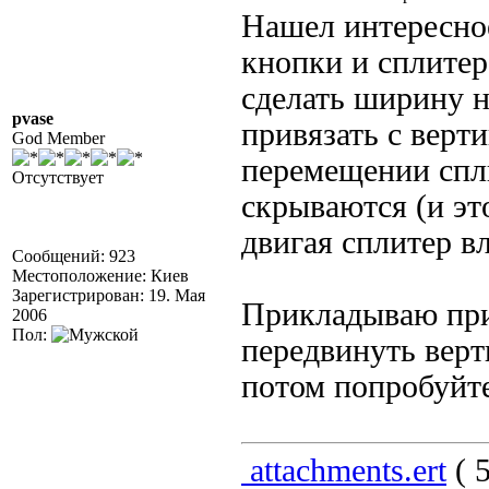
Нашел интересное
кнопки и сплитер
сделать ширину н
pvase
привязать с верт
God Member
перемещении спли
Отсутствует
скрываются (и эт
двигая сплитер в
Сообщений: 923
Местоположение: Киев
Зарегистрирован: 19. Мая
Прикладываю при
2006
Пол:
передвинуть верт
потом попробуйте
attachments.ert
( 5