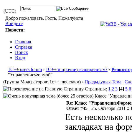
(UTC)
Добро пожаловать, Гость. Пожалуйста
Войдите
Новости:
Главная
Справка
Поиск
Вход
1С++ users forum
›
1С++ и прочие расширения v7
›
Репозито
"УправлениеФормой"
(Группа Модераторов: 1c++ moderator)
‹
Предыдущая Тема
|
Сл
Страницы:
1
2
3
[4]
5
6
Класс "Управление
Re: Класс "УправлениеФормо
Ответ #45 -
25. Октября 2011 :: 
Есть несколько п
закладках на фор